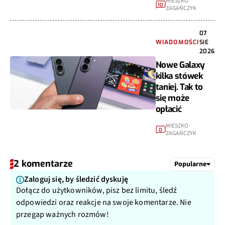
MIESZKO
10
ZAGAŃCZYK
07
WIADOMOŚCI
SIE
2026
Nowe Galaxy
kilka stówek
taniej. Tak to
się może
opłacić
MIESZKO
0
ZAGAŃCZYK
2 komentarze
Popularne
Zaloguj się, by śledzić dyskuję
Dołącz do użytkowników, pisz bez limitu, śledź
odpowiedzi oraz reakcje na swoje komentarze. Nie
przegap ważnych rozmów!