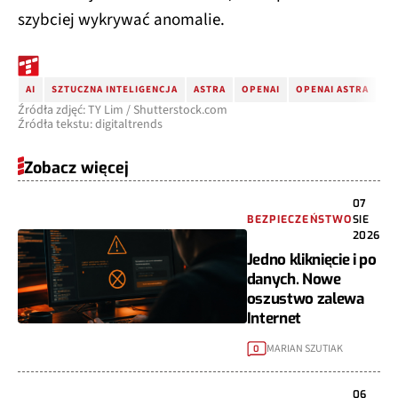
szybciej wykrywać anomalie.
AI
SZTUCZNA INTELIGENCJA
ASTRA
OPENAI
OPENAI ASTRA
Źródła zdjęć: TY Lim / Shutterstock.com
Źródła tekstu: digitaltrends
Zobacz więcej
07
BEZPIECZEŃSTWO
SIE
2026
Jedno kliknięcie i po
danych. Nowe
oszustwo zalewa
Internet
MARIAN SZUTIAK
0
06