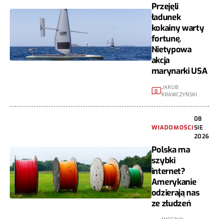
Przejęli
ładunek
kokainy warty
fortunę.
Nietypowa
akcja
marynarki USA
JAKUB
0
KRAWCZYŃSKI
08
WIADOMOŚCI
SIE
2026
Polska ma
szybki
internet?
Amerykanie
odzierają nas
ze złudzeń