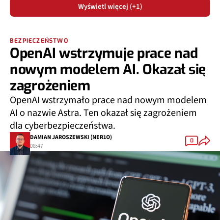
Wyświetl więcej (+1)
BEZPIECZEŃSTWO
OpenAI wstrzymuje prace nad
nowym modelem AI. Okazał się
zagrożeniem
OpenAI wstrzymało prace nad nowym modelem
AI o nazwie Astra. Ten okazał się zagrożeniem
dla cyberbezpieczeństwa.
DAMIAN JAROSZEWSKI (NER1O)
0
08:47