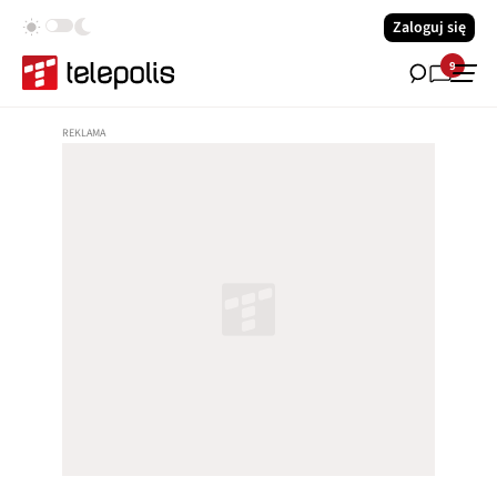
Zaloguj się
9