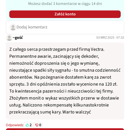
Możesz dodać 3 komentarze w ciągu 14 dni
Załóż konto
Dodaj komentarz
~gość
03 WRZ 2025 · 07:32
Z całego serca przestrzegam przed firmą Vectra.
Permanentne awarie, zacinający się dekoder,
niemożność doproszenia się o jego wymianę,
nieustające spadki siły sygnału - to smutna codzienność
abonentów. Na pożegnanie dostałem karę za zwrot
sprzętu. 3 dni opóźnienia zostało wycenione na 120 zł.
To kwintesencja pazerności i nieuczciwości tej firmy.
Złożyłem monit o wykaz wszystkich przerw w dostawie
usług. Naliczono rekompensatę kilkunastokrotnie
przekraczającą sumę kary. Warto walczyć
2
0
Odpowiedz