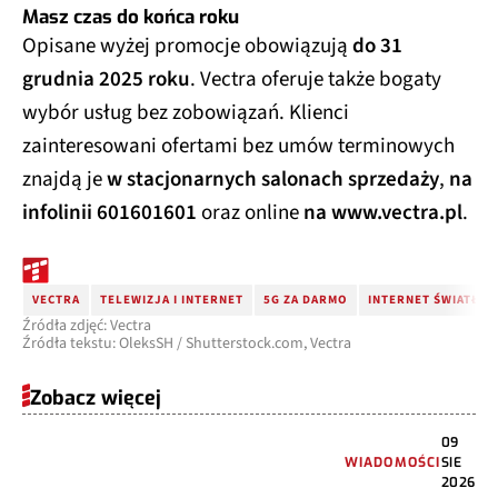
Masz czas do końca roku
Opisane wyżej promocje obowiązują
do 31
grudnia 2025 roku
. Vectra oferuje także bogaty
wybór usług bez zobowiązań. Klienci
zainteresowani ofertami bez umów terminowych
znajdą je
w stacjonarnych salonach sprzedaży
,
na
infolinii 601601601
oraz online
na www.vectra.pl
.
VECTRA
TELEWIZJA I INTERNET
5G ZA DARMO
INTERNET ŚWIATŁ
Źródła zdjęć: Vectra
Źródła tekstu: OleksSH / Shutterstock.com, Vectra
Zobacz więcej
09
WIADOMOŚCI
SIE
2026