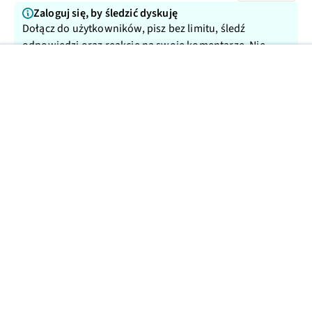
Zaloguj się, by śledzić dyskuję
Dołącz do użytkowników, pisz bez limitu, śledź
odpowiedzi oraz reakcje na swoje komentarze. Nie
przegap ważnych rozmów!
Możesz dodać 3 komentarze w ciągu 14 dni
Załóż konto
Dodaj komentarz
Brak komentarzy
Nie dodano jeszcze żadnego komentarza pod tym artykułem.
Twój komentarz może być pierwszy