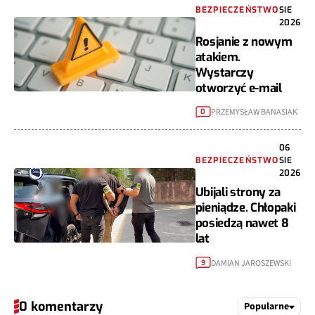
BEZPIECZEŃSTWO
SIE
2026
Rosjanie z nowym
atakiem.
Wystarczy
otworzyć e-mail
PRZEMYSŁAW BANASIAK
0
06
BEZPIECZEŃSTWO
SIE
2026
Ubijali strony za
pieniądze. Chłopaki
posiedzą nawet 8
lat
DAMIAN JAROSZEWSKI
9
0 komentarzy
Popularne