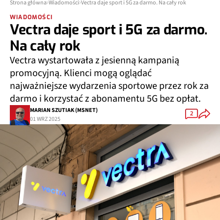
Strona główna
Wiadomości
Vectra daje sport i 5G za darmo. Na cały rok
WIADOMOŚCI
Vectra daje sport i 5G za darmo.
Na cały rok
Vectra wystartowała z jesienną kampanią
promocyjną. Klienci mogą oglądać
najważniejsze wydarzenia sportowe przez rok za
darmo i korzystać z abonamentu 5G bez opłat.
MARIAN SZUTIAK (MSNET)
2
01 WRZ 2025