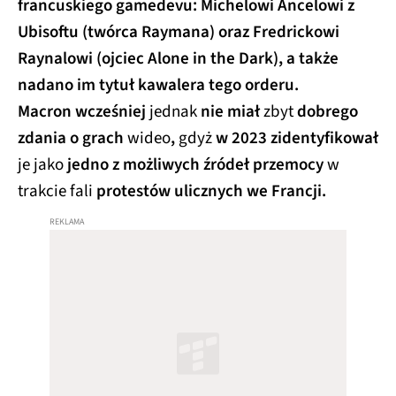
francuskiego gamedevu: Michelowi Ancelowi z
Ubisoftu (twórca Raymana) oraz Fredrickowi
Raynalowi (ojciec Alone in the Dark), a także
nadano im tytuł kawalera tego orderu.
Macron wcześniej
jednak
nie miał
zbyt
dobrego
zdania o grach
wideo
,
gdyż
w 2023 zidentyfikował
je jako
jedno z możliwych źródeł przemocy
w
trakcie
fali
protestów ulicznych we Francji.