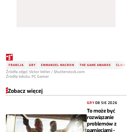
FRANCJA
GRY
EMMANUEL MACRON
THE GAME AWARDS
CLAIR OB
Źródła zdjęć: Victor Velter / Shutterstock.com
Źródła tekstu: PC Gamer
Zobacz więcej
GRY
08 SIE 2026
To może być
rozwiązanie
problemów z
pamięciami -