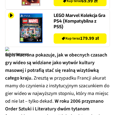
69.99 zł
Kup teraz
LEGO Marvel Kolekcja Gra
PS4 (Kompatybilna z
PS5)
179.99 zł
Kup teraz
Wpis Macrona pokazuje, jak w obecnych czasach
gry wideo są widziane jako wytwór kultury
masowej i potrafią stać się realną wizytówką
całego kraju.
Zresztą w przypadku Francji akurat
mamy do czynienia z instytucyjnym szacunkiem do
gier wideo w najwyższym stopniu, który ma miejsc
od nie lat – tylko dekad.
W roku 2006 przyznano
Order Sztuki i Literatury dwóm tytanom