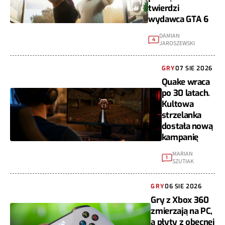
twierdzi
wydawca GTA 6
DAMIAN
4
JAROSZEWSKI
GRY
07 SIE 2026
Quake wraca
po 30 latach.
Kultowa
strzelanka
dostała nową
kampanię
MARIAN
1
SZUTIAK
GRY
06 SIE 2026
Gry z Xbox 360
zmierzają na PC,
a płyty z obecnej