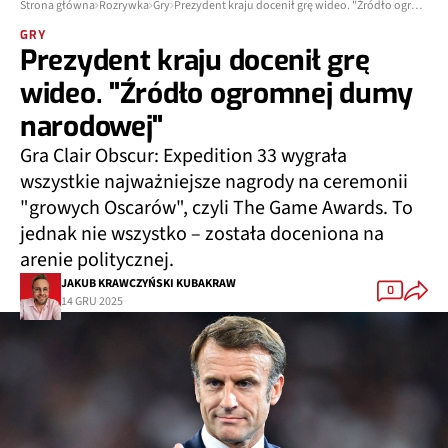
Strona główna
Rozrywka
Gry
Prezydent kraju docenił grę wideo. "Źródło ogromnej dumy narodowej"
GRY
Prezydent kraju docenił grę
wideo. "Źródło ogromnej dumy
narodowej"
Gra Clair Obscur: Expedition 33 wygrała
wszystkie najważniejsze nagrody na ceremonii
"growych Oscarów", czyli The Game Awards. To
jednak nie wszystko – została doceniona na
arenie politycznej.
JAKUB KRAWCZYŃSKI KUBAKRAW
0
14 GRU 2025