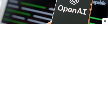
Dodaj do ulubionych źródeł w Google
OpenAI wstrzymuje prace nad modelem Astra,
który został zaprojektowany z myślą o kodowaniu i
cyberbezpieczeństwie. Wewnętrzne testy wykazały,
że osiągnął on poziom, który budził obawy o
cyberbezpieczeństwo.