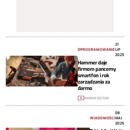
21
OPROGRAMOWANIE
LIP
2025
Hammer daje
firmom pancerny
smartfon i rok
zarządzania za
darmo
MARIAN SZUTIAK
4
08
WIADOMOŚCI
MAJ
2025