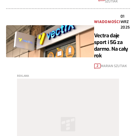
SZUTIAK
01
WIADOMOŚCI
WRZ
2025
Vectra daje
sport i 5G za
darmo. Na cały
rok
MARIAN SZUTIAK
2