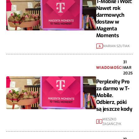
T-Mobile i Wolt:
Nawet rok
darmowych
dostaw w
Magenta
Moments
MARIAN SZUTIAK
4
31
WIADOMOŚCI
MAR
2025
Perplexity Pro
za darmo w T-
Mobile.
Odbierz, póki
są jeszcze kody
MIESZKO
0
ZAGAŃCZYK