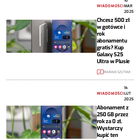
10
WIADOMOŚCI
MAR
2025
Chcesz 500 zł
w gotówce i
rok
abonamentu
gratis? Kup
Galaxy S25
Ultra w Plusie
MARIAN SZUTIAK
2
14
WIADOMOŚCI
LUT
2025
Abonament z
250 GB przez
rok za 0 zł.
Wystarczy
kupić ten