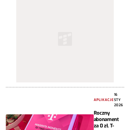
16
APLIKACJE
STY
2026
Roczny
abonament
za 0 zł. T-