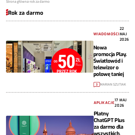
Strona główna
rok za darmo
Rok za darmo
22
WIADOMOŚCI
MAJ
2026
Nowa
promocja Play.
Światłowód i
telewizor o
połowę taniej
MARIAN SZUTIAK
3
17 MAJ
APLIKACJE
2026
Płatny
ChatGPT Plus
za darmo dla
wszystkich.