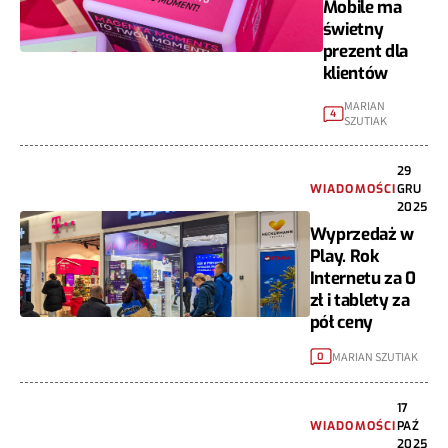
Mobile ma
świetny
prezent dla
klientów
MARIAN
4
SZUTIAK
29
WIADOMOŚCI
GRU
2025
Wyprzedaż w
Play. Rok
Internetu za 0
zł i tablety za
pół ceny
MARIAN SZUTIAK
0
17
WIADOMOŚCI
PAŹ
2025