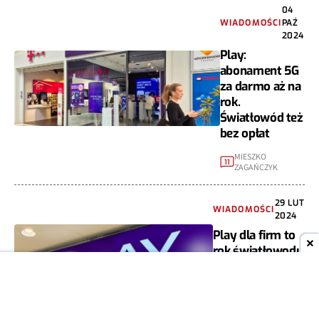
04
WIADOMOŚCI
PAŹ
2024
Play:
abonament 5G
za darmo aż na
rok.
Światłowód też
bez opłat
MIESZKO
11
ZAGAŃCZYK
29 LUT
WIADOMOŚCI
2024
Play dla firm to
rok światłowodu
za darmo i nowe
rozwiązania dla
biznesu