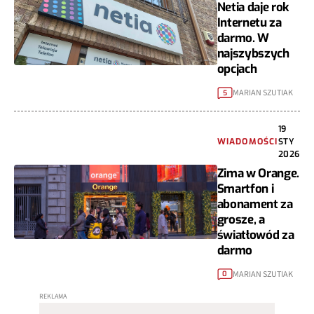
Netia daje rok
Internetu za
darmo. W
najszybszych
opcjach
MARIAN SZUTIAK
5
19
WIADOMOŚCI
STY
2026
Zima w Orange.
Smartfon i
abonament za
grosze, a
światłowód za
darmo
MARIAN SZUTIAK
0