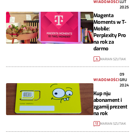
WIADOMOŚCI
LUT
2025
Magenta
Moments w T-
Mobile:
Perplexity Pro
na rok za
darmo
MARIAN SZUTIAK
4
09
WIADOMOŚCI
GRU
2024
Kup nju
abonament i
zgarnij prezent
na rok
MARIAN SZUTIAK
12