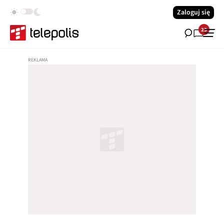
Zaloguj się
23