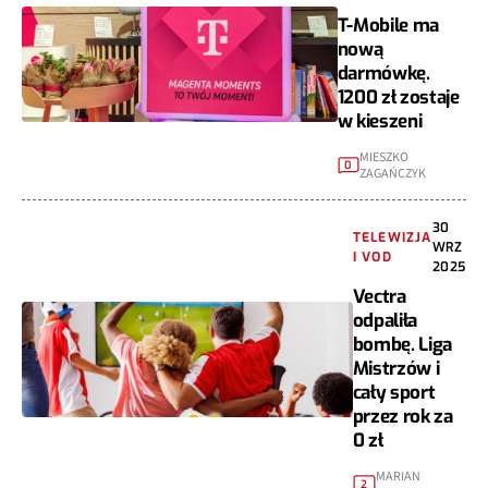
T-Mobile ma
nową
darmówkę.
1200 zł zostaje
w kieszeni
MIESZKO
0
ZAGAŃCZYK
30
TELEWIZJA
WRZ
I VOD
2025
Vectra
odpaliła
bombę. Liga
Mistrzów i
cały sport
przez rok za
0 zł
MARIAN
2