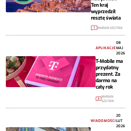
Ten kraj
wyprzedził
resztę świata
MARIAN SZUTIAK
1
08
APLIKACJE
MAJ
2026
T-Mobile ma
przydatny
prezent. Za
darmo na
cały rok
MARIAN
3
SZUTIAK
20
WIADOMOŚCI
LUT
2026