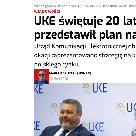
Strona główna
Wiadomości
UKE świętuje 20 lat działalności. Urzą
WIADOMOŚCI
UKE świętuje 20 lat
przedstawił plan n
Urząd Komunikacji Elektronicznej obc
okazji zaprezentowano strategię na k
polskiego rynku.
MARIAN SZUTIAK (MSNET)
12 MAJ 2026