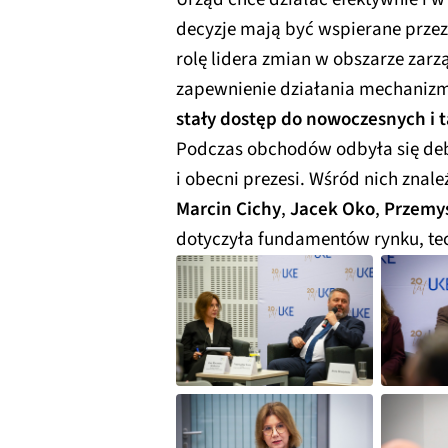
decyzje mają być wspierane przez 
rolę lidera zmian w obszarze zarz
zapewnienie działania mechaniz
stały dostęp do nowoczesnych i t
Podczas obchodów odbyła się debat
i obecni prezesi. Wśród nich znaleź
Marcin Cichy
,
Jacek Oko
,
Przemy
dotyczyła fundamentów rynku, tec