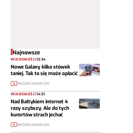
Najnowsze
WIADOMOŚCI
15:34
Nowe Galaxy kilka stówek
taniej. Tak to się może opłacić
MIESZKO ZAGAŃCZYK
0
WIADOMOŚCI
14:01
Nad Bałtykiem internet 4
razy szybszy. Ale do tych
kurortów strach jechać
MIESZKO ZAGAŃCZYK
6