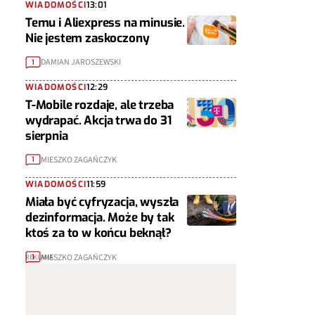
WIADOMOŚCI
13:01
Temu i Aliexpress na minusie.
Nie jestem zaskoczony
DAMIAN JAROSZEWSKI
1
WIADOMOŚCI
12:29
T-Mobile rozdaje, ale trzeba
wydrapać. Akcja trwa do 31
sierpnia
MIESZKO ZAGAŃCZYK
1
WIADOMOŚCI
11:59
Miała być cyfryzacja, wyszła
dezinformacja. Może by tak
ktoś za to w końcu beknął?
MIESZKO ZAGAŃCZYK
1