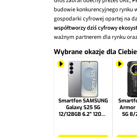
Głos zabrał obecny prezes UKE,
P
budowie konkurencyjnego rynku w 
gospodarki cyfrowej opartej na d
współtworzy dziś cyfrowy ekosy
ważnym partnerem dla rynku oraz 
Wybrane okazje dla Ciebie
Smartfon SAMSUNG
Smartf
Galaxy S25 5G
Armor 
12/128GB 6.2" 120Hz
5G 8/
Srebrny SM-S931
90H
3199 zł
1499 zł