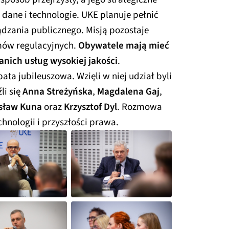
dane i technologie. UKE planuje pełnić
ądzania publicznego. Misją pozostaje
mów regulacyjnych.
Obywatele mają mieć
anich usług wysokiej jakości
.
a jubileuszowa. Wzięli w niej udział byli
li się
Anna Streżyńska
,
Magdalena Gaj
,
sław Kuna
oraz
Krzysztof Dyl
. Rozmowa
hnologii i przyszłości prawa.