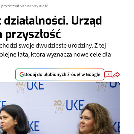
d przedstawił plan na przyszłość
 działalności. Urząd
a przyszłość
hodzi swoje dwudzieste urodziny. Z tej
olejne lata, która wyznacza nowe cele dla
Dodaj do ulubionych źródeł w Google
2