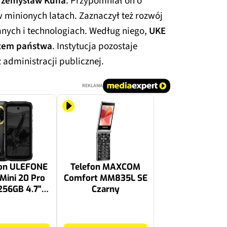
rzemysław Kuna
. Przypomniał on o
minionych latach. Zaznaczył też rozwój
anych i technologiach. Według niego,
UKE
stem państwa
. Instytucja pozostaje
administracji publicznej.
REKLAMA
on ULEFONE
Telefon MAXCOM
Mini 20 Pro
Comfort MM835L SE
256GB 4.7"
Czarny
z Czarny
249.99 zł