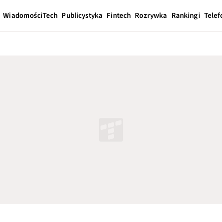
Wiadomości
Tech
Publicystyka
Fintech
Rozrywka
Rankingi
Telef