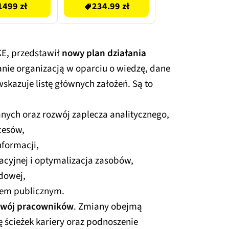
1499 zł
234.99 zł
KE, przedstawił
nowy plan działania
anie organizacją w oparciu o wiedzę, dane
skazuje listę głównych założeń. Są to
anych oraz rozwój zaplecza analitycznego,
cesów,
formacji,
acyjnej i optymalizacja zasobów,
dowej,
iem publicznym.
zwój pracowników
. Zmiany obejmą
 ścieżek kariery oraz podnoszenie