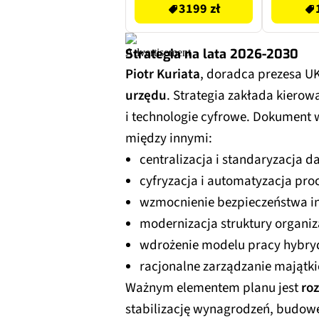
3199 zł
Strategia na lata 2026-2030
Piotr Kuriata
, doradca prezesa U
urzędu
. Strategia zakłada kierow
i technologie cyfrowe. Dokument w
między innymi:
centralizacja i standaryzacja d
cyfryzacja i automatyzacja pro
wzmocnienie bezpieczeństwa in
modernizacja struktury organiz
wdrożenie modelu pracy hybry
racjonalne zarządzanie majątk
Ważnym elementem planu jest
ro
stabilizację wynagrodzeń, budowę