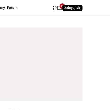
29
ony
Forum
Zaloguj się