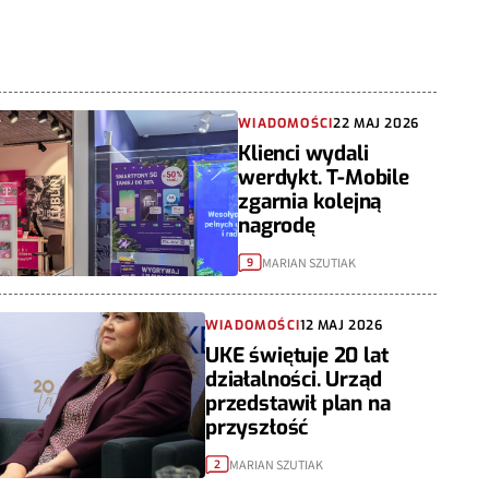
WIADOMOŚCI
22 MAJ 2026
Klienci wydali
werdykt. T-Mobile
zgarnia kolejną
nagrodę
MARIAN SZUTIAK
9
WIADOMOŚCI
12 MAJ 2026
UKE świętuje 20 lat
działalności. Urząd
przedstawił plan na
przyszłość
MARIAN SZUTIAK
2