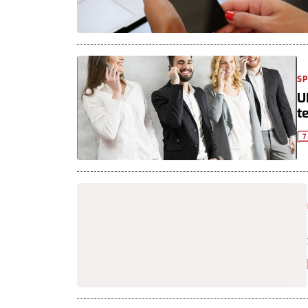
S
U
t
7