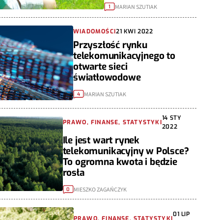
MARIAN SZUTIAK
1
WIADOMOŚCI
21 KWI 2022
Przyszłość rynku
telekomunikacyjnego to
otwarte sieci
światłowodowe
MARIAN SZUTIAK
4
14 STY
PRAWO, FINANSE, STATYSTYKI
2022
Ile jest wart rynek
telekomunikacyjny w Polsce?
To ogromna kwota i będzie
rosła
MIESZKO ZAGAŃCZYK
0
01 LIP
PRAWO, FINANSE, STATYSTYKI