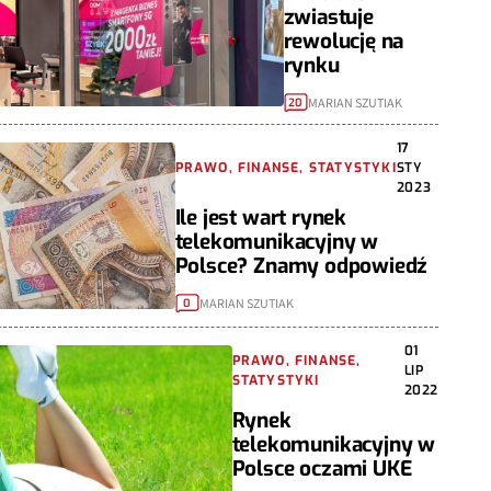
zwiastuje
rewolucję na
rynku
MARIAN SZUTIAK
20
17
PRAWO, FINANSE, STATYSTYKI
STY
2023
Ile jest wart rynek
telekomunikacyjny w
Polsce? Znamy odpowiedź
MARIAN SZUTIAK
0
01
PRAWO, FINANSE,
LIP
STATYSTYKI
2022
Rynek
telekomunikacyjny w
Polsce oczami UKE