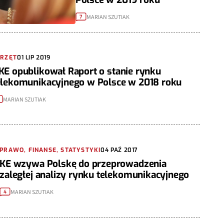
MARIAN SZUTIAK
7
PRZĘT
01 LIP 2019
KE opublikował Raport o stanie rynku
elekomunikacyjnego w Polsce w 2018 roku
MARIAN SZUTIAK
PRAWO, FINANSE, STATYSTYKI
04 PAŹ 2017
KE wzywa Polskę do przeprowadzenia
zaległej analizy rynku telekomunikacyjnego
MARIAN SZUTIAK
4