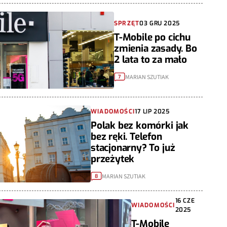
SPRZĘT
03 GRU 2025
T-Mobile po cichu
zmienia zasady. Bo
2 lata to za mało
MARIAN SZUTIAK
7
WIADOMOŚCI
17 LIP 2025
Polak bez komórki jak
bez ręki. Telefon
stacjonarny? To już
przeżytek
MARIAN SZUTIAK
8
16 CZE
WIADOMOŚCI
2025
T-Mobile