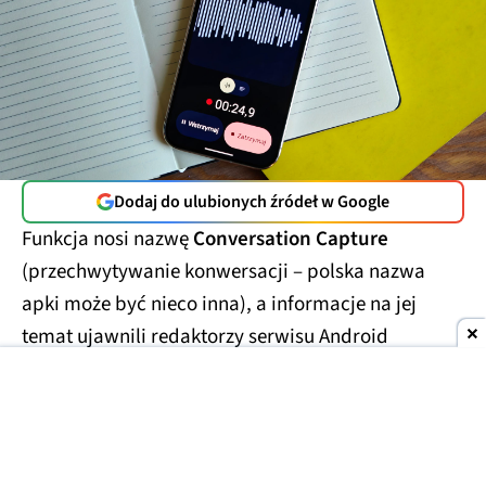
Dodaj do ulubionych źródeł w Google
Funkcja nosi nazwę
Conversation Capture
(przechwytywanie konwersacji – polska nazwa
apki może być nieco inna), a informacje na jej
temat ujawnili redaktorzy serwisu Android
Authority po analizie najnowszej wersji aplikacji
Android System Intelligence. Z odnalezionych w
kodzie ciągów wynika, że rozwijany wewnętrznie
pod nazwą kodową Auris
projekt zadebiutuje