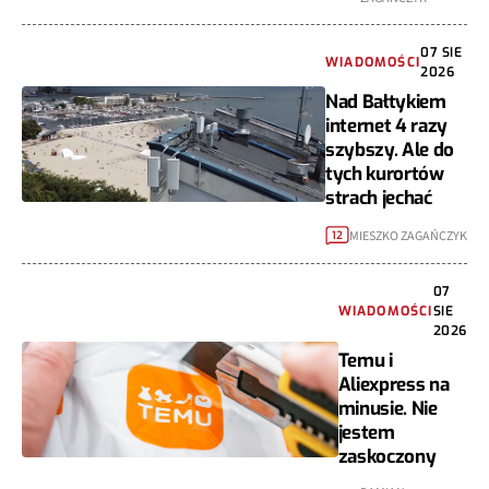
07 SIE
WIADOMOŚCI
2026
Nad Bałtykiem
internet 4 razy
szybszy. Ale do
tych kurortów
strach jechać
MIESZKO ZAGAŃCZYK
12
07
WIADOMOŚCI
SIE
2026
Temu i
Aliexpress na
minusie. Nie
jestem
zaskoczony