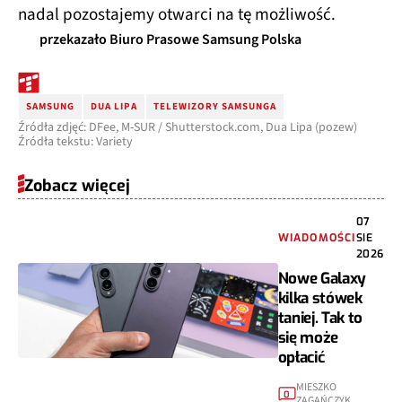
nadal pozostajemy otwarci na tę możliwość.
przekazało Biuro Prasowe Samsung Polska
SAMSUNG
DUA LIPA
TELEWIZORY SAMSUNGA
Źródła zdjęć: DFee, M-SUR / Shutterstock.com, Dua Lipa (pozew)
Źródła tekstu: Variety
Zobacz więcej
07
WIADOMOŚCI
SIE
2026
Nowe Galaxy
kilka stówek
taniej. Tak to
się może
opłacić
MIESZKO
0
ZAGAŃCZYK