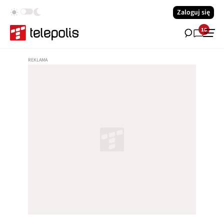
Zaloguj się
18