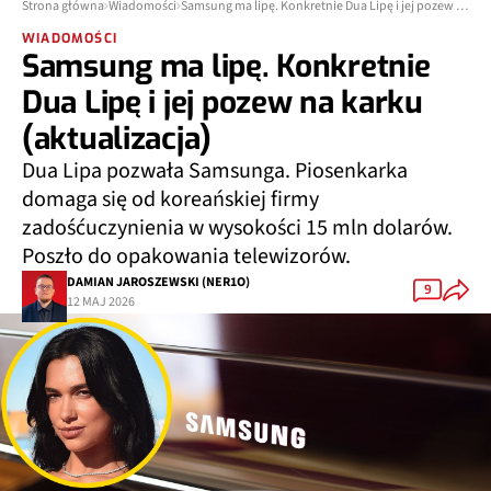
Strona główna
Wiadomości
Samsung ma lipę. Konkretnie Dua Lipę i jej pozew na karku (aktualizacja)
WIADOMOŚCI
Samsung ma lipę. Konkretnie
Dua Lipę i jej pozew na karku
(aktualizacja)
Dua Lipa pozwała Samsunga. Piosenkarka
domaga się od koreańskiej firmy
zadośćuczynienia w wysokości 15 mln dolarów.
Poszło do opakowania telewizorów.
DAMIAN JAROSZEWSKI (NER1O)
9
12 MAJ 2026