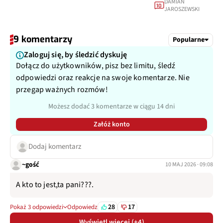
DAMIAN
10
JAROSZEWSKI
9 komentarzy
Popularne
Zaloguj się, by śledzić dyskuję
Dołącz do użytkowników, pisz bez limitu, śledź
odpowiedzi oraz reakcje na swoje komentarze. Nie
przegap ważnych rozmów!
Możesz dodać 3 komentarze w ciągu 14 dni
Załóż konto
Dodaj komentarz
~gość
10 MAJ 2026 · 09:08
A kto to jest,ta pani???.
28
17
Pokaż 3 odpowiedzi
Odpowiedz
Wyświetl więcej (+4)