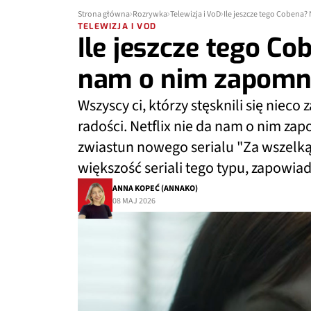
Strona główna
Rozrywka
Telewizja i VoD
Ile jeszcze tego Cobena?
TELEWIZJA I VOD
Ile jeszcze tego Co
nam o nim zapomn
Wszyscy ci, którzy stęsknili się ni
radości. Netflix nie da nam o nim za
zwiastun nowego serialu "Za wszelką 
większość seriali tego typu, zapowia
ANNA KOPEĆ (ANNAKO)
08 MAJ 2026