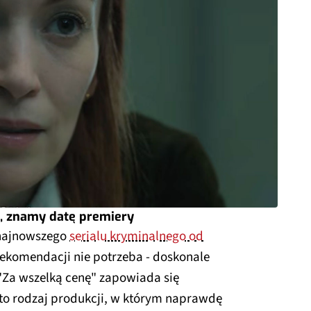
a, znamy datę premiery
 najnowszego
serialu kryminalnego od
rekomendacji nie potrzeba - doskonale
 "Za wszelką cenę" zapowiada się
 to rodzaj produkcji, w którym naprawdę