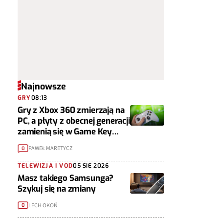
Najnowsze
GRY
08:13
Gry z Xbox 360 zmierzają na
PC, a płyty z obecnej generacji
zamienią się w Game Key
Cardy
PAWEŁ MARETYCZ
0
TELEWIZJA I VOD
05 SIE 2026
Masz takiego Samsunga?
Szykuj się na zmiany
LECH OKOŃ
0