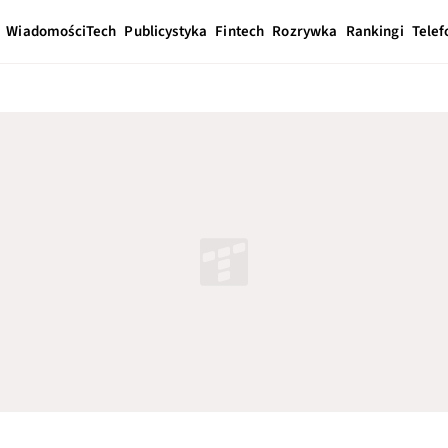
Wiadomości
Tech
Publicystyka
Fintech
Rozrywka
Rankingi
Telef