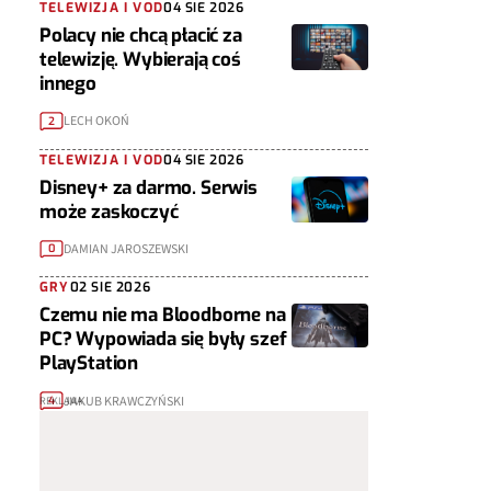
TELEWIZJA I VOD
04 SIE 2026
Polacy nie chcą płacić za
telewizję. Wybierają coś
innego
LECH OKOŃ
2
TELEWIZJA I VOD
04 SIE 2026
Disney+ za darmo. Serwis
może zaskoczyć
DAMIAN JAROSZEWSKI
0
GRY
02 SIE 2026
Czemu nie ma Bloodborne na
PC? Wypowiada się były szef
PlayStation
JAKUB KRAWCZYŃSKI
4