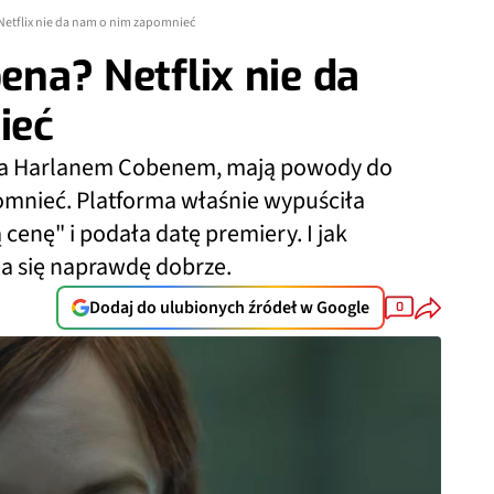
 Netflix nie da nam o nim zapomnieć
bena? Netflix nie da
ieć
eco za Harlanem Cobenem, mają powody do
pomnieć. Platforma właśnie wypuściła
cenę" i podała datę premiery. I jak
da się naprawdę dobrze.
Dodaj do ulubionych źródeł w Google
0