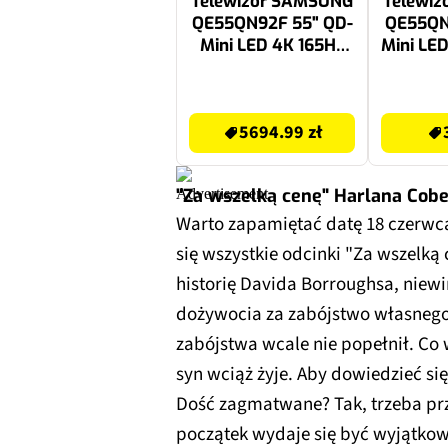
Telewizor SAMSUNG
Telewi
QE55QN92F 55" QD-
QE55QN
Mini LED 4K 165Hz
Mini LED
Tizen TV Dolby
144Hz
Atmos HDMI 2.1
HD
5694.99 zł
3299 zł
5694.99 zł
"Za wszelką cenę" Harlana Cobe
Warto zapamiętać datę 18 czerwca
się wszystkie odcinki "Za wszelką
historię Davida Borroughsa, niewi
dożywocia za zabójstwo własnego 
zabójstwa wcale nie popełnił. Co 
syn wciąż żyje. Aby dowiedzieć si
Dość zagmatwane? Tak, trzeba przy
początek wydaje się być wyjątkowo