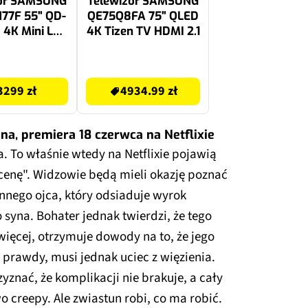
zor SAMSUNG
Telewizor SAMSUNG
77F 55" QD-
QE75Q8FA 75" QLED
 4K Mini LED
4K Tizen TV HDMI 2.1
 Tizen TV
MI 2.1
4934.99 zł
3299 zł
4934.99 zł
na, premiera 18 czerwca na Netflixie
. To właśnie wtedy na Netflixie pojawią
 cenę". Widzowie będą mieli okazję poznać
nnego ojca, który odsiaduje wyrok
syna. Bohater jednak twierdzi, że tego
więcej, otrzymuje dowody na to, że jego
ę prawdy, musi jednak uciec z więzienia.
znać, że komplikacji nie brakuje, a cały
 creepy. Ale zwiastun robi, co ma robić.