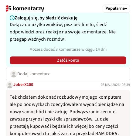
5 komentarzy
Popularne
Zaloguj się, by śledzić dyskuję
Dołącz do użytkowników, pisz bez limitu, śledź
odpowiedzi oraz reakcje na swoje komentarze. Nie
przegap ważnych rozmów!
Możesz dodać 3 komentarze w ciągu 14 dni
Załóż konto
Dodaj komentarz
JokerX100
08 MAJ 2026 · 08:39
Też chciałem dokonać rozbudowy mojego komputera
ale po podwyżkach zdecydowałem wydać pieniądze na
nowy samochód i nie żałuję. Podwyższanie cen nie
zawsze przynosi zyski dla sprzedawców. Ludzie
przestają kupować i będzie ich więcej bo ceny części
komputerowych to jakiś żart na przykład RAM DDR5 .