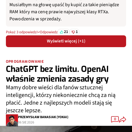
Musiałbym na głowę upaść by kupić za takie pieniądze
RAM który ma cenę prawie najwyższej klasy RTXa.
Powodzenia w sprzedaży.
21
1
Pokaż 3 odpowiedzi
Odpowiedz
Wyświetl więcej (+1)
OPROGRAMOWANIE
ChatGPT bez limitu. OpenAI
właśnie zmienia zasady gry
Mamy dobre wieści dla fanów sztucznej
inteligencji, którzy niekoniecznie chcą za nią
płacić. Jedne z najlepszych modeli stają się
jeszcze lepsze.
PRZEMYSŁAW BANASIAK (YOKAI)
0
06 SIE 2026