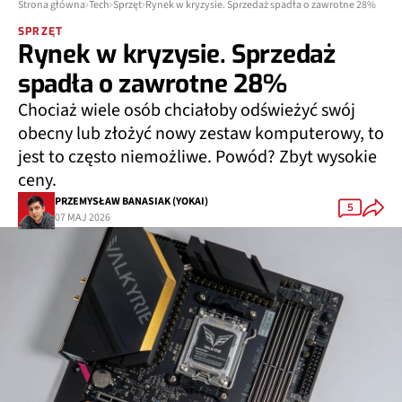
Strona główna
Tech
Sprzęt
Rynek w kryzysie. Sprzedaż spadła o zawrotne 28%
SPRZĘT
Rynek w kryzysie. Sprzedaż
spadła o zawrotne 28%
Chociaż wiele osób chciałoby odświeżyć swój
obecny lub złożyć nowy zestaw komputerowy, to
jest to często niemożliwe. Powód? Zbyt wysokie
ceny.
PRZEMYSŁAW BANASIAK (YOKAI)
5
07 MAJ 2026