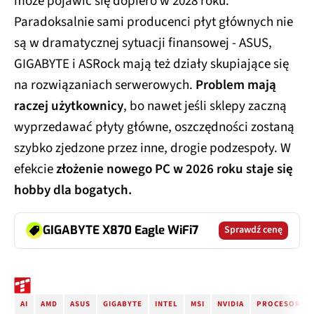
może pojawić się dopiero w 2028 roku.
Paradoksalnie sami producenci płyt głównych nie
są w dramatycznej sytuacji finansowej - ASUS,
GIGABYTE i ASRock mają też działy skupiające się
na rozwiązaniach serwerowych.
Problem mają
raczej użytkownicy
, bo nawet jeśli sklepy zaczną
wyprzedawać płyty główne, oszczędności zostaną
szybko zjedzone przez inne, drogie podzespoły. W
efekcie
złożenie nowego PC w 2026 roku staje się
hobby dla bogatych.
GIGABYTE X870 Eagle WiFi7
Sprawdź cenę
AI
AMD
ASUS
GIGABYTE
INTEL
MSI
NVIDIA
PROCESOR