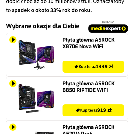
dobić chociaż do 10 milionów sztuk. Oznaczałoby
to
spadek o około 33% rok do roku.
REKLAMA
Wybrane okazje dla Ciebie
Płyta główna ASROCK
X870E Nova WiFi
1449 zł
Kup teraz
Płyta główna ASROCK
B850 RIPTIDE WIFI
919 zł
Kup teraz
Płyta główna ASROCK
A520M Pro4