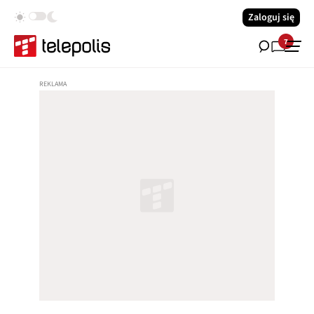
Zaloguj się
7