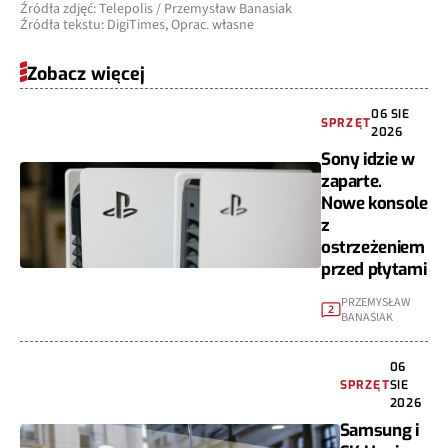
Źródła zdjęć: Telepolis / Przemysław Banasiak
Źródła tekstu: DigiTimes, Oprac. własne
Zobacz więcej
06 SIE
SPRZĘT
2026
Sony idzie w
zaparte.
Nowe konsole
z
ostrzeżeniem
przed płytami
PRZEMYSŁAW
2
BANASIAK
06
SPRZĘT
SIE
2026
Samsung i