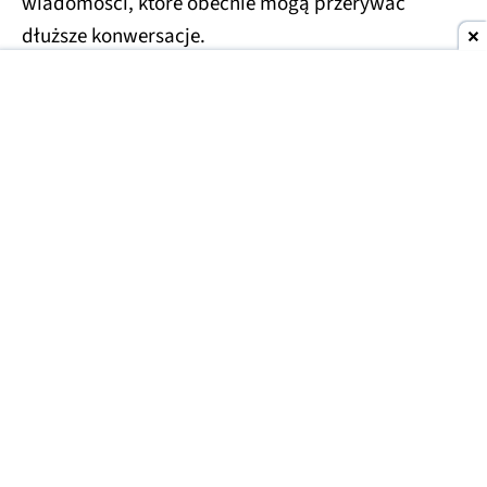
wiadomości, które obecnie mogą przerywać
dłuższe konwersacje.
Usprawnienia czekają również na droższe plany
Plus i Pro