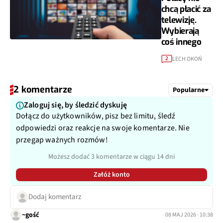
chcą płacić za
telewizję.
Wybierają
coś innego
LECH OKOŃ
2
2 komentarze
Popularne
Zaloguj się, by śledzić dyskuję
Dołącz do użytkowników, pisz bez limitu, śledź
odpowiedzi oraz reakcje na swoje komentarze. Nie
przegap ważnych rozmów!
Możesz dodać 3 komentarze w ciągu 14 dni
Załóż konto
Dodaj komentarz
~gość
08 MAJ 2026 · 10:38