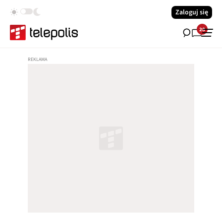
Zaloguj się
28