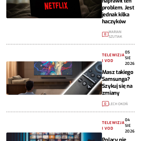
naprawił ten
problem. Jest
jednak kilka
haczyków
MARIAN
0
SZUTIAK
05
TELEWIZJA
SIE
I VOD
2026
Masz takiego
Samsunga?
Szykuj się na
zmiany
LECH OKOŃ
0
04
TELEWIZJA
SIE
I VOD
2026
Polacy nie