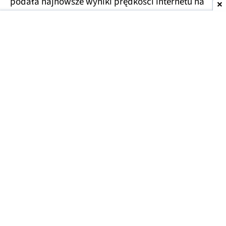
podała najnowsze wyniki prędkości internetu na
świecie w pierwszym półroczu 2026 roku. Polska
zajęła w nim średnie, ale spodziewane
38. miejsce
,
jednak uzyskane w testach prędkości są
zaskakująco niskie w porównaniu do np.
Speedtest.net.