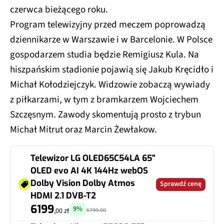
czerwca bieżącego roku.
Program telewizyjny przed meczem poprowadzą
dziennikarze w Warszawie i w Barcelonie. W Polsce
gospodarzem studia będzie Remigiusz Kula. Na
hiszpańskim stadionie pojawią się Jakub Kręcidło i
Michał Kołodziejczyk. Widzowie zobaczą wywiady
z piłkarzami, w tym z bramkarzem Wojciechem
Szczęsnym. Zawody skomentują prosto z trybun
Michał Mitrut oraz Marcin Żewłakow.
Telewizor LG OLED65C54LA 65"
OLED evo AI 4K 144Hz webOS
Dolby Vision Dolby Atmos
Sprawdź cenę
HDMI 2.1 DVB-T2
6199
9%
6799.00
,00 zł