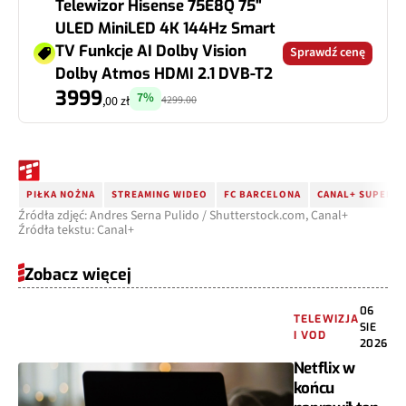
Telewizor Hisense 75E8Q 75"
ULED MiniLED 4K 144Hz Smart
TV Funkcje AI Dolby Vision
Sprawdź cenę
Dolby Atmos HDMI 2.1 DVB-T2
3999
7%
4299.00
,00 zł
PIŁKA NOŻNA
STREAMING WIDEO
FC BARCELONA
CANAL+ SUPER S
Źródła zdjęć: Andres Serna Pulido / Shutterstock.com, Canal+
Źródła tekstu: Canal+
Zobacz więcej
06
TELEWIZJA
SIE
I VOD
2026
Netflix w
końcu