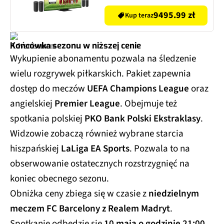
TCL Z100E (4 szt.) CZ+CZ
Google TV Dolby Vision IQ
9495.99 zł
Kup teraz
Dolby Atmos HDMI 2.1
Końcówka sezonu w niższej cenie
Wykupienie abonamentu pozwala na śledzenie
wielu rozgrywek piłkarskich. Pakiet zapewnia
dostęp do meczów
UEFA Champions League
oraz
angielskiej
Premier League
. Obejmuje też
spotkania polskiej
PKO Bank Polski Ekstraklasy
.
Widzowie zobaczą również wybrane starcia
hiszpańskiej
LaLiga EA Sports
. Pozwala to na
obserwowanie ostatecznych rozstrzygnięć na
koniec obecnego sezonu.
Obniżka ceny zbiega się w czasie z
niedzielnym
meczem FC Barcelony z Realem Madryt
.
Spotkanie odbędzie się
10 maja o godzinie 21:00