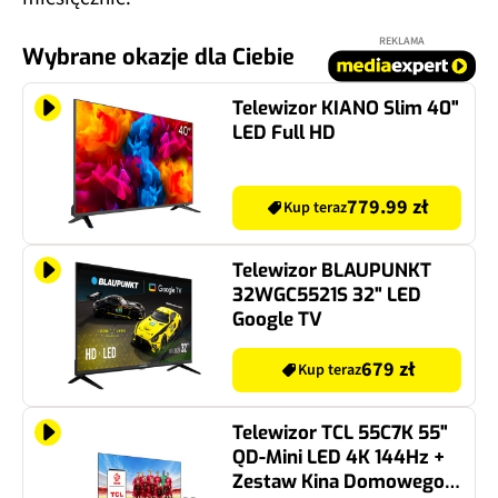
REKLAMA
Wybrane okazje dla Ciebie
Telewizor KIANO Slim 40"
LED Full HD
779.99 zł
Kup teraz
Telewizor BLAUPUNKT
32WGC5521S 32" LED
Google TV
679 zł
Kup teraz
Telewizor TCL 55C7K 55"
QD-Mini LED 4K 144Hz +
Zestaw Kina Domowego