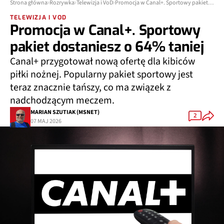
Strona główna
Rozrywka
Telewizja i VoD
Promocja w Canal+. Sportowy pakiet dostaniesz o 64% taniej
TELEWIZJA I VOD
Promocja w Canal+. Sportowy
pakiet dostaniesz o 64% taniej
Canal+ przygotował nową ofertę dla kibiców
piłki nożnej. Popularny pakiet sportowy jest
teraz znacznie tańszy, co ma związek z
nadchodzącym meczem.
MARIAN SZUTIAK (MSNET)
2
07 MAJ 2026