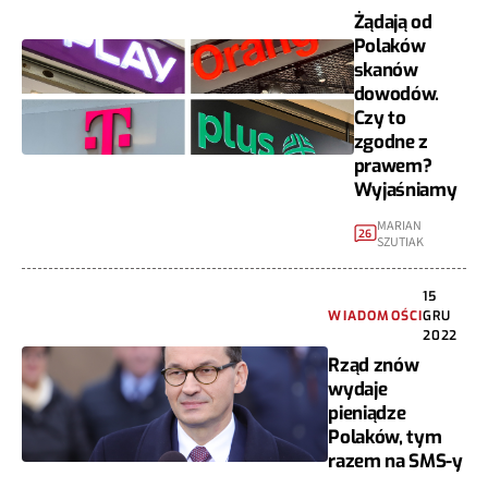
Żądają od
Polaków
skanów
dowodów.
Czy to
zgodne z
prawem?
Wyjaśniamy
MARIAN
26
SZUTIAK
15
WIADOMOŚCI
GRU
2022
Rząd znów
wydaje
pieniądze
Polaków, tym
razem na SMS-y