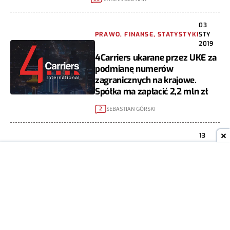
03
PRAWO, FINANSE, STATYSTYKI
STY
2019
4Carriers ukarane przez UKE za
podmianę numerów
zagranicznych na krajowe.
Spółka ma zapłacić 2,2 mln zł
SEBASTIAN GÓRSKI
2
13
PRAWO, FINANSE, STATYSTYKI
GRU
2018
Nowelizacja Prawa
Telekomunikacyjnego: zmiany
w zakresie Premium Rate i
nowa forma zawierania umów
MARIAN SZUTIAK
6