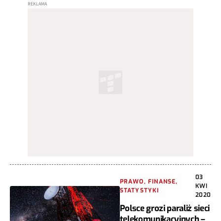
03
PRAWO, FINANSE,
KWI
STATYSTYKI
2020
Polsce grozi paraliż sieci
telekomunikacyjnych –