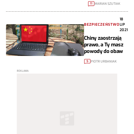
MARIAN SZUTIAK
11
18
BEZPIECZEŃSTWO
LIP
2021
Chiny zaostrzają
prawo, a Ty masz
powody do obaw
PIOTR URBANIAK
5