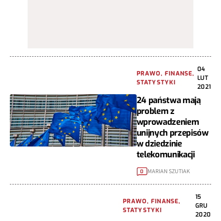
04
PRAWO, FINANSE,
LUT
STATYSTYKI
2021
24 państwa mają
problem z
wprowadzeniem
unijnych przepisów
w dziedzinie
telekomunikacji
MARIAN SZUTIAK
0
15
PRAWO, FINANSE,
GRU
STATYSTYKI
2020