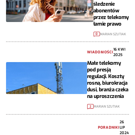
śledzenie
abonentów
przez telekomy
łamie prawo
MARIAN SZUTIAK
0
16 KWI
WIADOMOŚCI
2025
Małe telekomy
pod presją
regulacji. Koszty
rosną, biurokracja
dusi, branża czeka
na uproszczenia
MARIAN SZUTIAK
2
26
PORADNIKI
LIP
2024