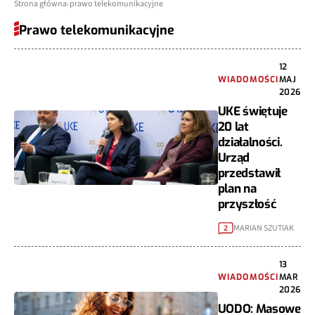
Strona główna
prawo telekomunikacyjne
Prawo telekomunikacyjne
12
WIADOMOŚCI
MAJ
2026
UKE świętuje
20 lat
działalności.
Urząd
przedstawił
plan na
przyszłość
MARIAN SZUTIAK
2
13
WIADOMOŚCI
MAR
2026
UODO: Masowe