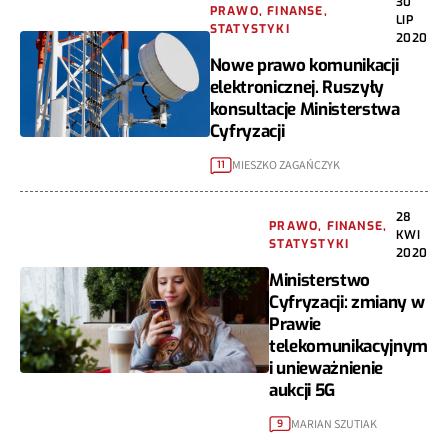
30
PRAWO, FINANSE,
LIP
STATYSTYKI
2020
Nowe prawo komunikacji
elektronicznej. Ruszyły
konsultacje Ministerstwa
Cyfryzacji
MIESZKO ZAGAŃCZYK
11
28
PRAWO, FINANSE,
KWI
STATYSTYKI
2020
Ministerstwo
Cyfryzacji: zmiany w
Prawie
telekomunikacyjnym
i unieważnienie
aukcji 5G
MARIAN SZUTIAK
9