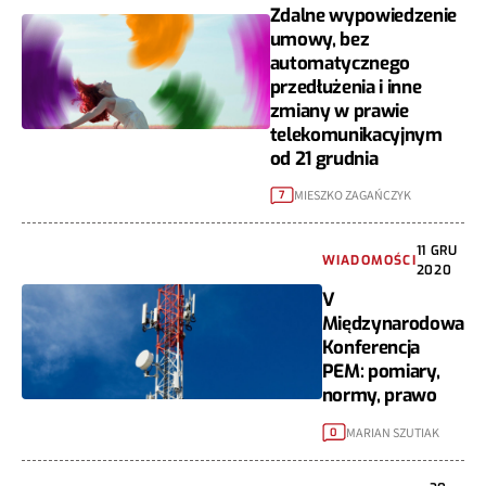
Zdalne wypowiedzenie
umowy, bez
automatycznego
przedłużenia i inne
zmiany w prawie
telekomunikacyjnym
od 21 grudnia
MIESZKO ZAGAŃCZYK
7
11 GRU
WIADOMOŚCI
2020
V
Międzynarodowa
Konferencja
PEM: pomiary,
normy, prawo
MARIAN SZUTIAK
0