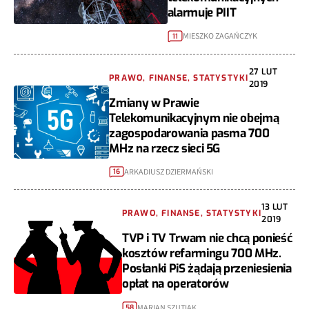
alarmuje PIIT
MIESZKO ZAGAŃCZYK
11
27 LUT
PRAWO, FINANSE, STATYSTYKI
2019
Zmiany w Prawie
Telekomunikacyjnym nie obejmą
zagospodarowania pasma 700
MHz na rzecz sieci 5G
ARKADIUSZ DZIERMAŃSKI
16
13 LUT
PRAWO, FINANSE, STATYSTYKI
2019
TVP i TV Trwam nie chcą ponieść
kosztów refarmingu 700 MHz.
Posłanki PiS żądają przeniesienia
opłat na operatorów
MARIAN SZUTIAK
58