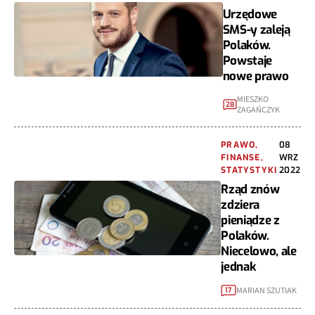
Urzędowe
SMS-y zaleją
Polaków.
Powstaje
nowe prawo
MIESZKO
28
ZAGAŃCZYK
PRAWO,
08
FINANSE,
WRZ
STATYSTYKI
2022
Rząd znów
zdziera
pieniądze z
Polaków.
Niecelowo, ale
jednak
MARIAN SZUTIAK
17