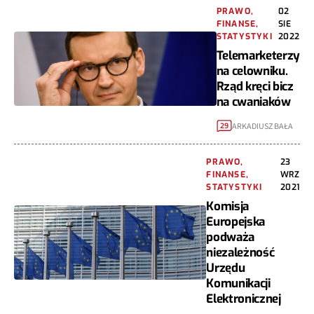
PRAWO,
02
FINANSE,
SIE
STATYSTYKI
2022
Telemarketerzy
na celowniku.
Rząd kręci bicz
na cwaniaków
ARKADIUSZ BAŁA
29
PRAWO,
23
FINANSE,
WRZ
STATYSTYKI
2021
Komisja
Europejska
podważa
niezależność
Urzędu
Komunikacji
Elektronicznej