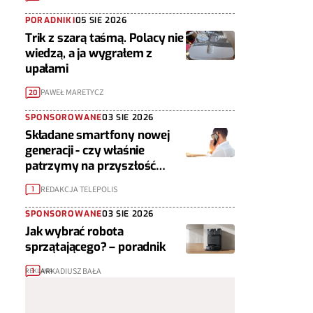
PORADNIKI
05 SIE 2026
Trik z szarą taśmą. Polacy nie
wiedzą, a ja wygrałem z
upałami
PAWEŁ MARETYCZ
20
SPONSOROWANE
03 SIE 2026
Składane smartfony nowej
generacji - czy właśnie
patrzymy na przyszłość
urządzeń mobilnych?
REDAKCJA TELEPOLIS
1
SPONSOROWANE
03 SIE 2026
Jak wybrać robota
sprzątającego? – poradnik
ARKADIUSZ BAŁA
1