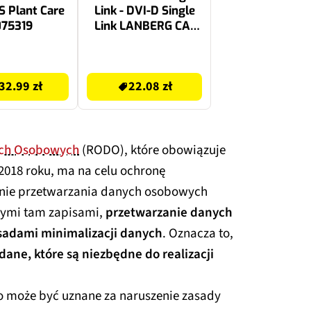
 Plant Care
Link - DVI-D Single
075319
Link LANBERG CA-
DVIS-10CC-0030-BK
3 m
22.08 zł
32.99 zł
22.08 zł
ych Osobowych
(RODO), które obowiązuje
 2018 roku, ma na celu ochronę
anie przetwarzania danych osobowych
nymi tam zapisami,
przetwarzanie danych
sadami minimalizacji danych
. Oznacza to,
 dane, które są niezbędne do realizacji
 może być uznane za naruszenie zasady