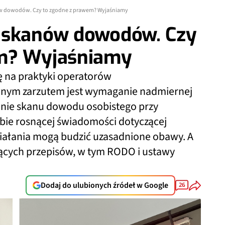
w dowodów. Czy to zgodne z prawem? Wyjaśniamy
 skanów dowodów. Czy
em? Wyjaśniamy
ę na praktyki operatorów
wnym zarzutem jest wymaganie nadmiernej
anie skanu dowodu osobistego przy
bie rosnącej świadomości dotyczącej
iałania mogą budzić uzasadnione obawy. A
ujących przepisów, w tym RODO i ustawy
Dodaj do ulubionych źródeł w Google
26