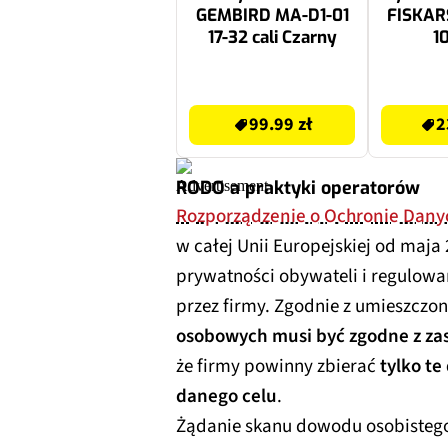
GEMBIRD MA-D1-01
FISKARS
17-32 cali Czarny
1
99.99 zł
232.99 zł
99.99 zł
2
RODO a praktyki operatorów
Rozporządzenie o Ochronie Dan
w całej Unii Europejskiej od maja
prywatności obywateli i regulow
przez firmy. Zgodnie z umieszczo
osobowych musi być zgodne z za
że firmy powinny zbierać
tylko te
danego celu
.
Żądanie skanu dowodu osobistego