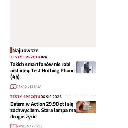
Najnowsze
TESTY SPRZĘTU
14:41
Takich smartfonów nie robi
nikt inny. Test Nothing Phone
(4b)
ARKADIUSZ BAŁA
0
TESTY SPRZĘTU
06 SIE 2026
Dałem w Action 29,90 zł i się
zachwyciłem. Stara lampa ma
drugie życie
PAWEŁ MARETYCZ
6