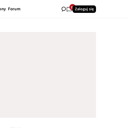
27
ony
Forum
Zaloguj się