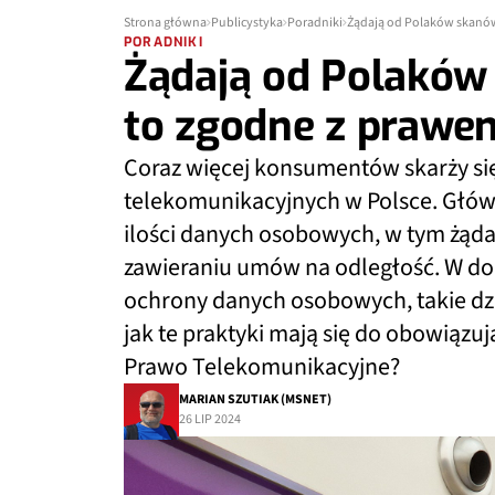
Strona główna
Publicystyka
Poradniki
Żądają od Polaków skanó
PORADNIKI
Żądają od Polaków
to zgodne z praw
Coraz więcej konsumentów skarży si
telekomunikacyjnych w Polsce. Głó
ilości danych osobowych, w tym żąd
zawieraniu umów na odległość. W do
ochrony danych osobowych, takie dz
jak te praktyki mają się do obowiąz
Prawo Telekomunikacyjne?
MARIAN SZUTIAK (MSNET)
26 LIP 2024