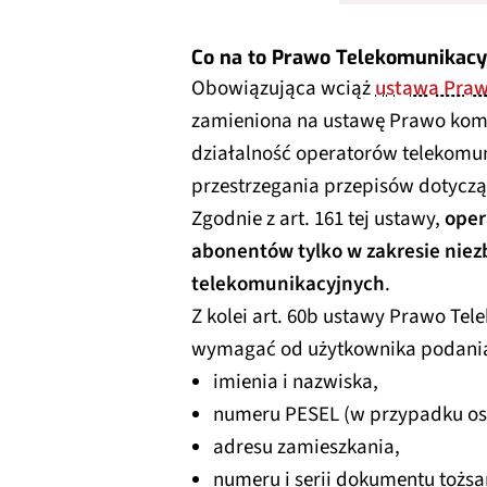
Co na to Prawo Telekomunikacy
Obowiązująca wciąż
ustawa Praw
zamieniona na ustawę Prawo komun
działalność operatorów telekomun
przestrzegania przepisów dotycz
Zgodnie z art. 161 tej ustawy,
oper
abonentów tylko w zakresie nie
telekomunikacyjnych
.
Z kolei art. 60b ustawy Prawo Te
wymagać od użytkownika podania
imienia i nazwiska,
numeru PESEL (w przypadku osó
adresu zamieszkania,
numeru i serii dokumentu tożs