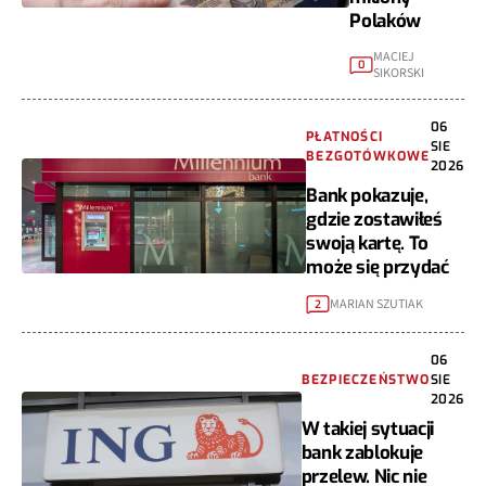
Polaków
MACIEJ
0
SIKORSKI
06
PŁATNOŚCI
SIE
BEZGOTÓWKOWE
2026
Bank pokazuje,
gdzie zostawiłeś
swoją kartę. To
może się przydać
MARIAN SZUTIAK
2
06
BEZPIECZEŃSTWO
SIE
2026
W takiej sytuacji
bank zablokuje
przelew. Nic nie