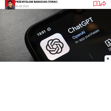
PRZEMYSŁAW BANASIAK (YOKAI)
0
06 SIE 2026
Dodaj do ulubionych źródeł w Google
OpenAI
zwiększa możliwości
ChatGPT.
Darmowi
użytkownicy oraz abonenci najtańszego planu Go
już w przyszłym tygodniu otrzymają
nielimitowany dostęp do rozmów tekstowych.