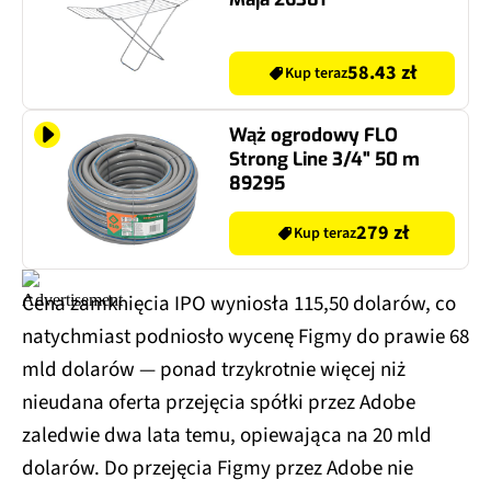
58.43 zł
Kup teraz
Wąż ogrodowy FLO
Strong Line 3/4" 50 m
89295
279 zł
Kup teraz
Cena zamknięcia IPO wyniosła 115,50 dolarów, co
natychmiast podniosło wycenę Figmy do prawie 68
mld dolarów — ponad trzykrotnie więcej niż
nieudana oferta przejęcia spółki przez Adobe
zaledwie dwa lata temu, opiewająca na 20 mld
dolarów. Do przejęcia Figmy przez Adobe nie