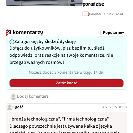
poradzisz
DAMIAN JAROSZEWSKI
1
9 komentarzy
Popularne
Zaloguj się, by śledzić dyskuję
Dołącz do użytkowników, pisz bez limitu, śledź
odpowiedzi oraz reakcje na swoje komentarze. Nie
przegap ważnych rozmów!
Możesz dodać 3 komentarze w ciągu 14 dni
Załóż konto
Dodaj komentarz
~gość
04 SIE 2025 · 09:25
"branża technologiczna", "firma technologiczna"
Dlaczego powszechnie jest używana kalka z języka
angielskiego. Po polsku jest to technika, a technologia