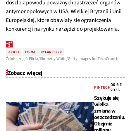
doszło z powodu poważnych zastrzeżeń organów
antymonopolowych w USA, Wielkiej Brytanii i Unii
Europejskiej, które obawiały się ograniczenia
konkurencji na rynku narzędzi do projektowania.
ADOBE
FIGMA
DYLAN FIELD
Źródła zdjęć: Flickr/Kimberly White/Getty Images for TechCrunch
Zobacz więcej
06 SIE
FINTECH
2026
Szykuje się
wielka
zmiana w
oszczędzaniu.
Obejmie
miliony