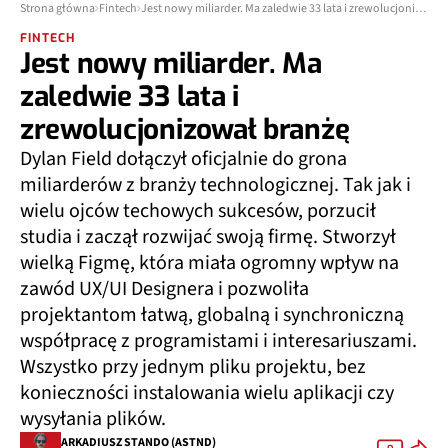
Strona główna
Fintech
Jest nowy miliarder. Ma zaledwie 33 lata i zrewolucjonizował branżę
FINTECH
Jest nowy miliarder. Ma
zaledwie 33 lata i
zrewolucjonizował branżę
Dylan Field dołączył oficjalnie do grona
miliarderów z branży technologicznej. Tak jak i
wielu ojców techowych sukcesów, porzucił
studia i zaczął rozwijać swoją firmę. Stworzył
wielką Figmę, która miała ogromny wpływ na
zawód UX/UI Designera i pozwoliła
projektantom łatwą, globalną i synchroniczną
współpracę z programistami i interesariuszami.
Wszystko przy jednym pliku projektu, bez
konieczności instalowania wielu aplikacji czy
wysyłania plików.
ARKADIUSZ STANDO (ASTND)
9