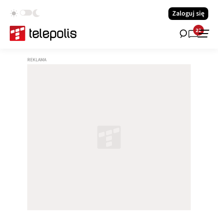
Zaloguj się
22