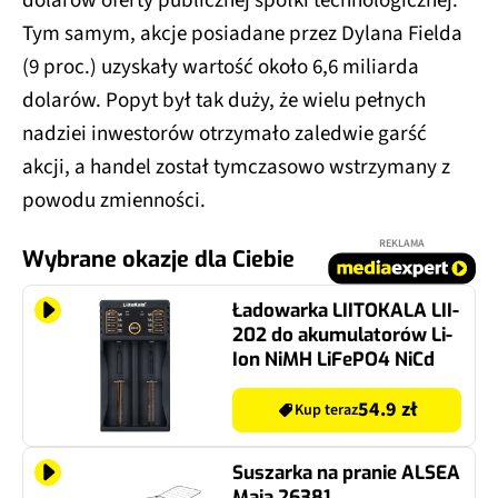
Tym samym, akcje posiadane przez Dylana Fielda
(9 proc.) uzyskały wartość około 6,6 miliarda
dolarów. Popyt był tak duży, że wielu pełnych
nadziei inwestorów otrzymało zaledwie garść
akcji, a handel został tymczasowo wstrzymany z
powodu zmienności.
REKLAMA
Wybrane okazje dla Ciebie
Ładowarka LIITOKALA LII-
202 do akumulatorów Li-
Ion NiMH LiFePO4 NiCd
54.9 zł
Kup teraz
Suszarka na pranie ALSEA
Maja 26381