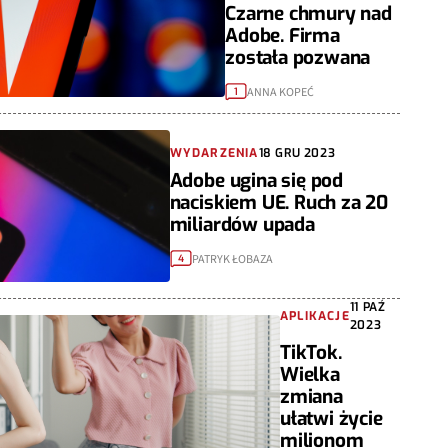
Czarne chmury nad
Adobe. Firma
została pozwana
ANNA KOPEĆ
1
WYDARZENIA
18 GRU 2023
Adobe ugina się pod
naciskiem UE. Ruch za 20
miliardów upada
PATRYK ŁOBAZA
4
11 PAŹ
APLIKACJE
2023
TikTok.
Wielka
zmiana
ułatwi życie
milionom