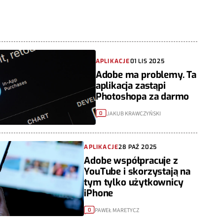
APLIKACJE
01 LIS 2025
Adobe ma problemy. Ta
aplikacja zastąpi
Photoshopa za darmo
JAKUB KRAWCZYŃSKI
0
APLIKACJE
28 PAŹ 2025
Adobe współpracuje z
YouTube i skorzystają na
tym tylko użytkownicy
iPhone
PAWEŁ MARETYCZ
0