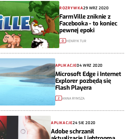
ROZRYWKA
29 WRZ 2020
FarmVille zniknie z
Facebooka - to koniec
pewnej epoki
HENRYK TUR
0
APLIKACJE
04 WRZ 2020
Microsoft Edge i Internet
Explorer pozbędą się
Flash Playera
ANNA RYMSZA
2
APLIKACJE
24 SIE 2020
Adobe schrzanił
aktualizację Lightrooma.