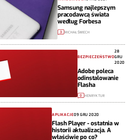
Samsung najlepszym
pracodawcą świata
według Forbesa
MICHAŁ ŚWIECH
3
28
BEZPIECZEŃSTWO
GRU
2020
Adobe poleca
odinstalowanie
Flasha
HENRYK TUR
0
APLIKACJE
09 GRU 2020
Flash Player - ostatnia w
historii aktualizacja. A
właściwie po co?