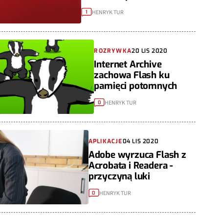
HENRYK TUR
1
ROZRYWKA
20 LIS 2020
Internet Archive
zachowa Flash ku
pamięci potomnych
HENRYK TUR
0
APLIKACJE
04 LIS 2020
Adobe wyrzuca Flash z
Acrobata i Readera -
przyczyną luki
HENRYK TUR
0