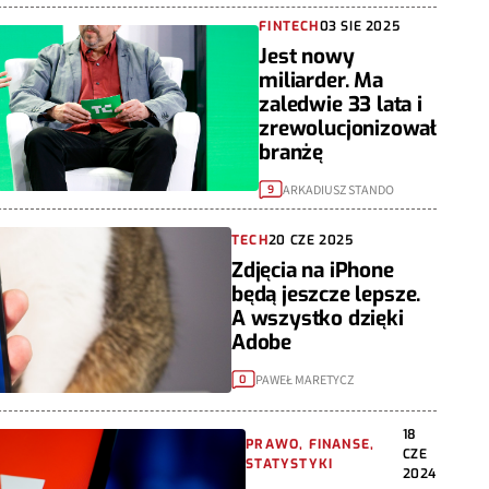
FINTECH
03 SIE 2025
Jest nowy
miliarder. Ma
zaledwie 33 lata i
zrewolucjonizował
branżę
ARKADIUSZ STANDO
9
TECH
20 CZE 2025
Zdjęcia na iPhone
będą jeszcze lepsze.
A wszystko dzięki
Adobe
PAWEŁ MARETYCZ
0
18
PRAWO, FINANSE,
CZE
STATYSTYKI
2024