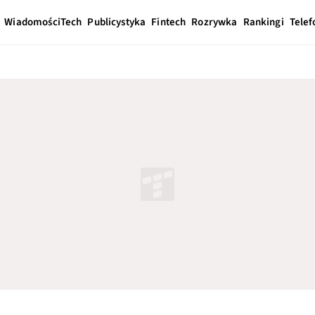
Wiadomości
Tech
Publicystyka
Fintech
Rozrywka
Rankingi
Telef