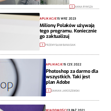
ANNA RYMSZA
1
APLIKACJE
15 WRZ 2023
Miliony Polaków używają
tego programu. Koniecznie
go zaktualizuj
PRZEMYSŁAW BANASIAK
1
APLIKACJE
15 CZE 2022
Photoshop za darmo dla
wszystkich. Taki jest
plan Adobe
DAMIAN JAROSZEWSKI
1
WIADOMOŚCI
13 PAŹ 2021