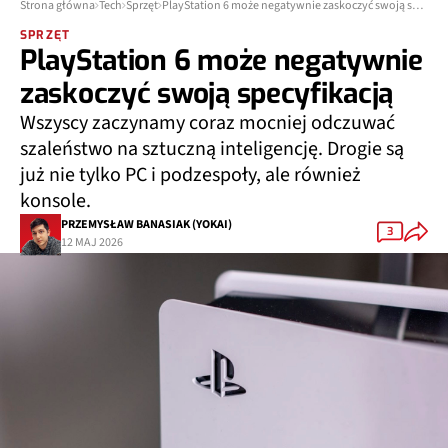
Strona główna
Tech
Sprzęt
PlayStation 6 może negatywnie zaskoczyć swoją specyfikacją
SPRZĘT
PlayStation 6 może negatywnie
zaskoczyć swoją specyfikacją
Wszyscy zaczynamy coraz mocniej odczuwać
szaleństwo na sztuczną inteligencję. Drogie są
już nie tylko PC i podzespoły, ale również
konsole.
PRZEMYSŁAW BANASIAK (YOKAI)
3
12 MAJ 2026