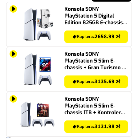
Konsola SONY
PlayStation 5 Digital
Edition 825GB E-chassis +
Podstawka chłodząca
FROGGIEX FX-P5-C4-W do
2658.99 zł
Kup teraz
PS5 Slim
Konsola SONY
PlayStation 5 Slim E-
chassis + Gran Turismo 7
Gra PS5
3135.69 zł
Kup teraz
Konsola SONY
PlayStation 5 Slim E-
chassis 1TB + Kontroler
SONY DualSense Biały +
EA Sports UFC 5 Gra PS5
3131.98 zł
Kup teraz