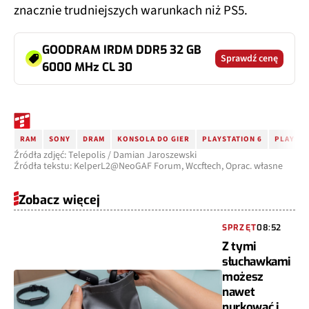
znacznie trudniejszych warunkach niż PS5.
GOODRAM IRDM DDR5 32 GB
Sprawdź cenę
6000 MHz CL 30
RAM
SONY
DRAM
KONSOLA DO GIER
PLAYSTATION 6
PLAYSTA
Źródła zdjęć: Telepolis / Damian Jaroszewski
Źródła tekstu: KelperL2@NeoGAF Forum, Wccftech, Oprac. własne
Zobacz więcej
SPRZĘT
08:52
Z tymi
słuchawkami
możesz
nawet
nurkować i