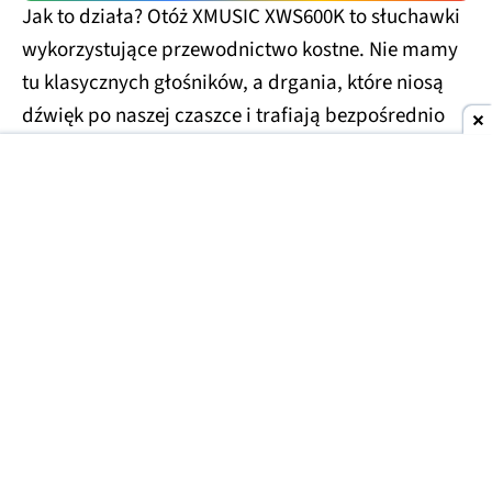
Jak to działa? Otóż XMUSIC XWS600K to słuchawki
wykorzystujące przewodnictwo kostne. Nie mamy
tu klasycznych głośników, a drgania, które niosą
dźwięk po naszej czaszce i trafiają bezpośrednio
do ślimaka, omijając cały kanał słuchowy. Tym
samym mogą z nich korzystać osoby z
uszkodzonymi bębenkami.