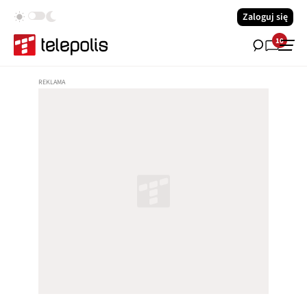
Zaloguj się
10