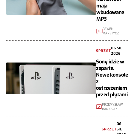
mają
wbudowane
MP3
PAWEŁ
0
MARETYCZ
06 SIE
SPRZĘT
2026
Sony idzie w
zaparte.
Nowe konsole
z
ostrzeżeniem
przed płytami
PRZEMYSŁAW
2
BANASIAK
06
SPRZĘT
SIE