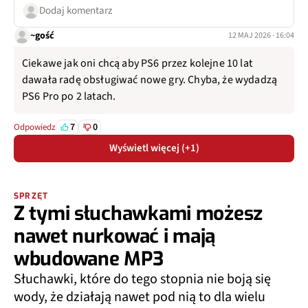
Dodaj komentarz
~gość
12 MAJ 2026 · 16:04
Ciekawe jak oni chcą aby PS6 przez kolejne 10 lat
dawała radę obsługiwać nowe gry. Chyba, że wydadzą
PS6 Pro po 2 latach.
7
0
Odpowiedz
Wyświetl więcej (+1)
SPRZĘT
Z tymi słuchawkami możesz
nawet nurkować i mają
wbudowane MP3
Słuchawki, które do tego stopnia nie boją się
wody, że działają nawet pod nią to dla wielu