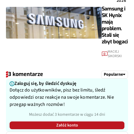
2026
Samsung i
SK Hynix
mają
problem.
Stali się
zbyt bogaci
MACIEJ
0
SIKORSKI
3 komentarze
Popularne
Zaloguj się, by śledzić dyskuję
Dołącz do użytkowników, pisz bez limitu, śledź
odpowiedzi oraz reakcje na swoje komentarze. Nie
przegap ważnych rozmów!
Możesz dodać 3 komentarze w ciągu 14 dni
Załóż konto