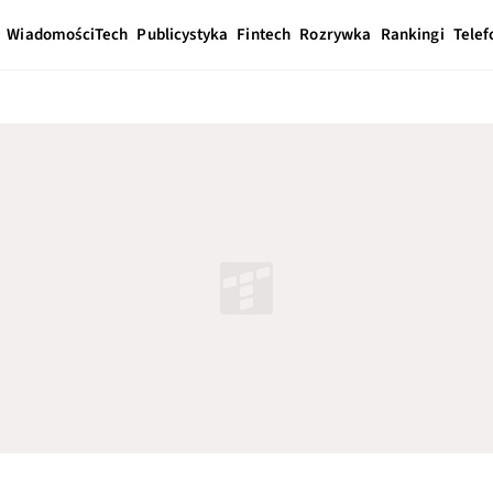
Wiadomości
Tech
Publicystyka
Fintech
Rozrywka
Rankingi
Telef