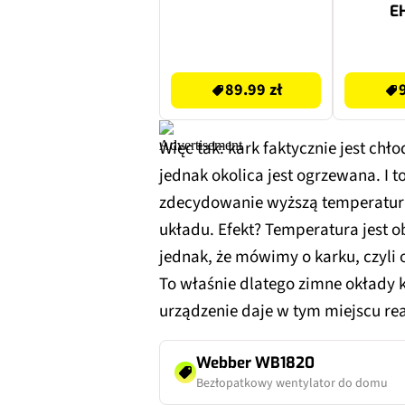
E
89.99 zł
99.99 zł
89.99 zł
Więc tak: kark faktycznie jest chł
jednak okolica jest ogrzewana. I t
zdecydowanie wyższą temperaturą
układu. Efekt? Temperatura jest o
jednak, że mówimy o karku, czyli
To właśnie dlatego zimne okłady kł
urządzenie daje w tym miejscu rea
Webber WB1820
Bezłopatkowy wentylator do domu