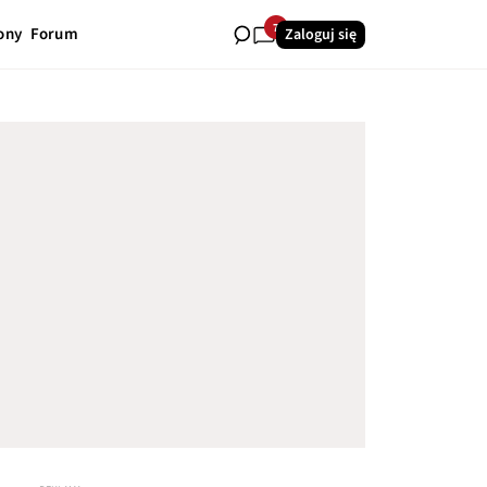
7
ony
Forum
Zaloguj się