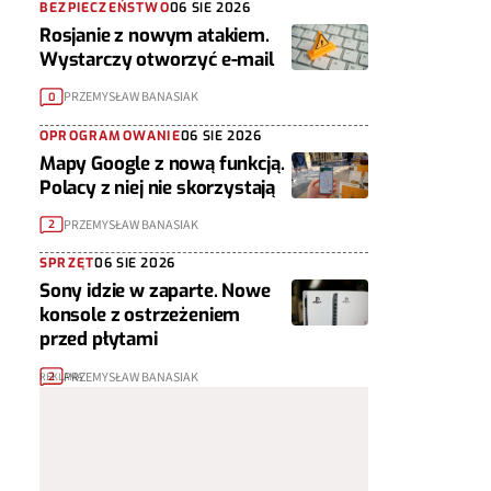
BEZPIECZEŃSTWO
06 SIE 2026
Rosjanie z nowym atakiem.
Wystarczy otworzyć e-mail
PRZEMYSŁAW BANASIAK
0
OPROGRAMOWANIE
06 SIE 2026
Mapy Google z nową funkcją.
Polacy z niej nie skorzystają
PRZEMYSŁAW BANASIAK
2
SPRZĘT
06 SIE 2026
Sony idzie w zaparte. Nowe
konsole z ostrzeżeniem
przed płytami
PRZEMYSŁAW BANASIAK
2