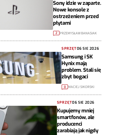
Sony idzie w zaparte.
Nowe konsole z
ostrzeżeniem przed
płytami
PRZEMYSŁAW BANASIAK
2
SPRZĘT
06 SIE 2026
Samsung i SK
Hynix mają
problem. Stali się
zbyt bogaci
MACIEJ SIKORSKI
0
SPRZĘT
06 SIE 2026
Kupujemy mniej
smartfonów, ale
producenci
zarabiają jak nigdy