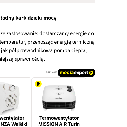
hłodny kark dzięki mocy
e zastosowanie: dostarczamy energię do
temperatur, przenosząc energię termiczną
 to jak półprzewodnikowa pompa ciepła,
niejszą sprawnością.
REKLAMA
wentylator
Termowentylator
NZA Waikiki
MISSION AIR Turin