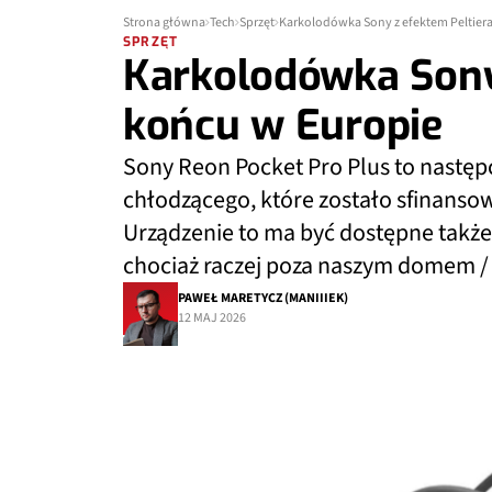
Strona główna
Tech
Sprzęt
Karkolodówka Sony z efektem Peltier
SPRZĘT
Karkolodówka Sony
końcu w Europie
Sony Reon Pocket Pro Plus to następ
chłodzącego, które zostało sfinanso
Urządzenie to ma być dostępne także 
chociaż raczej poza naszym domem /
PAWEŁ MARETYCZ (MANIIIEK)
12 MAJ 2026