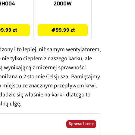
HH004
2000W
99.99 zł
99.99 zł
99.99 zł
odzony i to lepiej, niż samym wentylatorem,
o nie tylko ciepłem z naszego karku, ale
 wynikającą z mizernej sprawności
bniżana o 2 stopnie Celsjusza. Pamiętajmy
 o miejscu ze znacznym przepływem krwi.
adzie się właśnie na kark i dlatego to
lną ulgę.
Sprawdź cenę