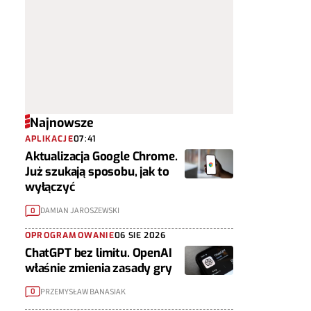
Najnowsze
APLIKACJE
07:41
Aktualizacja Google Chrome.
Już szukają sposobu, jak to
wyłączyć
DAMIAN JAROSZEWSKI
0
OPROGRAMOWANIE
06 SIE 2026
ChatGPT bez limitu. OpenAI
właśnie zmienia zasady gry
PRZEMYSŁAW BANASIAK
0