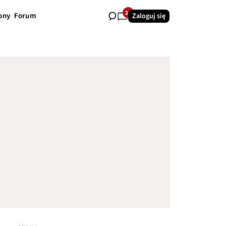
24
ony
Forum
Zaloguj się