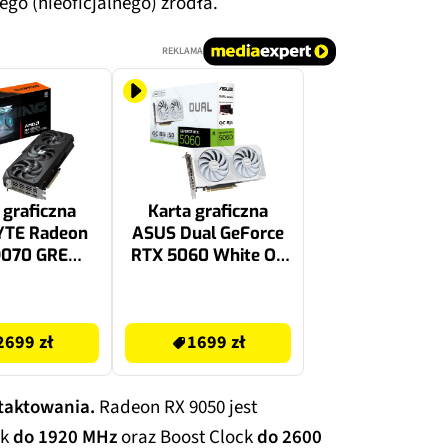
ego (nieoficjalnego) źródła.
REKLAMA
 graficzna
Karta graficzna
YTE Radeon
ASUS Dual GeForce
9070 GRE
RTX 5060 White OC
g OC 12GB
Edition 8GB DLSS 4.5
1699 zł
2699 zł
1699 zł
 taktowania.
Radeon RX 9050 jest
ck
do 1920 MHz
oraz Boost Clock
do 2600