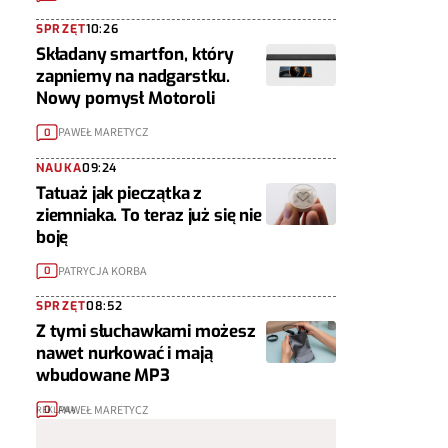
SPRZĘT
10:26
Składany smartfon, który
zapniemy na nadgarstku.
Nowy pomysł Motoroli
PAWEŁ MARETYCZ
0
NAUKA
09:24
Tatuaż jak pieczątka z
ziemniaka. To teraz już się nie
boję
PATRYCJA KORBA
0
SPRZĘT
08:52
Z tymi słuchawkami możesz
nawet nurkować i mają
wbudowane MP3
PAWEŁ MARETYCZ
0