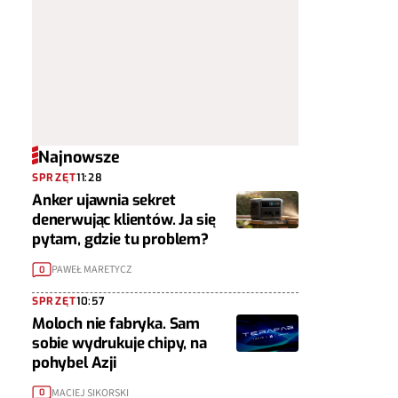
Najnowsze
SPRZĘT
11:28
Anker ujawnia sekret
denerwując klientów. Ja się
pytam, gdzie tu problem?
PAWEŁ MARETYCZ
0
SPRZĘT
10:57
Moloch nie fabryka. Sam
sobie wydrukuje chipy, na
pohybel Azji
MACIEJ SIKORSKI
0