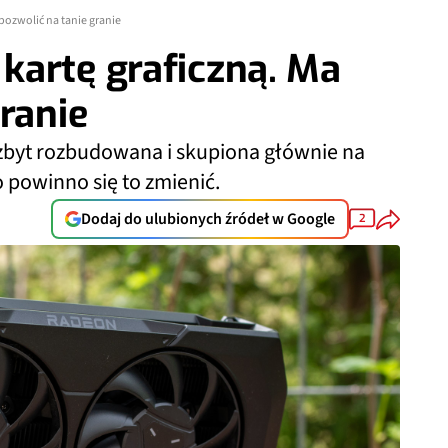
pozwolić na tanie granie
kartę graficzną. Ma
ranie
 zbyt rozbudowana i skupiona głównie na
powinno się to zmienić.
Dodaj do ulubionych źródeł w Google
2