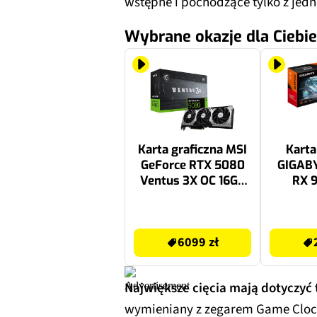
wstępne i pochodzące tylko z jedn
Wybrane okazje dla Ciebie
Karta graficzna MSI
Karta
GeForce RTX 5080
GIGAB
Ventus 3X OC 16GB
RX 
DLSS 4.5
Gamin
6099 zł
2699 zł
6099 zł
Największe cięcia mają dotyczyć
wymieniany z zegarem Game Clo