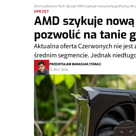
Strona główna
Tech
Sprzęt
AMD szykuje nową kartę graficzną. Ma 
SPRZĘT
AMD szykuje nową 
pozwolić na tanie g
Aktualna oferta Czerwonych nie jest
średnim segmencie. Jednak niedługo 
PRZEMYSŁAW BANASIAK (YOKAI)
11 MAJ 2026