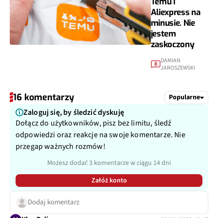
Temu i
Aliexpress na
minusie. Nie
jestem
zaskoczony
DAMIAN
8
JAROSZEWSKI
16 komentarzy
Popularne
Zaloguj się, by śledzić dyskuję
Dołącz do użytkowników, pisz bez limitu, śledź
odpowiedzi oraz reakcje na swoje komentarze. Nie
przegap ważnych rozmów!
Możesz dodać 3 komentarze w ciągu 14 dni
Załóż konto
Dodaj komentarz