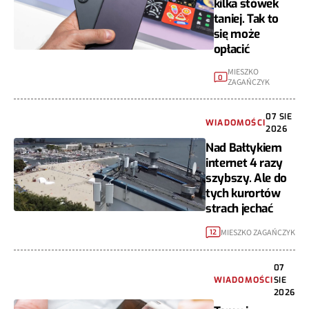
kilka stówek
taniej. Tak to
się może
opłacić
MIESZKO
0
ZAGAŃCZYK
07 SIE
WIADOMOŚCI
2026
Nad Bałtykiem
internet 4 razy
szybszy. Ale do
tych kurortów
strach jechać
MIESZKO ZAGAŃCZYK
12
07
WIADOMOŚCI
SIE
2026