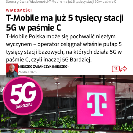
Strona główna
Wiadomości
T-Mobile ma już 5 tysięcy stacji 5G w paśmie C
WIADOMOŚCI
T-Mobile ma już 5 tysięcy stacji
5G w paśmie C
T-Mobile Polska może się pochwalić niezłym
wyczynem – operator osiągnął właśnie pułap 5
tysięcy stacji bazowych, na których działa 5G w
paśmie C, czyli inaczej 5G Bardziej.
MIESZKO ZAGAŃCZYK (MIESZKO)
16
26 MAJ 2026