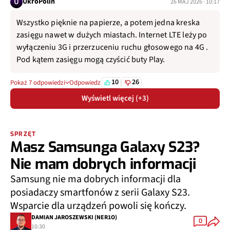
U
UkroPolin
26 MAJ 2026 · 10:17
Wszystko pięknie na papierze, a potem jedna kreska
zasięgu nawet w dużych miastach. Internet LTE leży po
wyłączeniu 3G i przerzuceniu ruchu głosowego na 4G .
Pod kątem zasięgu mogą czyścić buty Play.
10
26
Pokaż 7 odpowiedzi
Odpowiedz
Wyświetl więcej (+3)
SPRZĘT
Masz Samsunga Galaxy S23?
Nie mam dobrych informacji
Samsung nie ma dobrych informacji dla
posiadaczy smartfonów z serii Galaxy S23.
Wsparcie dla urządzeń powoli się kończy.
DAMIAN JAROSZEWSKI (NER1O)
0
10:30