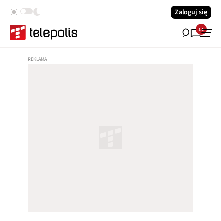
Zaloguj się
11