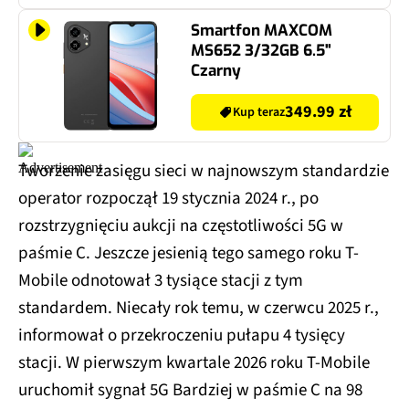
Smartfon MAXCOM
MS652 3/32GB 6.5"
Czarny
349.99 zł
Kup teraz
Tworzenie zasięgu sieci w najnowszym standardzie
operator rozpoczął 19 stycznia 2024 r., po
rozstrzygnięciu aukcji na częstotliwości 5G w
paśmie C. Jeszcze jesienią tego samego roku T-
Mobile odnotował 3 tysiące stacji z tym
standardem. Niecały rok temu, w czerwcu 2025 r.,
informował o przekroczeniu pułapu 4 tysięcy
stacji. W pierwszym kwartale 2026 roku T-Mobile
uruchomił sygnał 5G Bardziej w paśmie C na 98