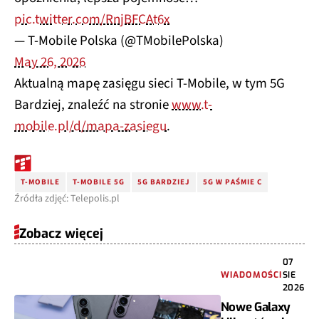
pic.twitter.com/RnjBFCAt6x
— T-Mobile Polska (@TMobilePolska)
May 26, 2026
Aktualną mapę zasięgu sieci T-Mobile, w tym 5G
Bardziej, znaleźć na stronie
www.t-
mobile.pl/d/mapa-zasiegu
.
T-MOBILE
T-MOBILE 5G
5G BARDZIEJ
5G W PAŚMIE C
Źródła zdjęć: Telepolis.pl
Zobacz więcej
07
WIADOMOŚCI
SIE
2026
Nowe Galaxy