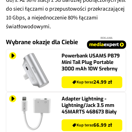
Gb/s. Aż 98% stacji z 5G Bardziej podłączonych jest
do sieci łączami o przepustowości przekraczającej
10 Gbps, a niejednoczenie 80% łączami
światłowodowymi.
REKLAMA
Wybrane okazje dla Ciebie
Powerbank USAMS PB79
Mini Tail Plug Portable
3000 mAh 10W Srebrny
24.99 zł
Kup teraz
Adapter Lightning -
Lightning/Jack 3.5 mm
4SMARTS 468673 Biały
66.99 zł
Kup teraz