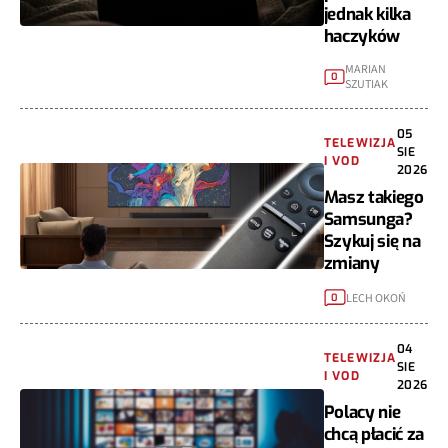
jednak kilka
haczyków
MARIAN
0
SZUTIAK
05
TELEWIZJA
SIE
I VOD
2026
Masz takiego
Samsunga?
Szykuj się na
zmiany
LECH OKOŃ
0
04
TELEWIZJA
SIE
I VOD
2026
Polacy nie
chcą płacić za