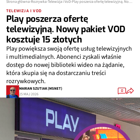
Strona główna
Rozrywka
Telewizja i VoD
Play poszerza ofertę telewizyjną. Nowy pakiet VOD kosztuje 15 złotych
TELEWIZJA I VOD
Play poszerza ofertę
telewizyjną. Nowy pakiet VOD
kosztuje 15 złotych
Play powiększa swoją ofertę usług telewizyjnych
i multimedialnych. Abonenci zyskali właśnie
dostęp do nowej biblioteki wideo na żądanie,
która skupia się na dostarczaniu treści
rozrywkowych.
MARIAN SZUTIAK (MSNET)
0
25 MAJ 2026