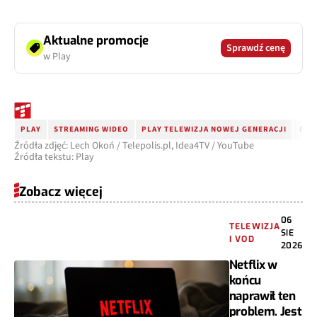
Aktualne promocje
Sprawdź cenę
w Play
PLAY
STREAMING WIDEO
PLAY TELEWIZJA NOWEJ GENERACJI
PLA
Źródła zdjęć: Lech Okoń / Telepolis.pl, Idea4TV / YouTube
Źródła tekstu: Play
Zobacz więcej
06
TELEWIZJA
SIE
I VOD
2026
Netflix w
końcu
naprawił ten
problem. Jest