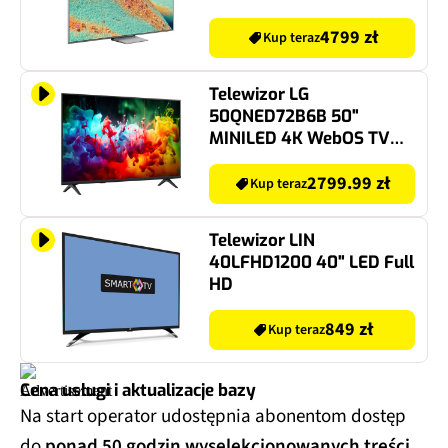
TV Dolby Atmos HDMI 2.1
4799 zł
Kup teraz
Telewizor LG
50QNED72B6B 50"
MINILED 4K WebOS TV
HDMI 2.1
2799.99 zł
Kup teraz
Telewizor LIN
40LFHD1200 40" LED Full
HD
849 zł
Kup teraz
Cena usługi i aktualizacje bazy
Na start operator udostępnia abonentom dostęp
do
ponad 50 godzin wyselekcjonowanych treści