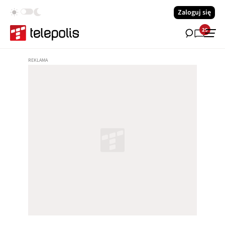
Zaloguj się
29