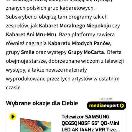
znanych polskich grup kabaretowych.
Subskrybenci obejrzą tam programy takich
zespołów, jak
Kabaret Moralnego Niepokoju
czy
Kabaret Ani Mru-Mru
. Baza platformy zawiera
również nagrania
Kabaretu Młodych Panów
,
grupy
Smile
oraz występy
Grupy MoCarta
. Oferta
obejmuje starsze, dobrze znane widzom z telewizji
występy, a także nowsze materiały
wyprodukowane przez tych artystów w ostatnim
czasie.
REKLAMA
Wybrane okazje dla Ciebie
Telewizor SAMSUNG
QE65QN85F 65" QD-Mini
LED 4K 144Hz VRR Tizen