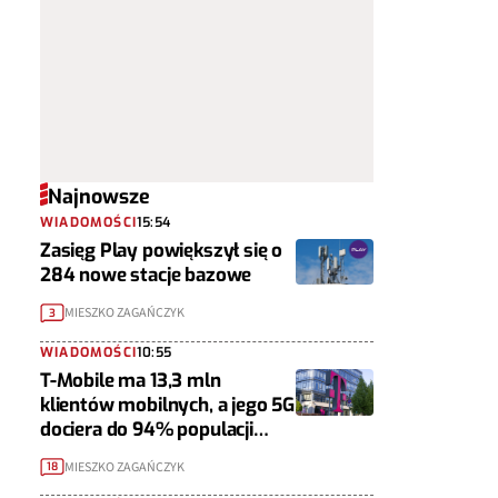
Najnowsze
WIADOMOŚCI
15:54
Zasięg Play powiększył się o
284 nowe stacje bazowe
MIESZKO ZAGAŃCZYK
3
WIADOMOŚCI
10:55
T-Mobile ma 13,3 mln
klientów mobilnych, a jego 5G
dociera do 94% populacji
Polski
MIESZKO ZAGAŃCZYK
18