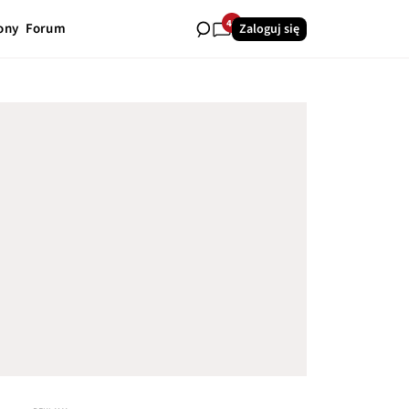
40
ony
Forum
Zaloguj się