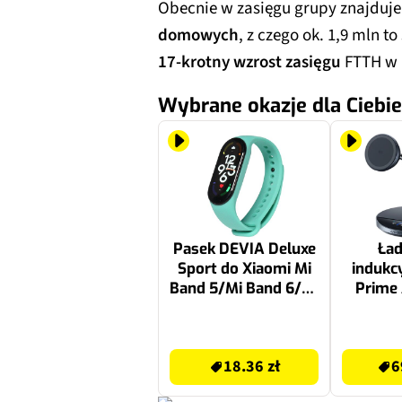
Obecnie w zasięgu grupy znajduje 
domowych
, z czego ok. 1,9 mln 
17-krotny wzrost zasięgu
FTTH w n
Wybrane okazje dla Ciebie
Pasek DEVIA Deluxe
Ła
Sport do Xiaomi Mi
indukc
Band 5/Mi Band 6/Mi
Prime
Band 7 Miętowy
25W C
M
18.36 zł
699.99 zł
18.36 zł
6