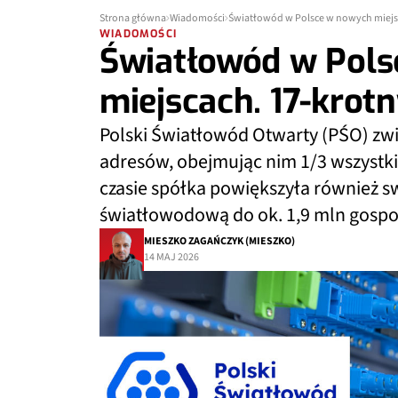
Strona główna
Wiadomości
Światłowód w Polsce w nowych miejsc
WIADOMOŚCI
Światłowód w Pol
miejscach. 17-krot
Polski Światłowód Otwarty (PŚO) zwięk
adresów, obejmując nim 1/3 wszyst
czasie spółka powiększyła również s
światłowodową do ok. 1,9 mln gos
MIESZKO ZAGAŃCZYK (MIESZKO)
14 MAJ 2026