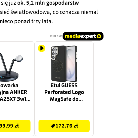
się już
ok. 5,2 mln gospodarstw
to sieć światłowodowa, co oznacza niemal
ieco ponad trzy lata.
REKLAMA
dowarka
Etui GUESS
yjna ANKER
Perforated Logo
 A25X7 3w1
MagSafe do
zarny Qi2
Samsung Galaxy S26
agGo
Ultra Czarny
172.76 zł
99.99 zł
172.76 zł