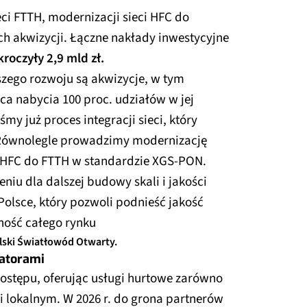
ci FTTH, modernizacji sieci HFC do
ch akwizycji. Łączne nakłady inwestycyjne
kroczyły 2,9 mld zł.
ego rozwoju są akwizycje, w tym
ca nabycia 100 proc. udziałów w jej
śmy już proces integracji sieci, który
. Równolegle prowadzimy modernizację
ii HFC do FTTH w standardzie XGS-PON.
eniu dla dalszej budowy skali i jakości
Polsce, który pozwoli podnieść jakość
ność całego rynku
olski Światłowód Otwarty.
atorami
ostępu, oferując usługi hurtowe zarówno
 lokalnym. W 2026 r. do grona partnerów