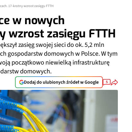
ach. 17-krotny wzrost zasięgu FTTH
sce w nowych
ny wzrost zasięgu FTTH
szył zasięg swojej sieci do ok. 5,2 mln
kich gospodarstw domowych w Polsce. W tym
woją początkowo niewielką infrastrukturę
podarstw domowych.
Dodaj do ulubionych źródeł w Google
5