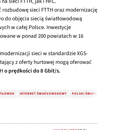
a sieci FTTH, jak i HFC.
ć rozbudowę sieci FTTH oraz modernizację
wo do objęcia siecią światłowodową
ch w całej Polsce. Inwestycje
lizowane w ponad 200 powiatach w 16
modernizacji sieci w standardzie XGS-
stający z oferty hurtowej mogą oferować
TH
o prędkości do 8 Gbit/s.
ATŁOWOD
INTERNET ŚWIATŁOWODOWY
POLSKI ŚWIATŁOWÓD OTWARTY