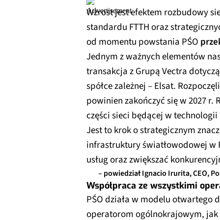
Wzrost jest efektem rozbudowy sie
standardu FTTH oraz strategiczny
od momentu powstania PŚO
prze
Jednym z ważnych elementów nasz
transakcja z Grupą Vectra dotyczą
spółce zależnej – Elsat. Rozpoczęli
powinien zakończyć się w 2027 r
części sieci będącej w technolog
Jest to krok o strategicznym znacz
infrastruktury światłowodowej w 
usług oraz zwiększać konkurencyj
– powiedział Ignacio Irurita, CEO, P
Współpraca ze wszystkimi oper
PŚO działa w modelu otwartego d
operatorom ogólnokrajowym, jak i