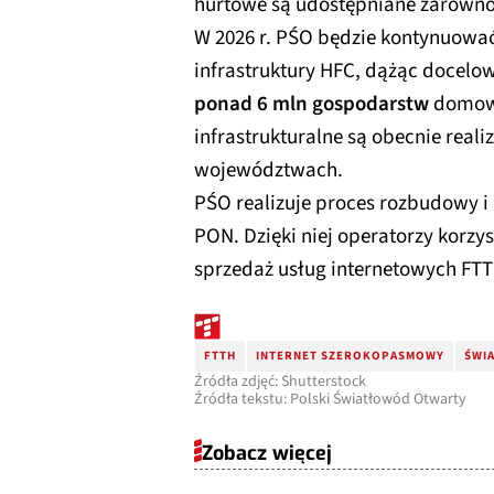
hurtowe są udostępniane zarówno n
W 2026 r. PŚO będzie kontynuowa
infrastruktury HFC, dążąc docelo
ponad 6 mln gospodarstw
domowy
infrastrukturalne są obecnie rea
województwach.
PŚO realizuje proces rozbudowy i 
PON. Dzięki niej operatorzy korzy
sprzedaż usług internetowych FT
FTTH
INTERNET SZEROKOPASMOWY
ŚWI
Źródła zdjęć: Shutterstock
Źródła tekstu: Polski Światłowód Otwarty
Zobacz więcej