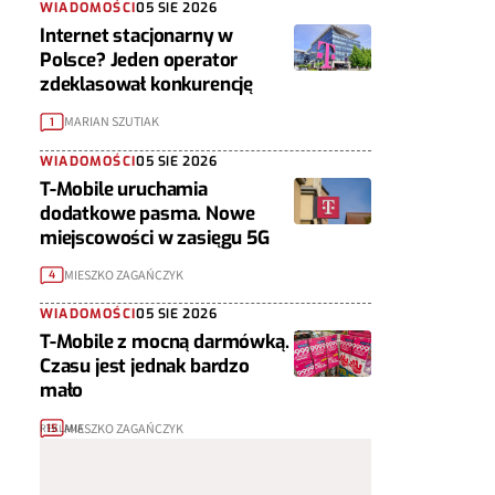
WIADOMOŚCI
05 SIE 2026
Internet stacjonarny w
Polsce? Jeden operator
zdeklasował konkurencję
MARIAN SZUTIAK
1
WIADOMOŚCI
05 SIE 2026
T-Mobile uruchamia
dodatkowe pasma. Nowe
miejscowości w zasięgu 5G
MIESZKO ZAGAŃCZYK
4
WIADOMOŚCI
05 SIE 2026
T-Mobile z mocną darmówką.
Czasu jest jednak bardzo
mało
MIESZKO ZAGAŃCZYK
15