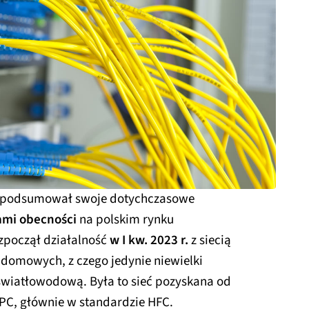
) podsumował swoje dotychczasowe
ami obecności
na polskim rynku
zpoczął działalność
w I kw. 2023 r.
z siecią
domowych, z czego jedynie niewielki
 światłowodową. Była to sieć pozyskana od
UPC, głównie w standardzie HFC.