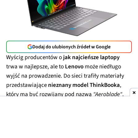
Dodaj do ulubionych źródeł w Google
Wyścig producentów o
jak najcieńsze laptopy
trwa w najlepsze, ale to
Lenovo
może niedługo
wyjść na prowadzenie. Do sieci trafiły materiały
przedstawiające
nieznany model ThinkBooka
,
który ma być rozwijany pod nazwą
"Aeroblade"
.
Jego obudowa wygląda
wręcz absurdalnie
smukło.