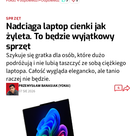
5
1
Pokaż 4 odpowiedzi
Odpowiedz
SPRZĘT
Nadciąga laptop cienki jak
żyleta. To będzie wyjątkowy
sprzęt
Szykuje się gratka dla osób, które dużo
podróżują i nie lubią taszczyć ze sobą ciężkiego
laptopa. Całość wygląda elegancko, ale tanio
raczej nie będzie.
PRZEMYSŁAW BANASIAK (YOKAI)
4
07 SIE 2026