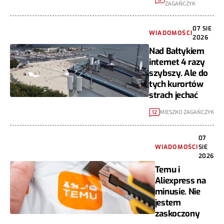
ZAGAŃCZYK
07 SIE
WIADOMOŚCI
2026
Nad Bałtykiem
internet 4 razy
szybszy. Ale do
tych kurortów
strach jechać
MIESZKO ZAGAŃCZYK
12
07
WIADOMOŚCI
SIE
2026
Temu i
Aliexpress na
minusie. Nie
jestem
zaskoczony