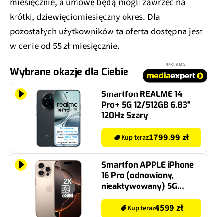
miesięcznie, a umowę będą mogli zawrzeć na
krótki, dziewięciomiesięczny okres. Dla
pozostałych użytkowników ta oferta dostępna jest
w cenie od 55 zł miesięcznie.
REKLAMA
Wybrane okazje dla Ciebie
Smartfon REALME 14
Pro+ 5G 12/512GB 6.83"
120Hz Szary
1799.99 zł
Kup teraz
Smartfon APPLE iPhone
16 Pro (odnowiony,
nieaktywowany) 5G
256GB 6.3" 120Hz Tytan
pustynny (CPO) 2x eSIM
4599 zł
Kup teraz