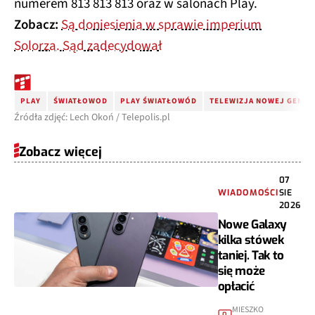
numerem 813 813 813 oraz w salonach Play.
Zobacz:
Są doniesienia w sprawie imperium
Solorza. Sąd zadecydował
PLAY
ŚWIATŁOWOD
PLAY ŚWIATŁOWÓD
TELEWIZJA NOWEJ GENER
Źródła zdjęć: Lech Okoń / Telepolis.pl
Zobacz więcej
07
WIADOMOŚCI
SIE
2026
Nowe Galaxy
kilka stówek
taniej. Tak to
się może
opłacić
MIESZKO
0