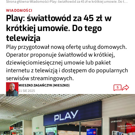
Strona główna
Wiadomości
Play: światłowód za 45 zł w krótkiej umowie. Do tego telewizja
WIADOMOŚCI
Play: światłowód za 45 zł w
krótkiej umowie. Do tego
telewizja
Play przygotował nową ofertę usług domowych.
Operator proponuje światłowód w krótkiej,
dziewięciomiesięcznej umowie lub pakiet
internetu z telewizją i dostępem do popularnych
serwisów streamingowych.
MIESZKO ZAGAŃCZYK (MIESZKO)
5
21 SIE 2025