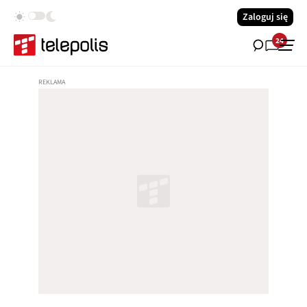
Zaloguj się
24