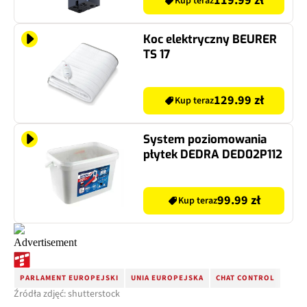
119.99 zł
Kup teraz
Koc elektryczny BEURER
TS 17
129.99 zł
Kup teraz
System poziomowania
płytek DEDRA DED02P112
99.99 zł
Kup teraz
PARLAMENT EUROPEJSKI
UNIA EUROPEJSKA
CHAT CONTROL
Źródła zdjęć: shutterstock