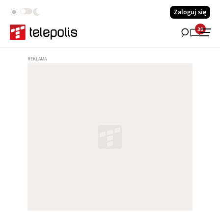
Zaloguj się
38