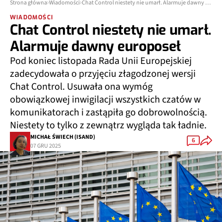
Strona główna
Wiadomości
Chat Control niestety nie umarł. Alarmuje dawny europoseł
WIADOMOŚCI
Chat Control niestety nie umarł.
Alarmuje dawny europoseł
Pod koniec listopada Rada Unii Europejskiej
zadecydowała o przyjęciu złagodzonej wersji
Chat Control. Usuwała ona wymóg
obowiązkowej inwigilacji wszystkich czatów w
komunikatorach i zastąpiła go dobrowolnością.
Niestety to tylko z zewnątrz wygląda tak ładnie.
MICHAŁ ŚWIECH (ISAND)
6
07 GRU 2025