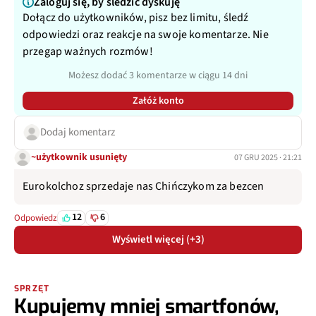
Zaloguj się, by śledzić dyskuję
Dołącz do użytkowników, pisz bez limitu, śledź
odpowiedzi oraz reakcje na swoje komentarze. Nie
przegap ważnych rozmów!
Możesz dodać 3 komentarze w ciągu 14 dni
Załóż konto
Dodaj komentarz
~użytkownik usunięty
07 GRU 2025 · 21:21
Eurokolchoz sprzedaje nas Chińczykom za bezcen
12
6
Odpowiedz
Wyświetl więcej (+3)
SPRZĘT
Kupujemy mniej smartfonów,