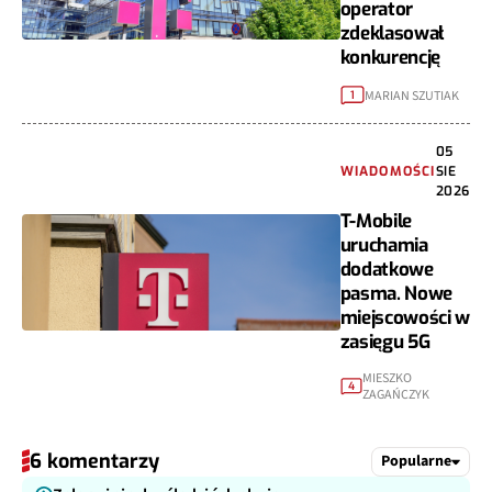
operator
zdeklasował
konkurencję
MARIAN SZUTIAK
1
05
WIADOMOŚCI
SIE
2026
T-Mobile
uruchamia
dodatkowe
pasma. Nowe
miejscowości w
zasięgu 5G
MIESZKO
4
ZAGAŃCZYK
6 komentarzy
Popularne