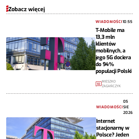
Zobacz więcej
WIADOMOŚCI
10:55
T-Mobile ma
13,3 mln
klientów
mobilnych, a
jego 5G dociera
do 94%
populacji Polski
MIESZKO
10
ZAGAŃCZYK
05
WIADOMOŚCI
SIE
2026
Internet
stacjonarny w
Polsce? Jeden