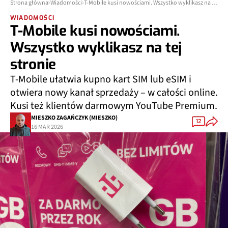
Strona główna
Wiadomości
T-Mobile kusi nowościami. Wszystko wyklikasz na tej stronie
WIADOMOŚCI
T-Mobile kusi nowościami.
Wszystko wyklikasz na tej
stronie
T-Mobile ułatwia kupno kart SIM lub eSIM i
otwiera nowy kanał sprzedaży – w całości online.
Kusi też klientów darmowym YouTube Premium.
MIESZKO ZAGAŃCZYK (MIESZKO)
12
16 MAR 2026