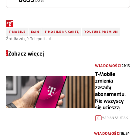
,00 zł
T-MOBILE
ESIM
T-MOBILE NA KARTĘ
YOUTUBE PREMIUM
Źródła zdjęć: Telepolis.pl
Zobacz więcej
WIADOMOŚCI
21:15
T-Mobile
zmienia
zasady
abonamentu.
Nie wszyscy
się ucieszą
MARIAN SZUTIAK
0
WIADOMOŚCI
15:54