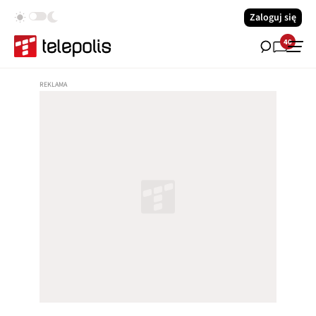
Zaloguj się
40