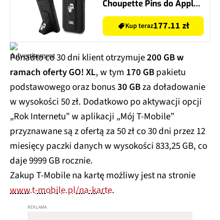
Choupette Pins do Apple
iPhone 13/14/15 Czarny
177.11 zł
Kup teraz
Ponadto co 30 dni klient otrzymuje
200 GB w
ramach oferty GO! XL
, w tym
170 GB
pakietu
podstawowego oraz bonus
30 GB
za doładowanie
w wysokości 50 zł. Dodatkowo po aktywacji opcji
„Rok Internetu” w aplikacji „Mój T-Mobile”
przyznawane są z ofertą za 50 zł co 30 dni przez 12
miesięcy paczki danych w wysokości 833,25 GB, co
daje 9999 GB rocznie.
Zakup T-Mobile na kartę możliwy jest na stronie
www.t-mobile.pl/na-karte
.