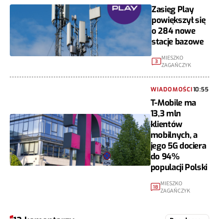
Zasięg Play
powiększył się
o 284 nowe
stacje bazowe
MIESZKO
3
ZAGAŃCZYK
WIADOMOŚCI
10:55
T-Mobile ma
13,3 mln
klientów
mobilnych, a
jego 5G dociera
do 94%
populacji Polski
MIESZKO
18
ZAGAŃCZYK