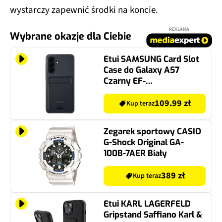
wystarczy zapewnić środki na koncie.
REKLAMA
Wybrane okazje dla Ciebie
Etui SAMSUNG Card Slot
Case do Galaxy A57
Czarny EF-
OA576TBEGWW
109.99 zł
Kup teraz
Zegarek sportowy CASIO
G-Shock Original GA-
100B-7AER Biały
389 zł
Kup teraz
Etui KARL LAGERFELD
Gripstand Saffiano Karl &