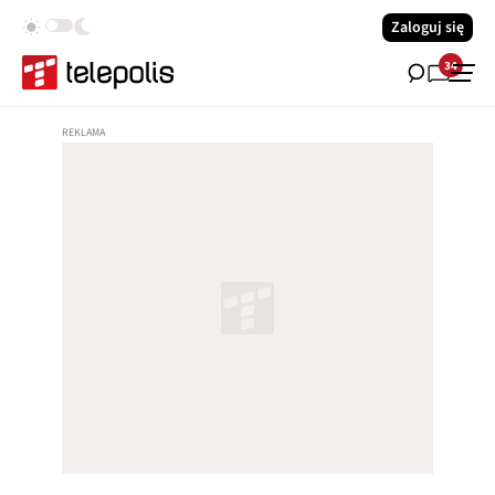
Zaloguj się
34