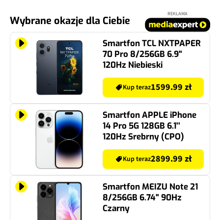
REKLAMA
Wybrane okazje dla Ciebie
Smartfon TCL NXTPAPER
70 Pro 8/256GB 6.9"
120Hz Niebieski
1599.99 zł
Kup teraz
Smartfon APPLE iPhone
14 Pro 5G 128GB 6.1''
120Hz Srebrny (CPO)
2899.99 zł
Kup teraz
Smartfon MEIZU Note 21
8/256GB 6.74" 90Hz
Czarny