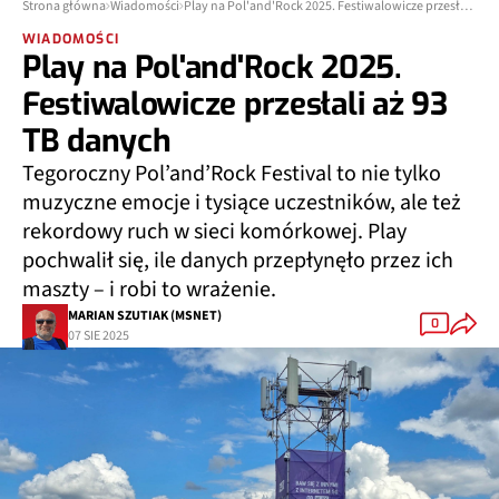
Strona główna
Wiadomości
Play na Pol'and'Rock 2025. Festiwalowicze przesłali aż 93 TB danych
WIADOMOŚCI
Play na Pol'and'Rock 2025.
Festiwalowicze przesłali aż 93
TB danych
Tegoroczny Pol’and’Rock Festival to nie tylko
muzyczne emocje i tysiące uczestników, ale też
rekordowy ruch w sieci komórkowej. Play
pochwalił się, ile danych przepłynęło przez ich
maszty – i robi to wrażenie.
MARIAN SZUTIAK (MSNET)
0
07 SIE 2025