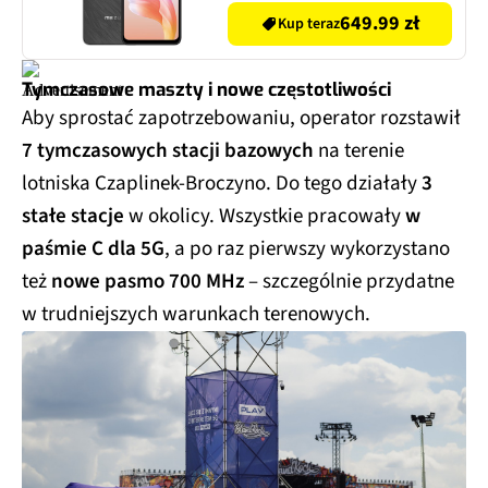
649.99 zł
Kup teraz
Tymczasowe maszty i nowe częstotliwości
Aby sprostać zapotrzebowaniu, operator rozstawił
7 tymczasowych stacji bazowych
na terenie
lotniska Czaplinek-Broczyno. Do tego działały
3
stałe stacje
w okolicy. Wszystkie pracowały
w
paśmie C dla 5G
, a po raz pierwszy wykorzystano
też
nowe pasmo 700 MHz
– szczególnie przydatne
w trudniejszych warunkach terenowych.