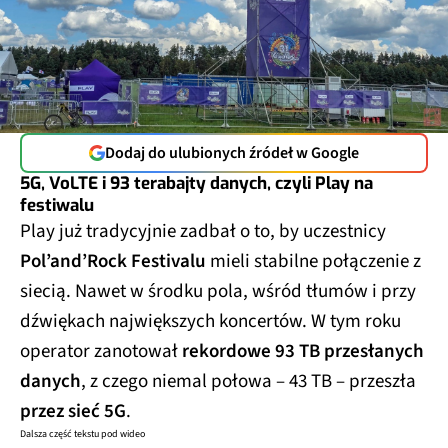
Dodaj do ulubionych źródeł w Google
5G, VoLTE i 93 terabajty danych, czyli Play na
festiwalu
Play już tradycyjnie zadbał o to, by uczestnicy
Pol’and’Rock Festivalu
mieli stabilne połączenie z
siecią. Nawet w środku pola, wśród tłumów i przy
dźwiękach największych koncertów. W tym roku
operator zanotował
rekordowe 93 TB przesłanych
danych
, z czego niemal połowa – 43 TB – przeszła
przez sieć 5G
.
Dalsza część tekstu pod wideo