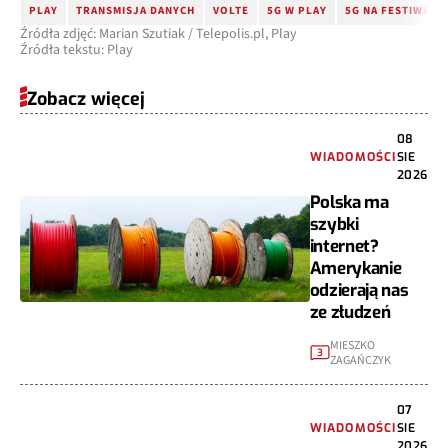
PLAY
TRANSMISJA DANYCH
VOLTE
5G W PLAY
5G NA FESTIWALU
Źródła zdjęć: Marian Szutiak / Telepolis.pl, Play
Źródła tekstu: Play
Zobacz więcej
08
WIADOMOŚCI
SIE
2026
Polska ma
szybki
internet?
Amerykanie
odzierają nas
ze złudzeń
MIESZKO
3
ZAGAŃCZYK
07
WIADOMOŚCI
SIE
2026