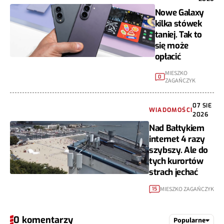
Nowe Galaxy
kilka stówek
taniej. Tak to
się może
opłacić
MIESZKO
0
ZAGAŃCZYK
07 SIE
WIADOMOŚCI
2026
Nad Bałtykiem
internet 4 razy
szybszy. Ale do
tych kurortów
strach jechać
MIESZKO ZAGAŃCZYK
15
0 komentarzy
Popularne