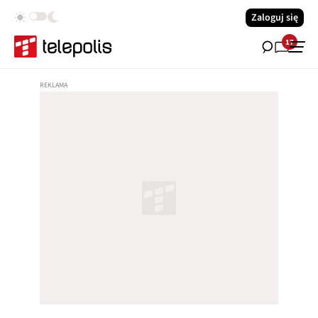
Zaloguj się
17