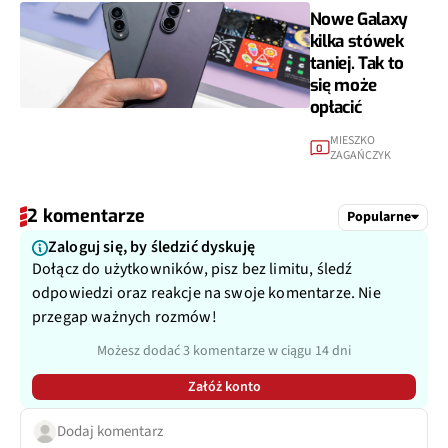
Nowe Galaxy
kilka stówek
taniej. Tak to
się może
opłacić
MIESZKO
0
ZAGAŃCZYK
2 komentarze
Popularne
Zaloguj się, by śledzić dyskuję
Dołącz do użytkowników, pisz bez limitu, śledź
odpowiedzi oraz reakcje na swoje komentarze. Nie
przegap ważnych rozmów!
Możesz dodać 3 komentarze w ciągu 14 dni
Załóż konto
Dodaj komentarz