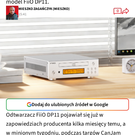
model FiiO DP11.
MIESZKO ZAGAŃCZYK (MIESZKO)
0
15:41
Dodaj do ulubionych źródeł w Google
Odtwarzacz FiiO DP11 pojawiał się już w
zapowiedziach producenta kilka miesięcy temu, a
w minionym tygodniu, podczas targów CanJam