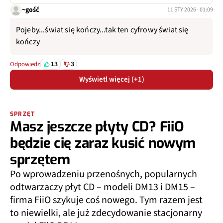
~gość
11 STY 2026 · 01:09
Pojeby...świat się kończy...tak ten cyfrowy świat się
kończy
13
3
Odpowiedz
Wyświetl więcej (+1)
SPRZĘT
Masz jeszcze płyty CD? FiiO
będzie cię zaraz kusić nowym
sprzętem
Po wprowadzeniu przenośnych, popularnych
odtwarzaczy płyt CD – modeli DM13 i DM15 –
firma FiiO szykuje coś nowego. Tym razem jest
to niewielki, ale już zdecydowanie stacjonarny