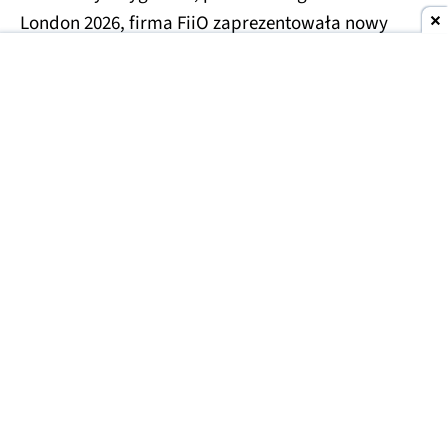
London 2026, firma FiiO zaprezentowała nowy
model już jako gotowy produkt.
Premiera urządzenia była pierwotnie planowana