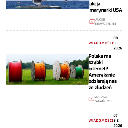
akcja
marynarki USA
JAKUB
0
KRAWCZYŃSKI
08
WIADOMOŚCI
SIE
2026
Polska ma
szybki
internet?
Amerykanie
odzierają nas
ze złudzeń
MIESZKO
8
ZAGAŃCZYK
07
WIADOMOŚCI
SIE
2026