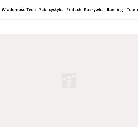
Wiadomości
Tech
Publicystyka
Fintech
Rozrywka
Rankingi
Telef