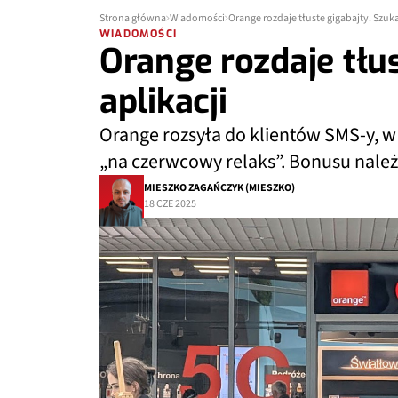
Strona główna
Wiadomości
Orange rozdaje tłuste gigabajty. Szuka
WIADOMOŚCI
Orange rozdaje tłus
aplikacji
Orange rozsyła do klientów SMS-y, w
„na czerwcowy relaks”. Bonusu należy
MIESZKO ZAGAŃCZYK (MIESZKO)
18 CZE 2025