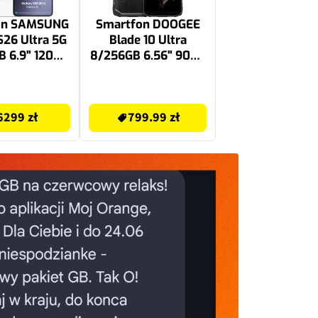
on SAMSUNG
Smartfon DOOGEE
S26 Ultra 5G
Blade 10 Ultra
B 6.9" 120Hz
8/256GB 6.56" 90Hz
y SM-S948
Czarny
799.99 zł
6299 zł
799.99 zł