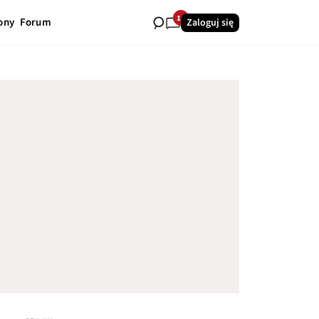
19
ony
Forum
Zaloguj się