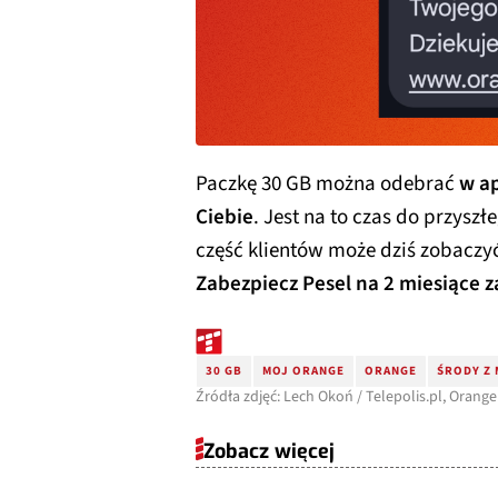
Paczkę 30 GB można odebrać
w ap
Ciebie
. Jest na to czas do przyszł
część klientów może dziś zobaczyć
Zabezpiecz Pesel na 2 miesiące za
30 GB
MOJ ORANGE
ORANGE
ŚRODY Z
Źródła zdjęć: Lech Okoń / Telepolis.pl, Orange
Zobacz więcej