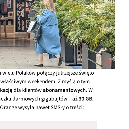
a wielu Polaków połączy jutrzejsze święto
 i właściwym weekendem. Z myślą o tym
okazją
dla klientów
abonamentowych
. W
 paczka darmowych gigabajtów –
aż 30 GB
.
, Orange wysyła nawet SMS-y o treści: