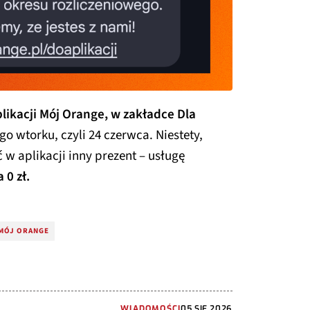
likacji Mój Orange, w zakładce Dla
ego wtorku, czyli 24 czerwca. Niestety,
 w aplikacji inny prezent – usługę
 0 zł.
 MÓJ ORANGE
WIADOMOŚCI
05 SIE 2026