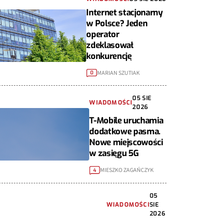
Internet stacjonarny
w Polsce? Jeden
operator
zdeklasował
konkurencję
MARIAN SZUTIAK
0
05 SIE
WIADOMOŚCI
2026
T-Mobile uruchamia
dodatkowe pasma.
Nowe miejscowości
w zasięgu 5G
MIESZKO ZAGAŃCZYK
4
05
WIADOMOŚCI
SIE
2026