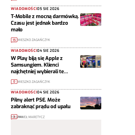
WIADOMOŚCI
05 SIE 2026
T-Mobile z mocną darmówką.
Czasu jest jednak bardzo
mało
MIESZKO ZAGAŃCZYK
15
WIADOMOŚCI
04 SIE 2026
W Play biją się Apple z
Samsungiem. Klienci
najchętniej wybierali te
telefony
MIESZKO ZAGAŃCZYK
0
WIADOMOŚCI
04 SIE 2026
Pilny alert PSE. Może
zabraknąć prądu od upału
PAWEŁ MARETYCZ
3