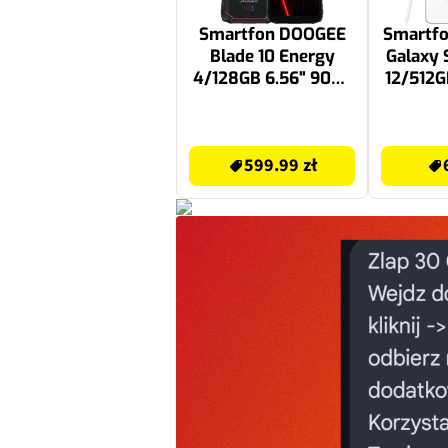
Smartfon DOOGEE
Smartf
Blade 10 Energy
Galaxy 
4/128GB 6.56" 90Hz
12/512G
Niebiesko-czerwony
Biał
599.99 zł
6299 zł
599.99 zł