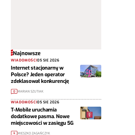
Najnowsze
WIADOMOŚCI
05 SIE 2026
Internet stacjonarny w
Polsce? Jeden operator
zdeklasował konkurencję
MARIAN SZUTIAK
0
WIADOMOŚCI
05 SIE 2026
T-Mobile uruchamia
dodatkowe pasma. Nowe
miejscowości w zasięgu 5G
MIESZKO ZAGAŃCZYK
4