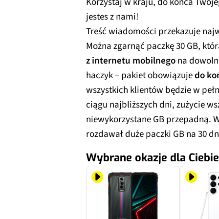
Korzystaj w kraju, do konca Twoje
jestes z nami!
Treść wiadomości przekazuje najwa
Można zgarnąć paczkę 30 GB, któ
z internetu mobilnego
na dowolne 
haczyk – pakiet obowiązuje
do ko
wszystkich klientów będzie w pełn
ciągu najbliższych dni, zużycie w
niewykorzystane GB przepadną. 
rozdawał duże paczki GB na 30 dni
Wybrane okazje dla Ciebie