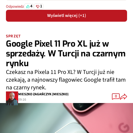
4
1
Odpowiedz
Wyświetl więcej (+1)
SPRZĘT
Google Pixel 11 Pro XL już w
sprzedaży. W Turcji na czarnym
rynku
Czekasz na Pixela 11 Pro XL? W Turcji już nie
czekają, a najnowszy flagowiec Google trafił tam
na czarny rynek.
MIESZKO ZAGAŃCZYK (MIESZKO)
0
09:16