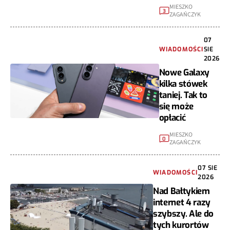
MIESZKO
3
ZAGAŃCZYK
07
WIADOMOŚCI
SIE
2026
Nowe Galaxy
kilka stówek
taniej. Tak to
się może
opłacić
MIESZKO
0
ZAGAŃCZYK
07 SIE
WIADOMOŚCI
2026
Nad Bałtykiem
internet 4 razy
szybszy. Ale do
tych kurortów