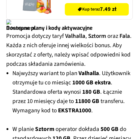
Odchudzanie Truskawka i
mango (20 sztuk)
7.49 zł
Kup teraz
Dostępne plany i kody aktywacyjne
Promocja dotyczy taryf
Valhalla
,
Sztorm
oraz
Fala
.
Każda z nich oferuje innej wielkości bonus. Aby
skorzystać z oferty, należy wpisać odpowiedni kod
podczas składania zamówienia.
Najwyższy wariant to plan
Valhalla
. Użytkownik
otrzymuje tu co miesiąc
1000 GB ekstra
.
Standardowa oferta wynosi
180 GB
. Łącznie
przez 10 miesięcy daje to
11800 GB
transferu.
Wymagany kod to
EKSTRA1000
.
W planie
Sztorm
operator dokłada
500 GB
do
standardowych
120 GB
. Przez dziesięć miesiący