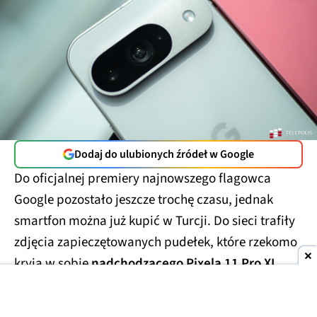
Dodaj do ulubionych źródeł w Google
Do oficjalnej premiery najnowszego flagowca
Google pozostało jeszcze trochę czasu, jednak
smartfon można już kupić w Turcji. Do sieci trafiły
zdjęcia zapieczętowanych pudełek, które rzekomo
kryją w sobie
nadchodzącego Pixela 11 Pro XL
.
Smartfony miały trafić w ręce handlarzy z szarej
strefy, którzy wycenili te przedpremierowe rarytasy