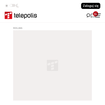
Zaloguj się
11