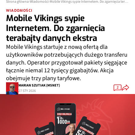
Strona główna
Wiadomości
Mobile Vikings sypie Internetem. Do zgarnięcia terabajty danych ekstra
WIADOMOŚCI
Mobile Vikings sypie
Internetem. Do zgarnięcia
terabajty danych ekstra
Mobile Vikings startuje z nową ofertą dla
użytkowników potrzebujących dużego transferu
danych. Operator przygotował pakiety sięgające
łącznie niemal 12 tysięcy gigabajtów. Akcja
obejmuje trzy plany taryfowe.
MARIAN SZUTIAK (MSNET)
2
27 STY 2026