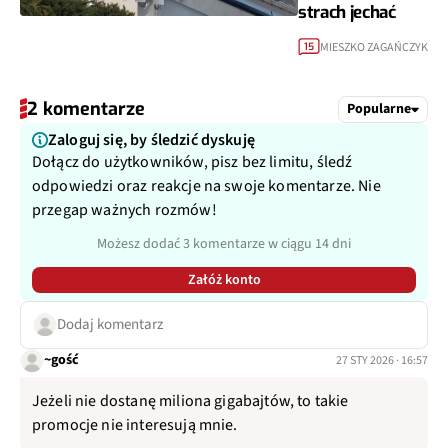
strach jechać
MIESZKO ZAGAŃCZYK
15
2 komentarze
Popularne
Zaloguj się, by śledzić dyskuję
Dołącz do użytkowników, pisz bez limitu, śledź
odpowiedzi oraz reakcje na swoje komentarze. Nie
przegap ważnych rozmów!
Możesz dodać 3 komentarze w ciągu 14 dni
Załóż konto
Dodaj komentarz
~gość
27 STY 2026 · 16:57
Jeżeli nie dostanę miliona gigabajtów, to takie
promocje nie interesują mnie.