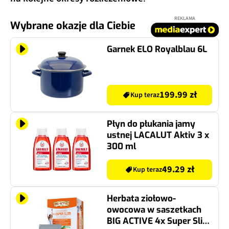
REKLAMA
Wybrane okazje dla Ciebie
Garnek ELO Royalblau 6L
199.99 zł
Kup teraz
Płyn do płukania jamy
ustnej LACALUT Aktiv 3 x
300 ml
49.29 zł
Kup teraz
Herbata ziołowo-
owocowa w saszetkach
BIG ACTIVE 4x Super Slim