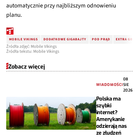
automatycznie przy najbliższym odnowieniu
planu.
MOBILE VIKINGS
DODATKOWE GIGABAJTY
POD PRĄD
EXTRA GB W 
Źródła zdjęć: Mobile Vikings
Źródła tekstu: Mobile Vikings
Zobacz więcej
08
WIADOMOŚCI
SIE
2026
Polska ma
szybki
internet?
Amerykanie
odzierają nas
ze złudzeń