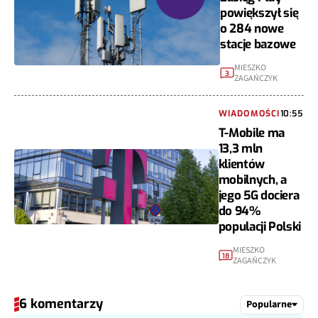
powiększył się
o 284 nowe
stacje bazowe
MIESZKO
3
ZAGAŃCZYK
WIADOMOŚCI
10:55
T-Mobile ma
13,3 mln
klientów
mobilnych, a
jego 5G dociera
do 94%
populacji Polski
MIESZKO
18
ZAGAŃCZYK
6 komentarzy
Popularne