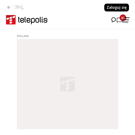
Zaloguj się
35