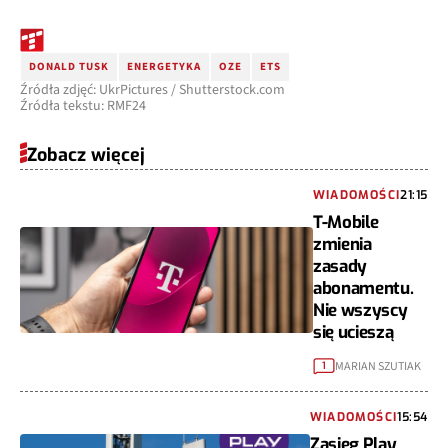
DONALD TUSK
ENERGETYKA
OZE
ETS
Źródła zdjęć: UkrPictures / Shutterstock.com
Źródła tekstu: RMF24
Zobacz więcej
WIADOMOŚCI
21:15
T-Mobile
zmienia
zasady
abonamentu.
Nie wszyscy
się ucieszą
MARIAN SZUTIAK
1
WIADOMOŚCI
15:54
Zasięg Play