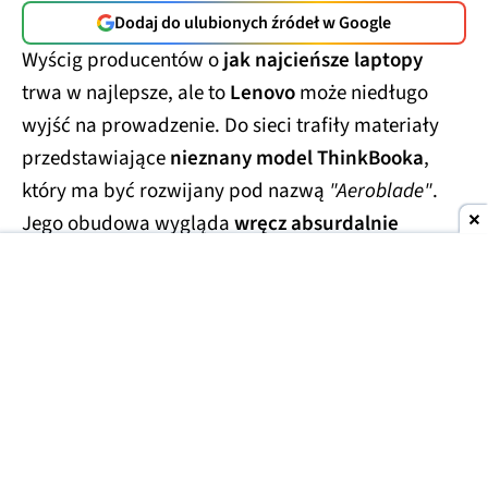
Dodaj do ulubionych źródeł w Google
Wyścig producentów o
jak najcieńsze laptopy
trwa w najlepsze, ale to
Lenovo
może niedługo
wyjść na prowadzenie. Do sieci trafiły materiały
przedstawiające
nieznany model ThinkBooka
,
który ma być rozwijany pod nazwą
"Aeroblade"
.
Jego obudowa wygląda
wręcz absurdalnie
smukło.