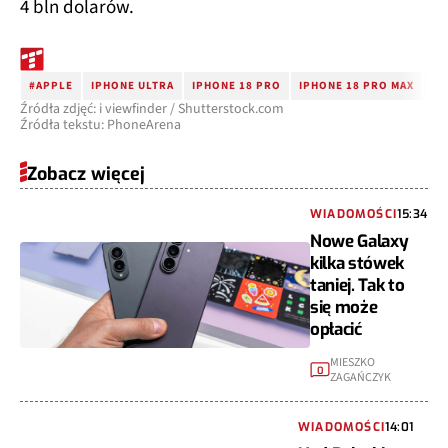
4 bln dolarów.
#APPLE
IPHONE ULTRA
IPHONE 18 PRO
IPHONE 18 PRO MAX
IP
Źródła zdjęć: i viewfinder / Shutterstock.com
Źródła tekstu: PhoneArena
Zobacz więcej
WIADOMOŚCI
15:34
Nowe Galaxy
kilka stówek
taniej. Tak to
się może
opłacić
MIESZKO
0
ZAGAŃCZYK
WIADOMOŚCI
14:01