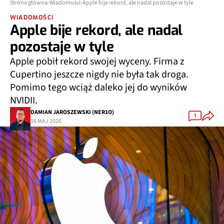
Strona główna
Wiadomości
Apple bije rekord, ale nadal pozostaje w tyle
WIADOMOŚCI
Apple bije rekord, ale nadal
pozostaje w tyle
Apple pobił rekord swojej wyceny. Firma z
Cupertino jeszcze nigdy nie była tak droga.
Pomimo tego wciąż daleko jej do wyników
NVIDII.
DAMIAN JAROSZEWSKI (NER1O)
1
16 MAJ 2026