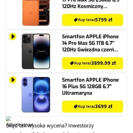
120Hz Kosmiczny
pomarańcz
5799 zł
Kup teraz
Smartfon APPLE iPhone
14 Pro Max 5G 1TB 6.7''
120Hz Gwiezdna czerń
(CPO)
3899.99 zł
Kup teraz
Smartfon APPLE iPhone
16 Plus 5G 128GB 6.7"
Ultramaryna
3699 zł
Kup teraz
Skąd tak wysoka wycena? Inwestorzy