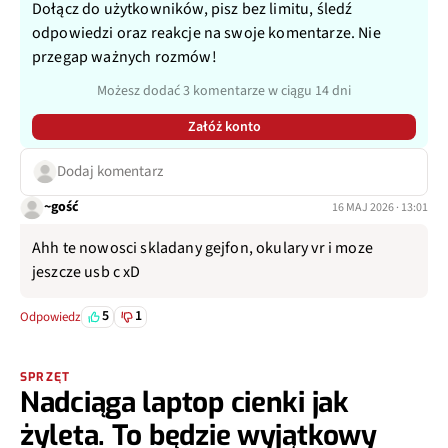
Dołącz do użytkowników, pisz bez limitu, śledź
odpowiedzi oraz reakcje na swoje komentarze. Nie
przegap ważnych rozmów!
Możesz dodać 3 komentarze w ciągu 14 dni
Załóż konto
Dodaj komentarz
~gość
16 MAJ 2026 · 13:01
Ahh te nowosci skladany gejfon, okulary vr i moze
jeszcze usb c xD
5
1
Odpowiedz
SPRZĘT
Nadciąga laptop cienki jak
żyleta. To będzie wyjątkowy