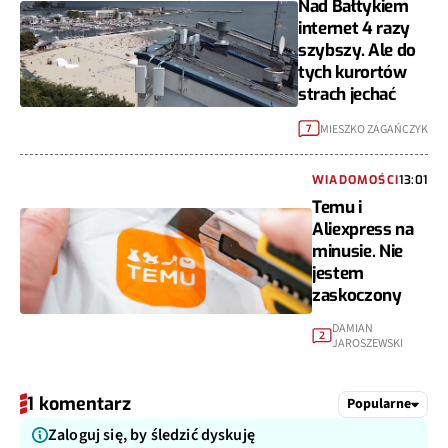
Nad Bałtykiem
internet 4 razy
szybszy. Ale do
tych kurortów
strach jechać
MIESZKO ZAGAŃCZYK
7
WIADOMOŚCI
13:01
Temu i
Aliexpress na
minusie. Nie
jestem
zaskoczony
DAMIAN
2
JAROSZEWSKI
1 komentarz
Popularne
Zaloguj się, by śledzić dyskuję