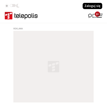
Zaloguj się
33