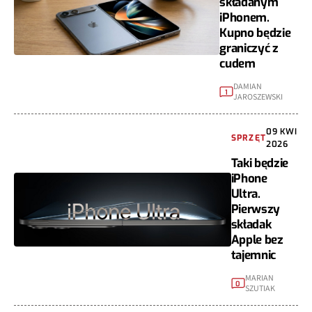
składanym
iPhonem.
Kupno będzie
graniczyć z
cudem
DAMIAN
1
JAROSZEWSKI
09 KWI
SPRZĘT
2026
Taki będzie
iPhone
Ultra.
Pierwszy
składak
Apple bez
tajemnic
MARIAN
0
SZUTIAK