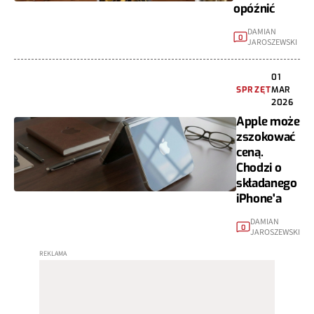
opóźnić
DAMIAN
0
JAROSZEWSKI
01
SPRZĘT
MAR
2026
Apple może
zszokować
ceną.
Chodzi o
składanego
iPhone'a
DAMIAN
0
JAROSZEWSKI