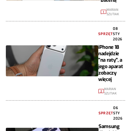
Baterią
MARIAN
1
SZUTIAK
08
SPRZĘT
STY
2026
iPhone 18
nadejdzie
"na raty", a
jego aparat
zobaczy
więcej
MARIAN
2
SZUTIAK
06
SPRZĘT
STY
2026
Samsung