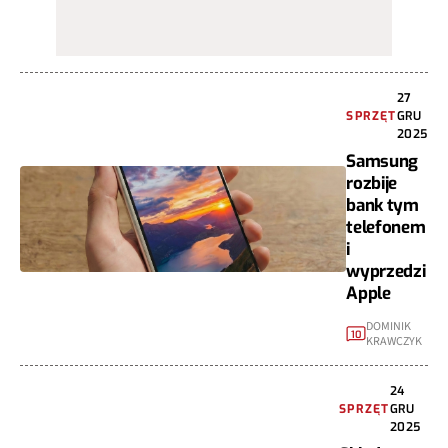
27
SPRZĘT
GRU
2025
Samsung
rozbije
bank tym
telefonem
i
wyprzedzi
Apple
DOMINIK
10
KRAWCZYK
24
SPRZĘT
GRU
2025