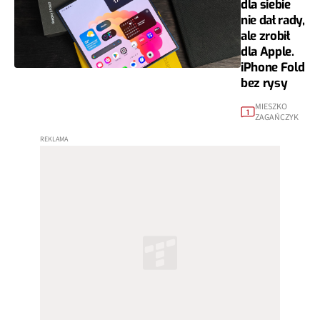
dla siebie
nie dał rady,
ale zrobił
dla Apple.
iPhone Fold
bez rysy
MIESZKO
1
ZAGAŃCZYK