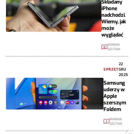
Składany
iPhone
nadchodzi.
Wiemy, jak
może
wyglądać
MARIAN
0
SZUTIAK
22
SPRZĘT
GRU
2025
Samsung
uderzy w
Apple
szerszym
Foldem
MARIAN
1
SZUTIAK