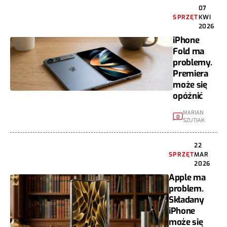
07
SPRZĘT
KWI
2026
iPhone
Fold ma
problemy.
Premiera
może się
opóźnić
MARIAN
0
SZUTIAK
22
SPRZĘT
MAR
2026
Apple ma
problem.
Składany
iPhone
może się