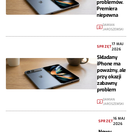
problemów.
Premiera
niepewna
DAMIAN
0
JAROSZEWSKI
17 MAJ
SPRZĘT
2026
Składany
iPhone ma
poważny, ale
przy okazji
zabawny
problem
DAMIAN
2
JAROSZEWSKI
16 MAJ
SPRZĘT
2026
Nowy