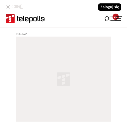
Zaloguj się
25