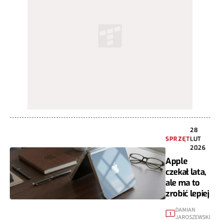
28
SPRZĘT
LUT
2026
Apple
czekał lata,
ale ma to
zrobić lepiej
DAMIAN
1
JAROSZEWSKI