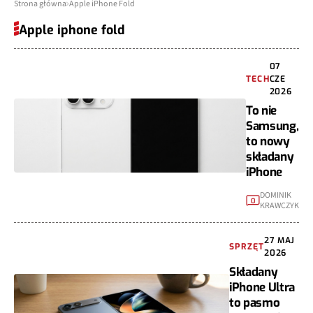
Strona główna
Apple iPhone Fold
Apple iphone fold
07
TECH
CZE
2026
To nie
Samsung,
to nowy
składany
iPhone
DOMINIK
0
KRAWCZYK
27 MAJ
SPRZĘT
2026
Składany
iPhone Ultra
to pasmo