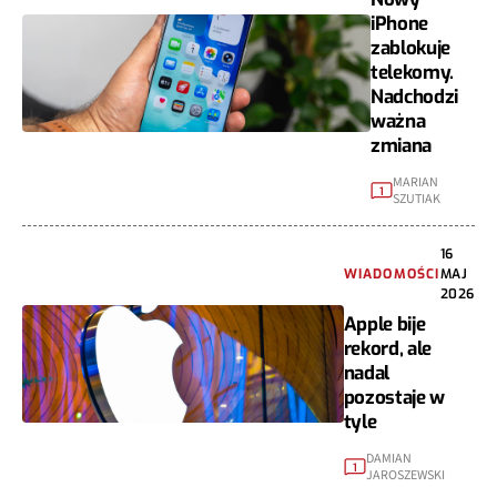
iPhone
zablokuje
telekomy.
Nadchodzi
ważna
zmiana
MARIAN
1
SZUTIAK
16
WIADOMOŚCI
MAJ
2026
Apple bije
rekord, ale
nadal
pozostaje w
tyle
DAMIAN
1
JAROSZEWSKI