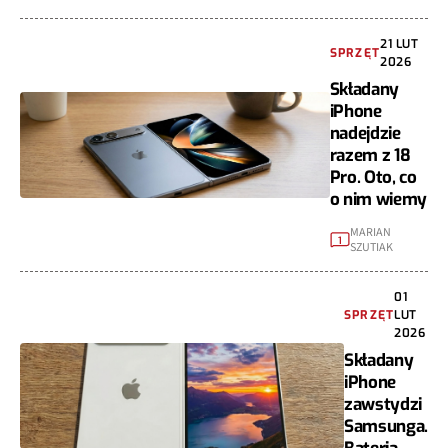
21 LUT
SPRZĘT
2026
Składany
iPhone
nadejdzie
razem z 18
Pro. Oto, co
o nim wiemy
MARIAN
1
SZUTIAK
01
SPRZĘT
LUT
2026
Składany
iPhone
zawstydzi
Samsunga.