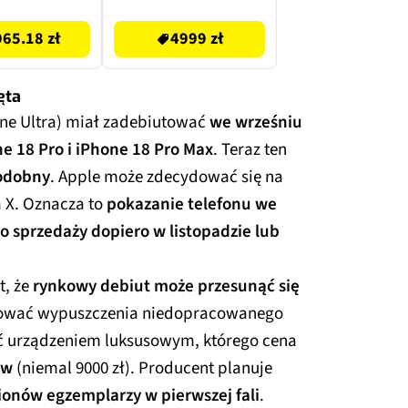
4999 zł
ękitny (CPO)
65.18 zł
4999 zł
x eSIM
ęta
one Ultra) miał zadebiutować
we wrześniu
e 18 Pro i iPhone 18 Pro Max
. Teraz ten
odobny
. Apple może zdecydować się na
a X. Oznacza to
pokazanie telefonu we
o sprzedaży dopiero w listopadzie lub
t, że
rynkowy debiut może przesunąć się
ykować wypuszczenia niedopracowanego
ć urządzeniem luksusowym, którego cena
ów
(niemal 9000 zł). Producent planuje
ionów egzemplarzy w pierwszej fali
.