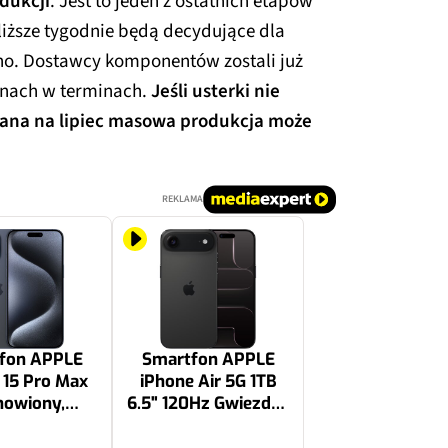
odukcji
. Jest to jeden z ostatnich etapów
ższe tygodnie będą decydujące dla
o. Dostawcy komponentów zostali już
nach w terminach.
Jeśli usterki nie
wana na lipiec masowa produkcja może
REKLAMA
fon APPLE
Smartfon APPLE
 15 Pro Max
iPhone Air 5G 1TB
nowiony,
6.5" 120Hz Gwiezdna
ywowany) 5G
czerń
6.7" 120Hz