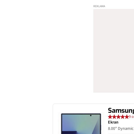
Samsung
9 o
Ekran
8.00" Dynami