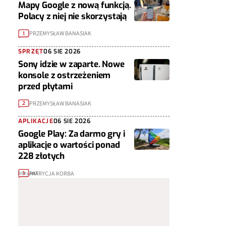
Mapy Google z nową funkcją.
Polacy z niej nie skorzystają
PRZEMYSŁAW BANASIAK
1
SPRZĘT
06 SIE 2026
Sony idzie w zaparte. Nowe
konsole z ostrzeżeniem
przed płytami
PRZEMYSŁAW BANASIAK
2
APLIKACJE
06 SIE 2026
Google Play: Za darmo gry i
aplikacje o wartości ponad
228 złotych
PATRYCJA KORBA
1