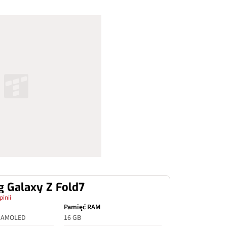
 Galaxy Z Fold7
pinii
Pamięć RAM
c AMOLED
16 GB