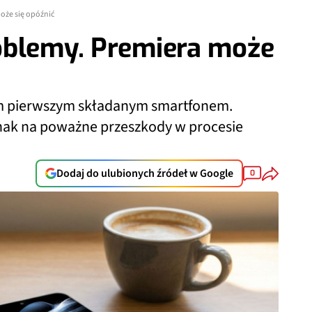
oże się opóźnić
oblemy. Premiera może
im pierwszym składanym smartfonem.
nak na poważne przeszkody w procesie
Dodaj do ulubionych źródeł w Google
0