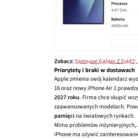
Procesor
4.47 GHz
Bateria
4400mAh
Zobacz:
Samsung Galaxy Z Fold7: n
Priorytety i braki w dostawach
Apple zmienia swój kalendarz wy
18 oraz nowy iPhone Air 2 prawd
2027 roku
. Firma chce skupić wszy
zaawansowanych modelach. Pow
pamięci
na światowych rynkach.
Mimo problemów inżynieryjnych, A
iPhone ma ożywić zainteresowanie