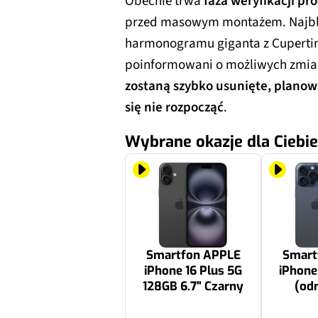
Obecnie trwa
faza weryfikacji pr
przed masowym montażem. Najbli
harmonogramu giganta z Cupertin
poinformowani o możliwych zmia
zostaną szybko usunięte, plano
się nie rozpocząć
.
Wybrane okazje dla Ciebie
Smartfon APPLE
Smart
iPhone 16 Plus 5G
iPhone
128GB 6.7" Czarny
(od
nieakt
512GB 