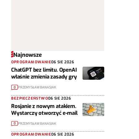
Najnowsze
OPROGRAMOWANIE
06 SIE 2026
ChatGPT bez limitu. OpenAI
właśnie zmienia zasady gry
PRZEMYSŁAW BANASIAK
0
BEZPIECZEŃSTWO
06 SIE 2026
Rosjanie z nowym atakiem.
Wystarczy otworzyć e-mail
PRZEMYSŁAW BANASIAK
0
OPROGRAMOWANIE
06 SIE 2026