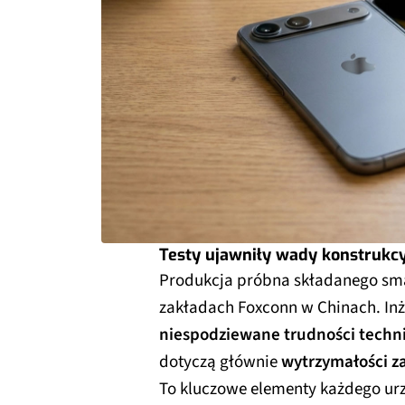
Testy ujawniły wady konstrukc
Produkcja próbna składanego smar
zakładach Foxconn w Chinach. Inży
niespodziewane trudności techn
dotyczą głównie
wytrzymałości 
To kluczowe elementy każdego urz