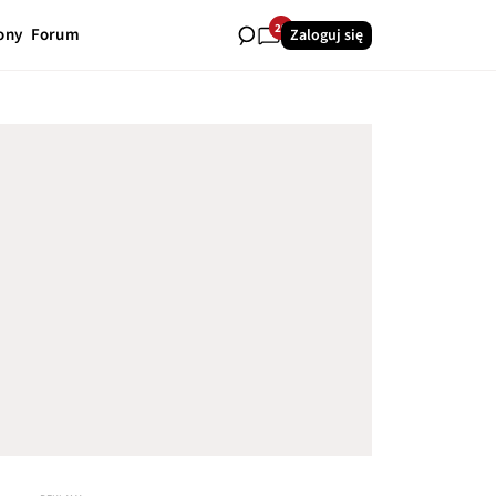
29
ony
Forum
Zaloguj się