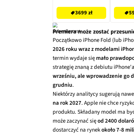
3699 zł
5965.18 zł
Tytan Bł
3699 zł
59
2
Premiera może zostać przesuni
Początkowo iPhone Fold (lub iPh
2026 roku wraz z modelami iPhon
termin wydaje się
mało prawdop
strategię znaną z debiutu iPhone'
wrześniu, ale wprowadzenie go d
grudniu
.
Niektórzy analitycy sugerują nawe
na rok 2027
. Apple nie chce ryz
produktu. Składany model ma by
może zaczynać się
od 2400 dolar
dostarczyć na rynek
około 7-8 mil