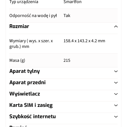
Typ urządzenia
Smartfon
Odporność na wodę i pył
Tak
Rozmiar
Wymiary ( wys. x szer. x
158.4 x 143.2 x 4.2 mm
grub.) mm
Masa (g)
215
Aparat tylny
Aparat przedni
Główny aparat
Wyświetlacz
Główny aparat
Pixele
200 Mpix
Karta SIM i zasięg
Typ ekranu
Dynamic AMOLED
Pixele
10 Mpix
Autofocus
Tak
Szybkość internetu
Typ karty SIM
nanoSIM
Przekątna (cale)
8"
Matryca
piksele 1,12 µm