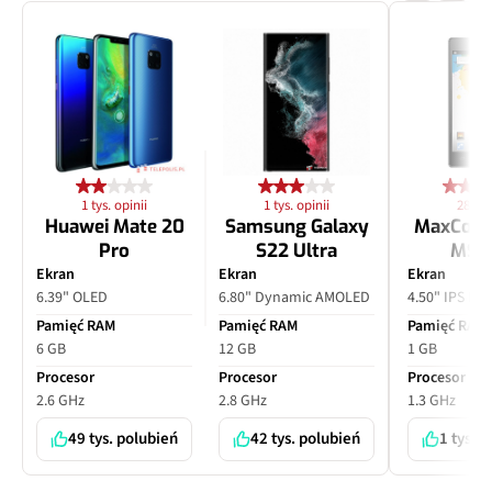
1 tys. opinii
1 tys. opinii
28 opi
Huawei Mate 20
Samsung Galaxy
MaxCom
Pro
S22 Ultra
MS4
Ekran
Ekran
Ekran
6.39" OLED
6.80" Dynamic AMOLED
4.50" IPS LC
Pamięć RAM
Pamięć RAM
Pamięć RAM
6 GB
12 GB
1 GB
Procesor
Procesor
Procesor
2.6 GHz
2.8 GHz
1.3 GHz
49 tys. polubień
42 tys. polubień
1 tys. 