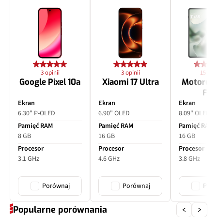
Autofocus
Tak
Matryca
1/3,94", 1,0 µm
Ogniskowa
67 mm
3 opinii
3 opinii
15 opin
Przysłona
f/2.4
Google Pixel 10a
Xiaomi 17 Ultra
Motorol
Fol
Filmy
Tak
Ekran
Ekran
Ekran
6.30" P-OLED
6.90" OLED
8.09" OLED
Zoom optyczny
x3
Pamięć RAM
Pamięć RAM
Pamięć RAM
8 GB
16 GB
16 GB
Inne
PDAF, OIS
Procesor
Procesor
Procesor
3.1 GHz
4.6 GHz
3.8 GHz
Porównaj
Porównaj
Poró
Popularne porównania