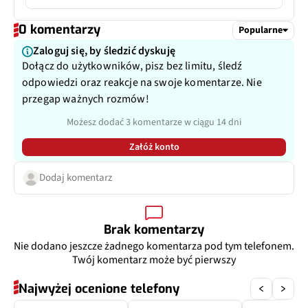
Matryca
piksele 1,12 µm
Typ USB
USB-C
Pixele
12 Mpix
0 komentarzy
Popularne
Kolor wyświetlacza
16 mln kolorów
Szybkie ładowanie bezprzewodowe 15 W
Ogniskowa
24 mm
Autofocus
Tak
Zaloguj się, by śledzić dyskuję
Dołącz do użytkowników, pisz bez limitu, śledź
Reverse wireless charging
Lampa błyskowa
Nie
Matryca
piksele 1,4 µm
odpowiedzi oraz reakcje na swoje komentarze. Nie
przegap ważnych rozmów!
Przysłona
f/2.2
Przysłona
f/2.2
Możesz dodać 3 komentarze w ciągu 14 dni
Filmy
Tak
Filmy
Tak
Załóż konto
Filmy parametr
4K@30/60fps,
Zoom optyczny
Dodaj komentarz
Nie
1080p@30/60fps
Inne
120˚, dual pixel PDAF
Zoom optyczny
Nie
Brak komentarzy
Dodatkowy aparat
Teleobiektyw
Nie dodano jeszcze żadnego komentarza pod tym telefonem.
Twój komentarz może być pierwszy
Pixele
10 Mpix
Najwyżej ocenione telefony