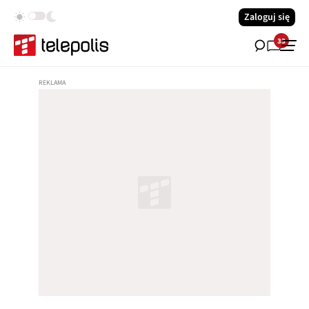
Zaloguj się
33