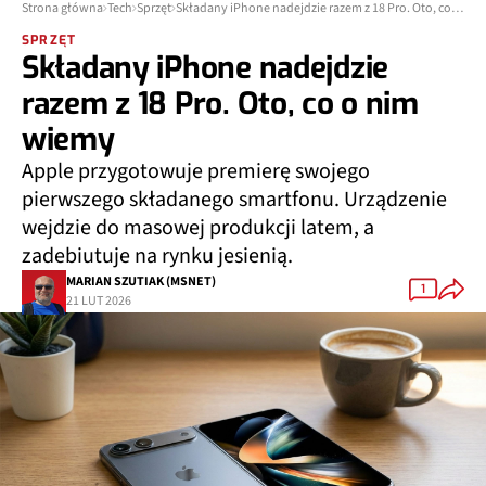
Strona główna
Tech
Sprzęt
Składany iPhone nadejdzie razem z 18 Pro. Oto, co o nim wiemy
SPRZĘT
Składany iPhone nadejdzie
razem z 18 Pro. Oto, co o nim
wiemy
Apple przygotowuje premierę swojego
pierwszego składanego smartfonu. Urządzenie
wejdzie do masowej produkcji latem, a
zadebiutuje na rynku jesienią.
MARIAN SZUTIAK (MSNET)
1
21 LUT 2026