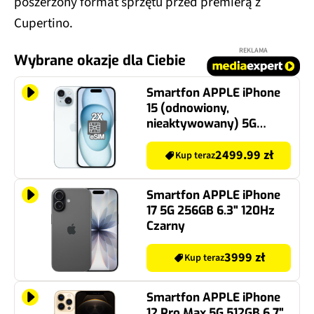
poszerzony format sprzętu przed premierą z
Cupertino.
REKLAMA
Wybrane okazje dla Ciebie
Smartfon APPLE iPhone
15 (odnowiony,
nieaktywowany) 5G
128GB 6.1" Niebieski (CPO)
2x eSIM
2499.99 zł
Kup teraz
Smartfon APPLE iPhone
17 5G 256GB 6.3" 120Hz
Czarny
3999 zł
Kup teraz
Smartfon APPLE iPhone
12 Pro Max 5G 512GB 6.7"