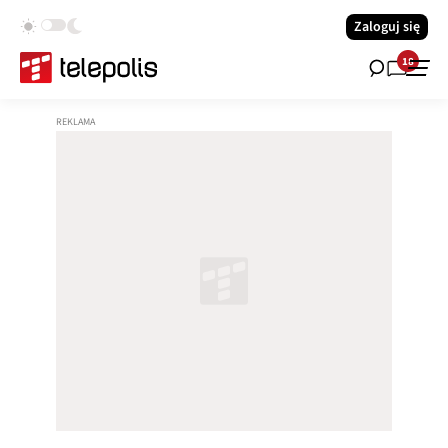
Zaloguj się
18