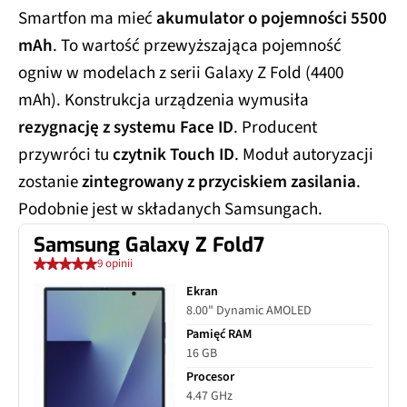
Smartfon ma mieć
akumulator o pojemności 5500
mAh
. To wartość przewyższająca pojemność
ogniw w modelach z serii Galaxy Z Fold (4400
mAh). Konstrukcja urządzenia wymusiła
rezygnację z systemu Face ID
. Producent
przywróci tu
czytnik Touch ID
. Moduł autoryzacji
zostanie
zintegrowany z przyciskiem zasilania
.
Podobnie jest w składanych Samsungach.
Samsung Galaxy Z Fold7
9 opinii
Ekran
8.00" Dynamic AMOLED
Pamięć RAM
16 GB
Procesor
4.47 GHz