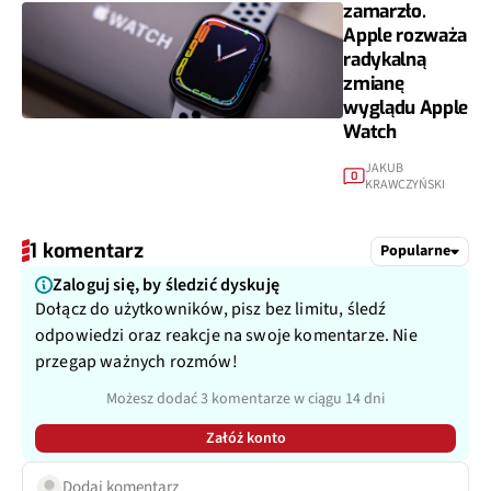
zamarzło.
Apple rozważa
radykalną
zmianę
wyglądu Apple
Watch
JAKUB
0
KRAWCZYŃSKI
1 komentarz
Popularne
Zaloguj się, by śledzić dyskuję
Dołącz do użytkowników, pisz bez limitu, śledź
odpowiedzi oraz reakcje na swoje komentarze. Nie
przegap ważnych rozmów!
Możesz dodać 3 komentarze w ciągu 14 dni
Załóż konto
Dodaj komentarz