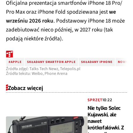
Oficjalna prezentacja smartfonów iPhone 18 Pro/
Pro Max oraz iPhone Fold spodziewana jest
we
wrześniu 2026 roku
. Podstawowy iPhone 18 może
zadebiutować nieco później, w 2027 roku (tak
podają niektóre źródła).
#APPLE
SKŁADANY SMARTFON APPLE
SKŁADANY IPHONE
NOWY S
Źródła zdjęć: Talks Tech Newz, Telepolis.pl
Źródła tekstu: Weibo, Phone Arena
Zobacz więcej
SPRZĘT
10:22
Nie tylko Solec
Kujawski, ale
nawet
krótkofalówki. Z