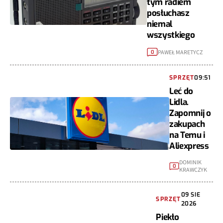
tym radiem
posłuchasz
niemal
wszystkiego
PAWEŁ MARETYCZ
0
SPRZĘT
09:51
Leć do
Lidla.
Zapomnij o
zakupach
na Temu i
Aliexpress
DOMINIK
0
KRAWCZYK
09 SIE
SPRZĘT
2026
Piekło