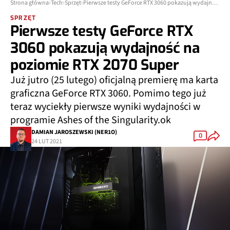
Strona główna
Tech
Sprzęt
Pierwsze testy GeForce RTX 3060 pokazują wydajność na poziomie RTX 2070 Super
SPRZĘT
Pierwsze testy GeForce RTX
3060 pokazują wydajność na
poziomie RTX 2070 Super
Już jutro (25 lutego) oficjalną premierę ma karta
graficzna GeForce RTX 3060. Pomimo tego już
teraz wyciekły pierwsze wyniki wydajności w
programie Ashes of the Singularity.ok
DAMIAN JAROSZEWSKI (NER1O)
0
24 LUT 2021