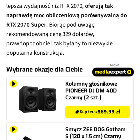
lepszą wydajność niż RTX 2070,
oferują tak
naprawdę moc obliczeniową porównywalną do
RTX 2070 Super
. Biorąc pod uwagę
rekomendowaną cenę 329 dolarów,
prawdopodobnie i tak byłaby to niezwykle
popularna konstrukcja.
REKLAMA
Wybrane okazje dla Ciebie
Kolumny głośnikowe
PIONEER DJ DM-40D
Czarny (2 szt.)
869.99 zł
Kup teraz
Smycz ZEE DOG Gotham
S (120 x 1.5 cm) Czarny