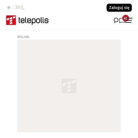
Zaloguj się
42