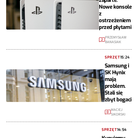
zaparte.
Nowe konsole
z
ostrzeżeniem
przed płytami
PRZEMYSŁAW
2
BANASIAK
SPRZĘT
15:24
Samsung i
SK Hynix
mają
problem.
Stali się
zbyt bogaci
MACIEJ
0
SIKORSKI
SPRZĘT
14:54