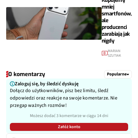
Kupujemy
mniej
smartfonów,
ale
producenci
zarabiają jak
nigdy
MARIAN
0
SZUTIAK
0 komentarzy
Popularne
Zaloguj się, by śledzić dyskuję
Dołącz do użytkowników, pisz bez limitu, śledź
odpowiedzi oraz reakcje na swoje komentarze. Nie
przegap ważnych rozmów!
Możesz dodać 3 komentarze w ciągu 14 dni
Załóż konto