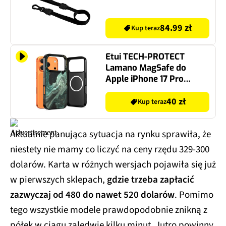
84.99 zł
Kup teraz
Etui TECH-PROTECT
Lamano MagSafe do
Apple iPhone 17 Pro
Marmur
40 zł
Kup teraz
Aktualnie panująca sytuacja na rynku sprawiła, że
niestety nie mamy co liczyć na ceny rzędu 329-300
dolarów. Karta w różnych wersjach pojawiła się już
w pierwszych sklepach,
gdzie trzeba zapłacić
zazwyczaj od 480 do nawet 520 dolarów
. Pomimo
tego wszystkie modele prawdopodobnie znikną z
półek w ciągu zaledwie kilku minut. Jutro powinny