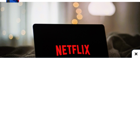
Dodaj do ulubionych źródeł w Google
Netflix 4K w Chrome. Wreszcie, ale nie dla
wszystkich
Do tej pory użytkownicy
Google Chrome
byli w
gorszej sytuacji niż osoby korzystające z innych
sposobów oglądania Netfliksa. Serwis nie