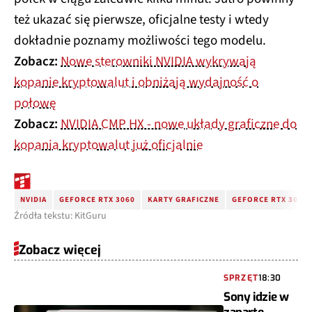
też ukazać się pierwsze, oficjalne testy i wtedy
dokładnie poznamy możliwości tego modelu.
Zobacz:
Nowe sterowniki NVIDIA wykrywają
kopanie kryptowalut i obniżają wydajność o
połowę
Zobacz:
NVIDIA CMP HX - nowe układy graficzne do
kopania kryptowalut już oficjalnie
NVIDIA
GEFORCE RTX 3060
KARTY GRAFICZNE
GEFORCE RTX 3060 
Źródła tekstu: KitGuru
Zobacz więcej
SPRZĘT
18:30
Sony idzie w