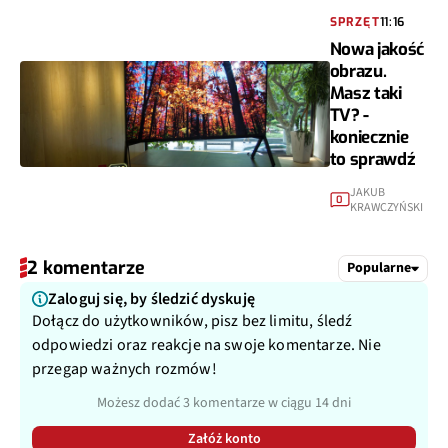
SPRZĘT
11:16
Nowa jakość
obrazu.
Masz taki
TV? -
koniecznie
to sprawdź
JAKUB
0
KRAWCZYŃSKI
2 komentarze
Popularne
Zaloguj się, by śledzić dyskuję
Dołącz do użytkowników, pisz bez limitu, śledź
odpowiedzi oraz reakcje na swoje komentarze. Nie
przegap ważnych rozmów!
Możesz dodać 3 komentarze w ciągu 14 dni
Załóż konto