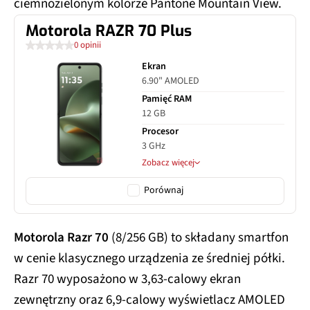
ciemnozielonym kolorze Pantone Mountain View.
Motorola RAZR 70 Plus
0 opinii
Ekran
6.90" AMOLED
Pamięć RAM
12 GB
Procesor
3 GHz
Zobacz więcej
Porównaj
Motorola Razr 70
(8/256 GB) to składany smartfon
w cenie klasycznego urządzenia ze średniej półki.
Razr 70 wyposażono w 3,63-calowy ekran
zewnętrzny oraz 6,9-calowy wyświetlacz AMOLED