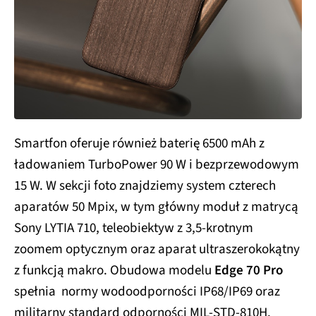
Smartfon oferuje również baterię 6500 mAh z
ładowaniem TurboPower 90 W i bezprzewodowym
15 W. W sekcji foto znajdziemy system czterech
aparatów 50 Mpix, w tym główny moduł z matrycą
Sony LYTIA 710, teleobiektyw z 3,5-krotnym
zoomem optycznym oraz aparat ultraszerokokątny
z funkcją makro. Obudowa modelu
Edge 70 Pro
spełnia normy wodoodporności IP68/IP69 oraz
militarny standard odporności MIL-STD-810H.