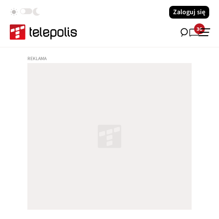
Zaloguj się
36