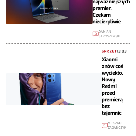
najważniejszych
premier.
Czekam
niecierpliwie
DAMIAN
0
JAROSZEWSKI
SPRZĘT
13:03
Xiaomi
znów coś
wyciekło.
Nowy
Redmi
przed
premierą
bez
tajemnic
MIESZKO
0
ZAGAŃCZYK