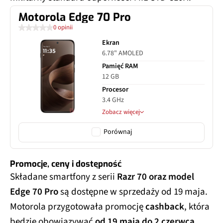
Motorola Edge 70 Pro
0 opinii
Ekran
6.78" AMOLED
Pamięć RAM
12 GB
Procesor
3.4 GHz
Zobacz więcej
Porównaj
Promocje, ceny i dostępność
Składane smartfony z serii
Razr 70 oraz model
Edge 70 Pro
są dostępne w sprzedaży od 19 maja.
Motorola przygotowała promocję
cashback
, która
będzie obowiązywać
od 19 maja do 2 czerwca
.