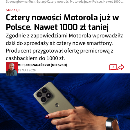
Strona główna
Tech
Sprzęt
Cztery nowości Motorola już w Polsce. Nawet 1000 zł taniej
SPRZĘT
Cztery nowości Motorola już w
Polsce. Nawet 1000 zł taniej
Zgodnie z zapowiedziami Motorola wprowadziła
dziś do sprzedaży aż cztery nowe smartfony.
Producent przygotował ofertę premierową z
cashbackiem do 1000 zł.
MIESZKO ZAGAŃCZYK (MIESZKO)
2
19 MAJ 2026