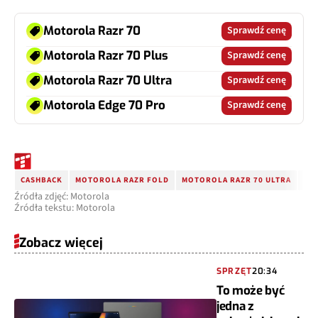
Motorola Razr 70
Sprawdź cenę
Motorola Razr 70 Plus
Sprawdź cenę
Motorola Razr 70 Ultra
Sprawdź cenę
Motorola Edge 70 Pro
Sprawdź cenę
CASHBACK
MOTOROLA RAZR FOLD
MOTOROLA RAZR 70 ULTRA
MO
Źródła zdjęć: Motorola
Źródła tekstu: Motorola
Zobacz więcej
SPRZĘT
20:34
To może być
jedna z