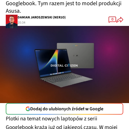
Googlebook. Tym razem jest to model produkcji
Asusa.
DAMIAN JAROSZEWSKI (NER1O)
0
20:34
Dodaj do ulubionych źródeł w Google
Plotki na temat nowych laptopów z serii
Googlebook krążą już od jakiegoś czasu. W mojej