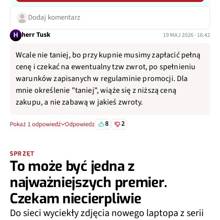
Dodaj komentarz
H
herr Tusk
19 MAJ 2026 · 16:42
Wcale nie taniej, bo przy kupnie musimy zapłacić pełną
cenę i czekać na ewentualny tzw zwrot, po spełnieniu
warunków zapisanych w regulaminie promocji. Dla
mnie określenie "taniej", wiąże się z niższą ceną
zakupu, a nie zabawą w jakieś zwroty.
8
2
Pokaż 1 odpowiedź
Odpowiedz
SPRZĘT
To może być jedna z
najważniejszych premier.
Czekam niecierpliwie
Do sieci wyciekły zdjęcia nowego laptopa z serii