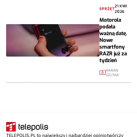
21 KWI
SPRZĘT
2026
Motorola
podała
ważną datę.
Nowe
smartfony
RAZR już za
tydzień
MARIAN
0
SZUTIAK
TELEPOLIS.PL to największy i najbardziej opiniotwórczy