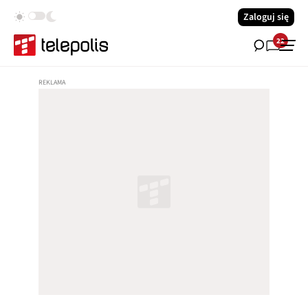
Zaloguj się
22