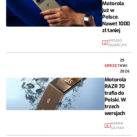
Motorola
już w
Polsce.
Nawet 1000
zł taniej
MIESZKO
2
ZAGAŃCZYK
29
SPRZĘT
KWI
2026
Motorola
RAZR 70
trafia do
Polski. W
trzech
wersjach
MARIAN
0
SZUTIAK