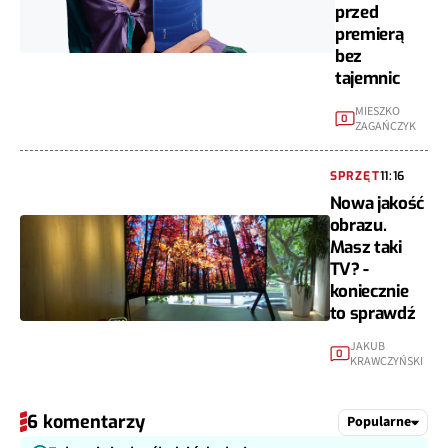
przed
premierą
bez
tajemnic
MIESZKO
0
ZAGAŃCZYK
SPRZĘT
11:16
Nowa jakość
obrazu.
Masz taki
TV? -
koniecznie
to sprawdź
JAKUB
0
KRAWCZYŃSKI
6 komentarzy
Popularne