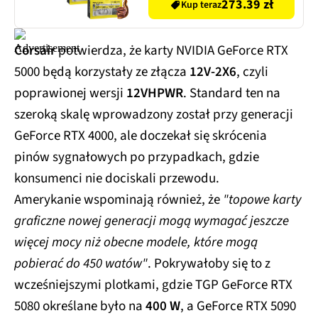
273.39 zł
Kup teraz
Corsair
potwierdza, że karty NVIDIA GeForce RTX
5000 będą korzystały ze złącza
12V-2X6
, czyli
poprawionej wersji
12VHPWR
. Standard ten na
szeroką skalę wprowadzony został przy generacji
GeForce RTX 4000, ale doczekał się skrócenia
pinów sygnałowych po przypadkach, gdzie
konsumenci nie dociskali przewodu.
Amerykanie wspominają również, że
"topowe karty
graficzne nowej generacji mogą wymagać jeszcze
więcej mocy niż obecne modele, które mogą
pobierać do 450 watów"
. Pokrywałoby się to z
wcześniejszymi plotkami, gdzie TGP GeForce RTX
5080 określane było na
400 W
, a GeForce RTX 5090