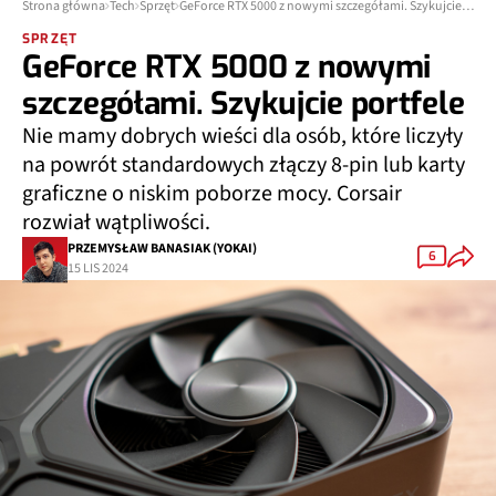
Strona główna
Tech
Sprzęt
GeForce RTX 5000 z nowymi szczegółami. Szykujcie portfele
SPRZĘT
GeForce RTX 5000 z nowymi
szczegółami. Szykujcie portfele
Nie mamy dobrych wieści dla osób, które liczyły
na powrót standardowych złączy 8-pin lub karty
graficzne o niskim poborze mocy. Corsair
rozwiał wątpliwości.
PRZEMYSŁAW BANASIAK (YOKAI)
6
15 LIS 2024