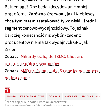
Battlemage? One będą zdecydowanie mniej
prądożerne.
Zarówno Czerwoni, jak i Niebiescy
chcą tym razem zaatakować tylko niski i średni
segment
cenowo-wydajnościowy. To jednak
bardziej konieczność niż wybór - żaden z
producentów nie ma tak wydajnych GPU jak
Zieloni.
Zobacz:
Miliardy trafią do TSMC. Chodzi o
produkcję półprzewodników
Zobacz:
AMD pręży muskuły. Są one jednak mocno
nadmuchane
NVIDIA
KARTA GRAFICZNA
CORSAIR
12VHPWR
NVIDIA BLACKWE
Źródła zdjęć: Telepolis / Damian Jaroszewski
Źródła tekstu: Corsair, VideoCardz, oprac. własne