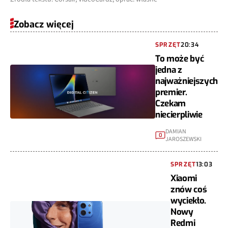
Zobacz więcej
SPRZĘT
20:34
To może być
jedna z
najważniejszych
premier.
Czekam
niecierpliwie
DAMIAN
0
JAROSZEWSKI
SPRZĘT
13:03
Xiaomi
znów coś
wyciekło.
Nowy
Redmi