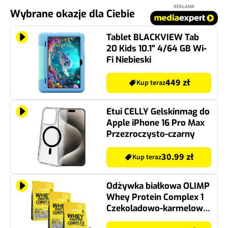
REKLAMA
Wybrane okazje dla Ciebie
Tablet BLACKVIEW Tab
20 Kids 10.1" 4/64 GB Wi-
Fi Niebieski
449 zł
Kup teraz
Etui CELLY Gelskinmag do
Apple iPhone 16 Pro Max
Przezroczysto-czarny
30.99 zł
Kup teraz
Odżywka białkowa OLIMP
Whey Protein Complex 1
Czekoladowo-karmelowy
3 x 700 g