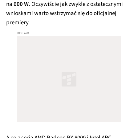
na
600 W
. Oczywiście jak zwykle z ostatecznymi
wnioskami warto wstrzymać się do oficjalnej
premiery.
A co z serią AMD Radeon RX 8000 i Intel ARC