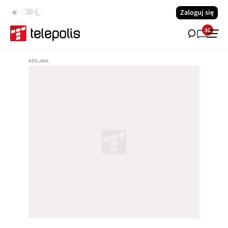
Zaloguj się
36