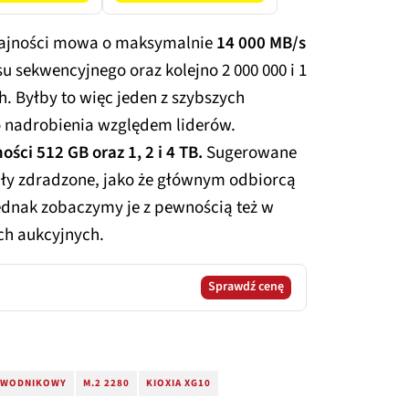
ajności mowa o maksymalnie
14 000 MB/s
su sekwencyjnego oraz kolejno 2 000 000 i 1
h. Byłby to więc jeden z szybszych
o nadrobienia względem liderów.
ści 512 GB oraz 1, 2 i 4 TB.
Sugerowane
tały zdradzone, jako że głównym odbiorcą
dnak zobaczymy je z pewnością też w
ach aukcyjnych.
Sprawdź cenę
EWODNIKOWY
M.2 2280
KIOXIA XG10