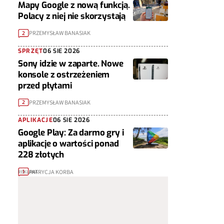
Mapy Google z nową funkcją.
Polacy z niej nie skorzystają
PRZEMYSŁAW BANASIAK
2
SPRZĘT
06 SIE 2026
Sony idzie w zaparte. Nowe
konsole z ostrzeżeniem
przed płytami
PRZEMYSŁAW BANASIAK
2
APLIKACJE
06 SIE 2026
Google Play: Za darmo gry i
aplikacje o wartości ponad
228 złotych
PATRYCJA KORBA
1