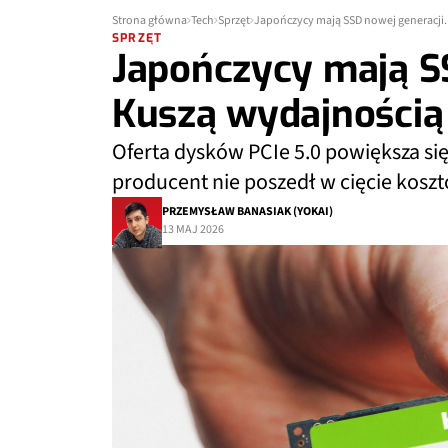
Strona główna
Tech
Sprzęt
Japończycy mają SSD nowej generacji.
SPRZĘT
Japończycy mają SS
Kuszą wydajnością
Oferta dysków PCIe 5.0 powiększa się
producent nie poszedł w cięcie kosz
PRZEMYSŁAW BANASIAK (YOKAI)
13 MAJ 2026