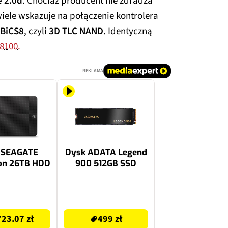
 2.0d
. Chociaż producent nie zdradza
ele wskazuje na połączenie kontrolera
BiCS8
, czyli
3D TLC NAND.
Identyczną
8100.
REKLAMA
 SEAGATE
Dysk ADATA Legend
on 26TB HDD
900 512GB SSD
499 zł
23.07 zł
499 zł