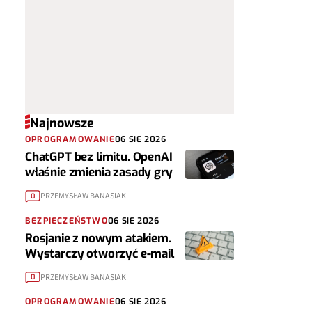
Najnowsze
OPROGRAMOWANIE
06 SIE 2026
ChatGPT bez limitu. OpenAI
właśnie zmienia zasady gry
PRZEMYSŁAW BANASIAK
0
BEZPIECZEŃSTWO
06 SIE 2026
Rosjanie z nowym atakiem.
Wystarczy otworzyć e-mail
PRZEMYSŁAW BANASIAK
0
OPROGRAMOWANIE
06 SIE 2026