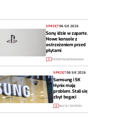
SPRZĘT
06 SIE 2026
Sony idzie w zaparte.
Nowe konsole z
ostrzeżeniem przed
płytami
PRZEMYSŁAW BANASIAK
2
SPRZĘT
06 SIE 2026
Samsung i SK
Hynix mają
problem. Stali się
zbyt bogaci
MACIEJ SIKORSKI
0