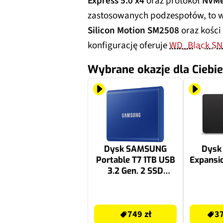
Express 5.0 x4
oraz protokół
NVMe
zastosowanych podzespołów, to wi
Silicon Motion SM2508
oraz kości
konfigurację oferuje
WD_Black SN
Wybrane okazje dla Ciebie
Dysk SAMSUNG
Dysk
Portable T7 1TB USB
Expansi
3.2 Gen. 2 SSD
Niebieski
749 zł
3723.07 zł
749 zł
37