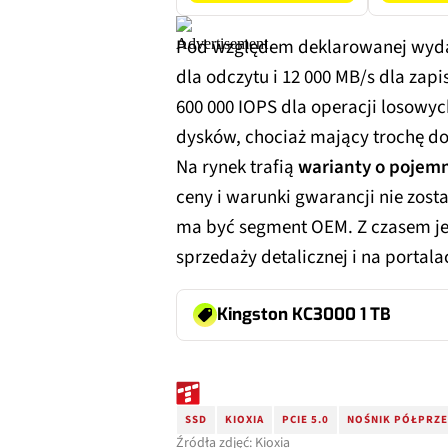
Pod względem deklarowanej wyd
dla odczytu i 12 000 MB/s dla zapi
600 000 IOPS dla operacji losowyc
dysków, chociaż mający trochę d
Na rynek trafią
warianty o pojemno
ceny i warunki gwarancji nie zos
ma być segment OEM. Z czasem je
sprzedaży detalicznej i na portal
Kingston KC3000 1 TB
SSD
KIOXIA
PCIE 5.0
NOŚNIK PÓŁPRZ
Źródła zdjęć: Kioxia