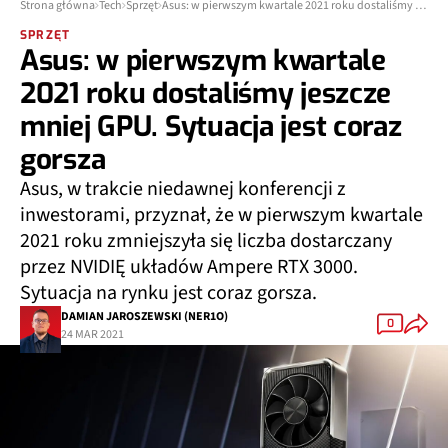
Strona główna
Tech
Sprzęt
Asus: w pierwszym kwartale 2021 roku dostaliśmy jeszcze mniej GPU. Sytuacja jest coraz gorsza
SPRZĘT
Asus: w pierwszym kwartale
2021 roku dostaliśmy jeszcze
mniej GPU. Sytuacja jest coraz
gorsza
Asus, w trakcie niedawnej konferencji z
inwestorami, przyznał, że w pierwszym kwartale
2021 roku zmniejszyła się liczba dostarczany
przez NVIDIĘ układów Ampere RTX 3000.
Sytuacja na rynku jest coraz gorsza.
DAMIAN JAROSZEWSKI (NER1O)
0
24 MAR 2021