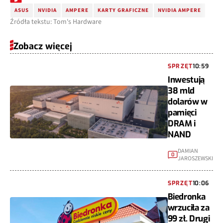
ASUS
NVIDIA
AMPERE
KARTY GRAFICZNE
NVIDIA AMPERE
Źródła tekstu: Tom's Hardware
Zobacz więcej
SPRZĘT
10:59
Inwestują
38 mld
dolarów w
pamięci
DRAM i
NAND
DAMIAN
0
JAROSZEWSKI
SPRZĘT
10:06
Biedronka
wrzuciła za
99 zł. Drugi