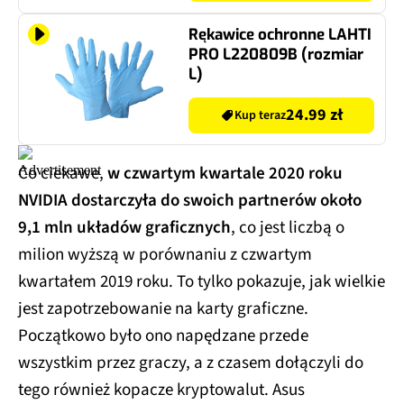
Rękawice ochronne LAHTI
PRO L220809B (rozmiar
L)
24.99 zł
Kup teraz
Co ciekawe,
w czwartym kwartale 2020 roku
NVIDIA dostarczyła do swoich partnerów około
9,1 mln układów graficznych
, co jest liczbą o
milion wyższą w porównaniu z czwartym
kwartałem 2019 roku. To tylko pokazuje, jak wielkie
jest zapotrzebowanie na karty graficzne.
Początkowo było ono napędzane przede
wszystkim przez graczy, a z czasem dołączyli do
tego również kopacze kryptowalut. Asus