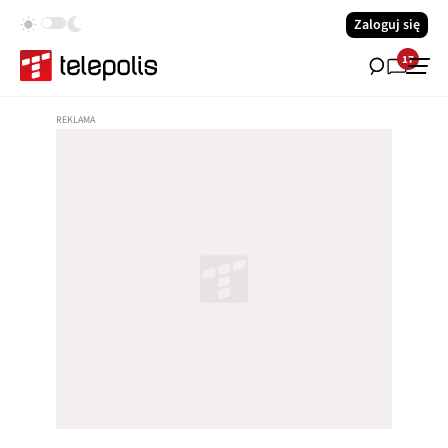
Zaloguj się
17