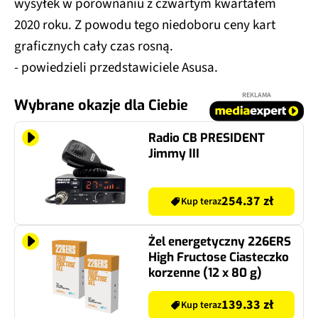
wysyłek w porównaniu z czwartym kwartałem
2020 roku. Z powodu tego niedoboru ceny kart
graficznych cały czas rosną.
- powiedzieli przedstawiciele Asusa.
REKLAMA
Wybrane okazje dla Ciebie
Radio CB PRESIDENT
Jimmy III
254.37 zł
Kup teraz
Żel energetyczny 226ERS
High Fructose Ciasteczko
korzenne (12 x 80 g)
139.33 zł
Kup teraz