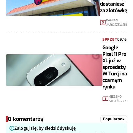
dostaniesz
za złotówkę
DAMIAN
0
JAROSZEWSKI
SPRZĘT
09:16
Google
Pixel 11 Pro
XL już w
sprzedaży.
W Turcji na
czarnym
rynku
MIESZKO
1
ZAGAŃCZYK
0 komentarzy
Popularne
Zaloguj się, by śledzić dyskuję