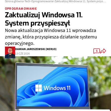
Strona główna
Tech
Oprogramowanie
Zaktualizuj Windowsa 11. System przyspieszył
OPROGRAMOWANIE
Zaktualizuj Windowsa 11.
System przyspieszył
Nowa aktualizacja Windowsa 11 wprowadza
zmianę, która przyspiesza działanie systemu
operacyjnego.
DAMIAN JAROSZEWSKI (NER1O)
5
13 CZE 2026