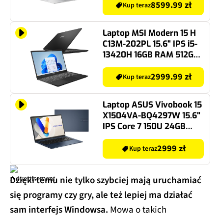
11 Home, Funkcje AI
8599.99 zł
Kup teraz
Laptop MSI Modern 15 H
C13M-202PL 15.6" IPS i5-
13420H 16GB RAM 512GB
SSD Windows 11 Home
2999.99 zł
Kup teraz
Laptop ASUS Vivobook 15
X1504VA-BQ4297W 15.6"
IPS Core 7 150U 24GB
RAM 512GB SSD Windows
11 Home
2999 zł
Kup teraz
Dzięki temu nie tylko szybciej mają uruchamiać
się programy czy gry, ale też lepiej ma działać
sam interfejs Windowsa.
Mowa o takich