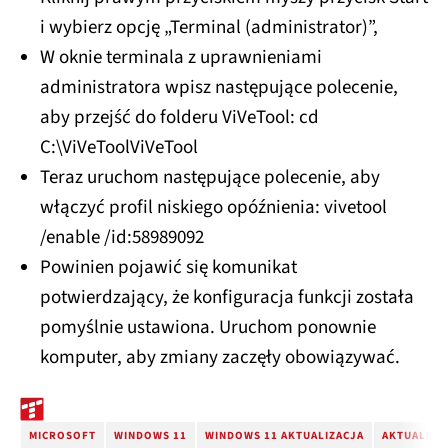
i wybierz opcję „Terminal (administrator)”,
W oknie terminala z uprawnieniami
administratora wpisz następujące polecenie,
aby przejść do folderu ViVeTool: cd
C:\ViVeToolViVeTool
Teraz uruchom następujące polecenie, aby
włączyć profil niskiego opóźnienia: vivetool
/enable /id:58989092
Powinien pojawić się komunikat
potwierdzający, że konfiguracja funkcji została
pomyślnie ustawiona. Uruchom ponownie
komputer, aby zmiany zaczęły obowiązywać.
MICROSOFT
WINDOWS 11
WINDOWS 11 AKTUALIZACJA
AKTUALIZA