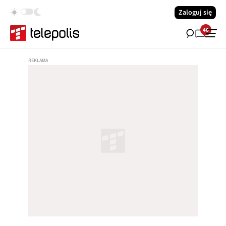
Zaloguj się
40