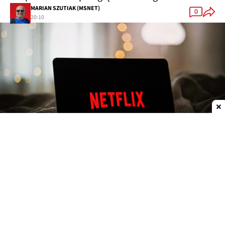
MARIAN SZUTIAK (MSNET)
0
20:10
Dodaj do ulubionych źródeł w Google
Netflix 4K w Chrome. Wreszcie, ale nie dla
wszystkich
Do tej pory użytkownicy
Google Chrome
byli w
gorszej sytuacji niż osoby korzystające z innych