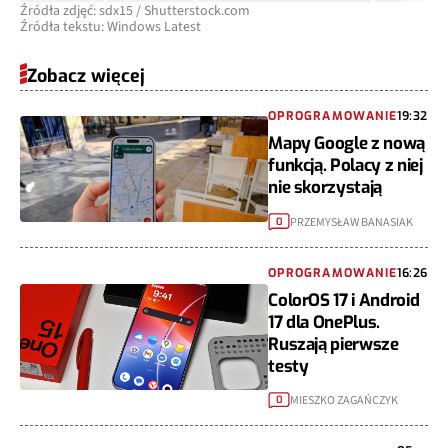
Źródła zdjęć: sdx15 / Shutterstock.com
Źródła tekstu: Windows Latest
Zobacz więcej
OPROGRAMOWANIE
19:32
Mapy Google z nową
funkcją. Polacy z niej
nie skorzystają
PRZEMYSŁAW BANASIAK
0
OPROGRAMOWANIE
16:26
ColorOS 17 i Android
17 dla OnePlus.
Ruszają pierwsze
testy
MIESZKO ZAGAŃCZYK
0