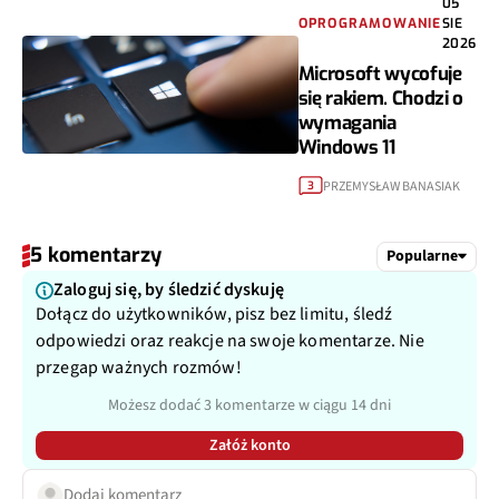
05
OPROGRAMOWANIE
SIE
2026
Microsoft wycofuje
się rakiem. Chodzi o
wymagania
Windows 11
PRZEMYSŁAW BANASIAK
3
5 komentarzy
Popularne
Zaloguj się, by śledzić dyskuję
Dołącz do użytkowników, pisz bez limitu, śledź
odpowiedzi oraz reakcje na swoje komentarze. Nie
przegap ważnych rozmów!
Możesz dodać 3 komentarze w ciągu 14 dni
Załóż konto
Dodaj komentarz