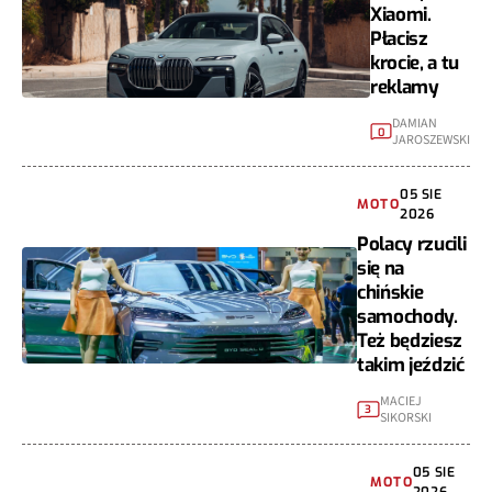
Xiaomi.
Płacisz
krocie, a tu
reklamy
DAMIAN
0
JAROSZEWSKI
05 SIE
MOTO
2026
Polacy rzucili
się na
chińskie
samochody.
Też będziesz
takim jeździć
MACIEJ
3
SIKORSKI
05 SIE
MOTO