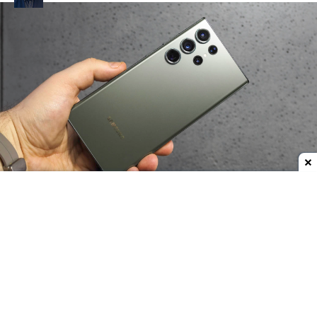
Dodaj do ulubionych źródeł w Google
Samsung na premierę modeli Galaxy S23
obiecywał, że te otrzymają co najmniej 4-letnie
wsparcie. Chociaż 4. rocznica jeszcze nie wybiła, to
koreańska firma właśnie zapowiedziała ostatnią
aktualizację dla tych modeli.