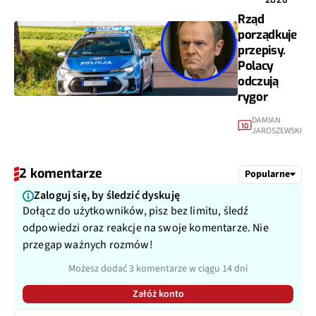
2026
Rząd
porządkuje
przepisy.
Polacy
odczują
rygor
DAMIAN
10
JAROSZEWSKI
2 komentarze
Popularne
Zaloguj się, by śledzić dyskuję
Dołącz do użytkowników, pisz bez limitu, śledź
odpowiedzi oraz reakcje na swoje komentarze. Nie
przegap ważnych rozmów!
Możesz dodać 3 komentarze w ciągu 14 dni
Załóż konto