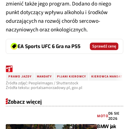
zmienić także jego program. Dodano do niego
punkt dotyczący wpływu alkoholu i środków
odurzających na rozwój chorób sercowo-
naczyniowych oraz onkologicznych.
EA Sports UFC 6 Gra na PS5
Sprawdź cenę
PRAWO JAZDY
MANDATY
PIJANI KIEROWCY
KIEROWCA MANDAT
Źródła zdjęć: PeopleImages / Shutterstock
Źródła tekstu: portalsamorzadowy.pl, gov.pl
Zobacz więcej
06 SIE
MOTO
2026
BMW jak