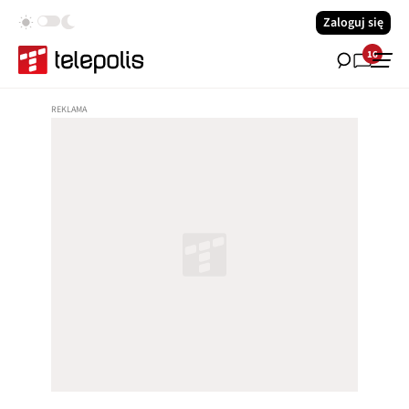
Zaloguj się
16