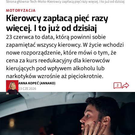
Strona główna
Tech
Moto
Kierowcy zapłacą pięć razy więcej. I to już od dzisiaj
MOTORYZACJA
Kierowcy zapłacą pięć razy
więcej. I to już od dzisiaj
23 czerwca to data, którą powinni sobie
zapamiętać wszyscy kierowcy. W życie wchodzi
nowe rozporządzenie, które mówi o tym, że
cena za kurs reedukacyjny dla kierowców
kierujących pod wpływem alkoholu lub
narkotyków wzrośnie aż pięciokrotnie.
ANNA KOPEĆ (ANNAKO)
2
23 CZE 2026