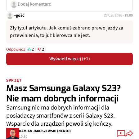
Dodaj komentarz
~gość
23 CZE 2026 · 19:00
Zły tytuł artykułu. Jak komuś zabrano prawo jazdy za
przewinienia, to już kierowca nie jest.
2
2
Odpowiedz
Wyświetl więcej (+1)
SPRZĘT
Masz Samsunga Galaxy S23?
Nie mam dobrych informacji
Samsung nie ma dobrych informacji dla
posiadaczy smartfonów z serii Galaxy S23.
Wsparcie dla urządzeń powoli się kończy.
DAMIAN JAROSZEWSKI (NER1O)
0
10:30