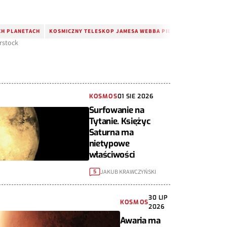
YCH PLANETACH
KOSMICZNY TELESKOP JAMESA WEBBA PIERWSZE ZDJĘCIE
rstock
KOSMOS
01 SIE 2026
Surfowanie na
Tytanie. Księżyc
Saturna ma
nietypowe
właściwości
JAKUB KRAWCZYŃSKI
5
30 LIP
KOSMOS
2026
Awaria ma