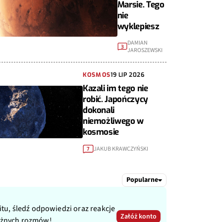
Marsie. Tego
nie
wyklepiesz
DAMIAN
3
JAROSZEWSKI
KOSMOS
19 LIP 2026
Kazali im tego nie
robić. Japończycy
dokonali
niemożliwego w
kosmosie
JAKUB KRAWCZYŃSKI
7
Popularne
itu, śledź odpowiedzi oraz reakcje
Załóż konto
ażnych rozmów!