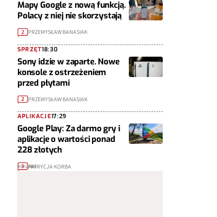
Mapy Google z nową funkcją.
Polacy z niej nie skorzystają
PRZEMYSŁAW BANASIAK
2
SPRZĘT
18:30
Sony idzie w zaparte. Nowe
konsole z ostrzeżeniem
przed płytami
PRZEMYSŁAW BANASIAK
2
APLIKACJE
17:29
Google Play: Za darmo gry i
aplikacje o wartości ponad
228 złotych
PATRYCJA KORBA
1