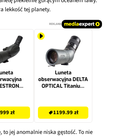
planetę piekielnie gorącym oceanem lawy.
 lekkość tej planety.
REKLAMA
uneta
Luneta
rwacyjna
obserwacyjna DELTA
LESTRON
OPTICAL Titanium
lseeker 65
50ED Szaro-czarny
zarny
1199.99 zł
999 zł
1199.99 zł
 to jej anomalnie niska gęstość. To nie