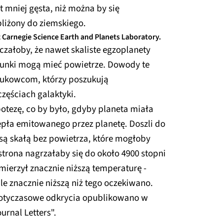
st mniej gęsta, niż można by się
liżony do ziemskiego.
 Carnegie Science Earth and Planets Laboratory.
czałoby, że nawet skaliste egzoplanety
runki mogą mieć powietrze. Dowody te
aukowcom, którzy poszukują
zęściach galaktyki.
tezę, co by było, gdyby planeta miała
epła emitowanego przez planetę. Doszli do
ysą skałą bez powietrza, które mogłoby
strona nagrzałaby się do około 4900 stopni
mierzył znacznie niższą temperaturę -
le znacznie niższą niż tego oczekiwano.
otyczasowe odkrycia opublikowano w
urnal Letters".