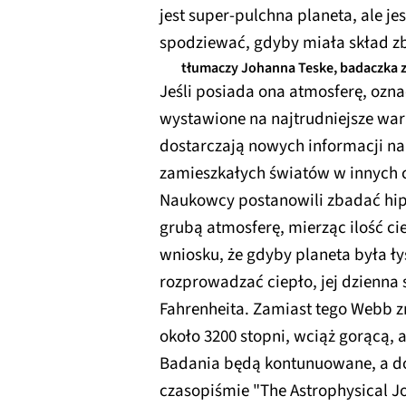
jest super-pulchna planeta, ale je
spodziewać, gdyby miała skład zb
tłumaczy Johanna Teske, badaczka z
Jeśli posiada ona atmosferę, ozna
wystawione na najtrudniejsze wa
dostarczają nowych informacji n
zamieszkałych światów w innych c
Naukowcy postanowili zbadać hipo
grubą atmosferę, mierząc ilość ci
wniosku, że gdyby planeta była ł
rozprowadzać ciepło, jej dzienna 
Fahrenheita. Zamiast tego Webb z
około 3200 stopni, wciąż gorącą, a
Badania będą kontunuowane, a d
czasopiśmie "The Astrophysical Jo