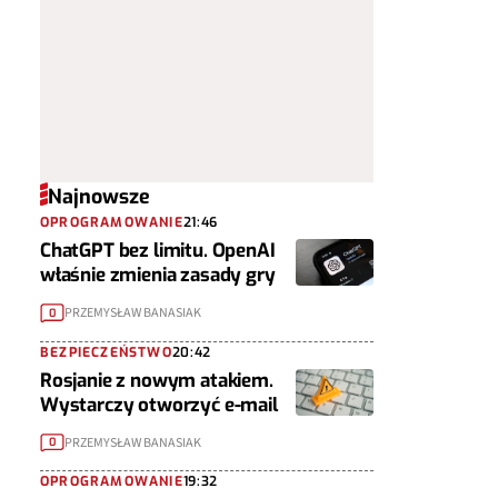
Najnowsze
OPROGRAMOWANIE
21:46
ChatGPT bez limitu. OpenAI
właśnie zmienia zasady gry
PRZEMYSŁAW BANASIAK
0
BEZPIECZEŃSTWO
20:42
Rosjanie z nowym atakiem.
Wystarczy otworzyć e-mail
PRZEMYSŁAW BANASIAK
0
OPROGRAMOWANIE
19:32