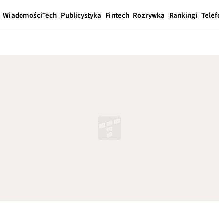
Wiadomości
Tech
Publicystyka
Fintech
Rozrywka
Rankingi
Telef