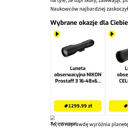
na tyle, że topi skały, zalewając 
Naukowców najbardziej zaskoczyła
Wybrane okazje dla Ciebie
Luneta
L
obserwacyjna NIKON
obse
Prostaff 3 16-48x60
CE
(BDA202SA) Czarny
Trai
C
1299.99 zł
1299.99 zł
1299.99 zł
To, co naprawdę wyróżnia planetę,