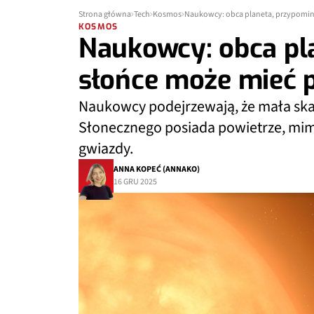
Strona główna
Tech
Kosmos
Naukowcy: obca planeta, przypomin
KOSMOS
Naukowcy: obca pl
słońce może mieć 
Naukowcy podejrzewają, że mała skal
Słonecznego posiada powietrze, mimo
gwiazdy.
ANNA KOPEĆ (ANNAKO)
16 GRU 2025