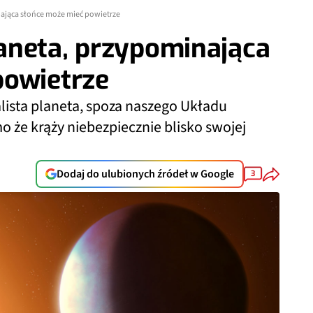
ająca słońce może mieć powietrze
aneta, przypominająca
powietrze
ista planeta, spoza naszego Układu
 że krąży niebezpiecznie blisko swojej
Dodaj do ulubionych źródeł w Google
3