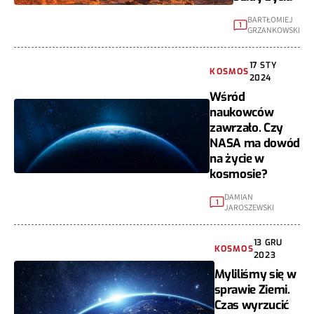
BARTŁOMIEJ
1
GRZANKOWSKI
17 STY
KOSMOS
2024
Wśród
naukowców
zawrzało. Czy
NASA ma dowód
na życie w
kosmosie?
DAMIAN
1
JAROSZEWSKI
13 GRU
KOSMOS
2023
Myliliśmy się w
sprawie Ziemi.
Czas wyrzucić