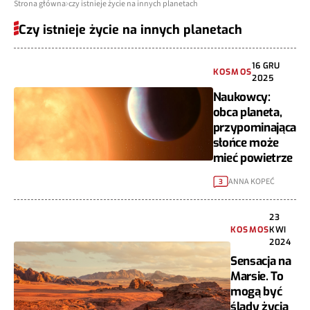
Strona główna
czy istnieje życie na innych planetach
Czy istnieje życie na innych planetach
16 GRU
KOSMOS
2025
Naukowcy:
obca planeta,
przypominająca
słońce może
mieć powietrze
ANNA KOPEĆ
3
23
KOSMOS
KWI
2024
Sensacja na
Marsie. To
mogą być
ślady życia