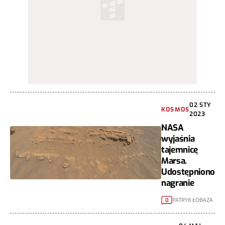
02 STY
KOSMOS
2023
NASA
wyjaśnia
tajemnicę
Marsa.
Udostępniono
nagranie
PATRYK ŁOBAZA
0