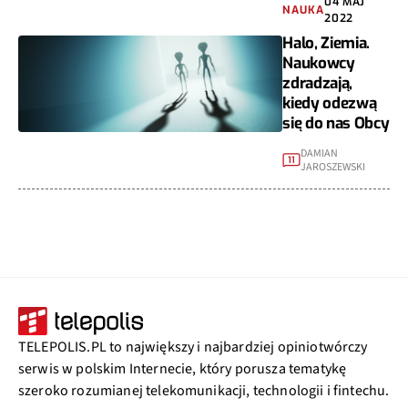
04 MAJ
NAUKA
2022
Halo, Ziemia.
Naukowcy
zdradzają,
kiedy odezwą
się do nas Obcy
DAMIAN
11
JAROSZEWSKI
TELEPOLIS.PL to największy i najbardziej opiniotwórczy
serwis w polskim Internecie, który porusza tematykę
szeroko rozumianej telekomunikacji, technologii i fintechu.