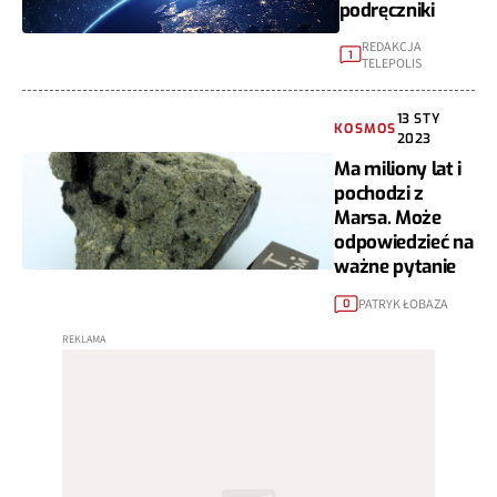
podręczniki
REDAKCJA
1
TELEPOLIS
13 STY
KOSMOS
2023
Ma miliony lat i
pochodzi z
Marsa. Może
odpowiedzieć na
ważne pytanie
PATRYK ŁOBAZA
0