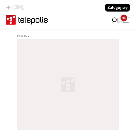
Zaloguj się
30