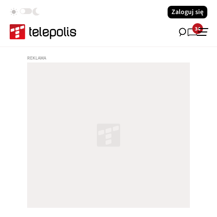
Zaloguj się
34