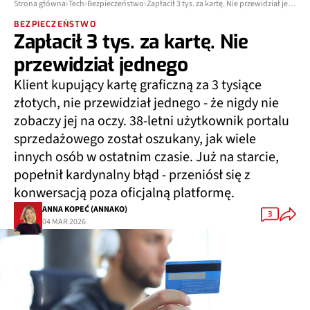
Strona główna
Tech
Bezpieczeństwo
Zapłacił 3 tys. za kartę. Nie przewidział jednego
BEZPIECZEŃSTWO
Zapłacił 3 tys. za kartę. Nie
przewidział jednego
Klient kupujący kartę graficzną za 3 tysiące
złotych, nie przewidział jednego - że nigdy nie
zobaczy jej na oczy. 38-letni użytkownik portalu
sprzedażowego został oszukany, jak wiele
innych osób w ostatnim czasie. Już na starcie,
popełnił kardynalny błąd - przeniósł się z
konwersacją poza oficjalną platformę.
ANNA KOPEĆ (ANNAKO)
3
04 MAR 2026