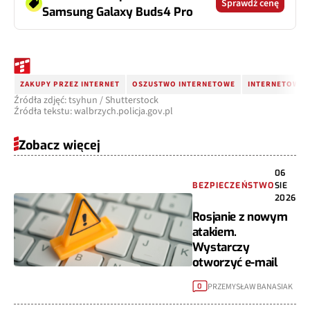
Sprawdź cenę
Samsung Galaxy Buds4 Pro
ZAKUPY PRZEZ INTERNET
OSZUSTWO INTERNETOWE
INTERNETOWE 
Źródła zdjęć: tsyhun / Shutterstock
Źródła tekstu: walbrzych.policja.gov.pl
Zobacz więcej
06
BEZPIECZEŃSTWO
SIE
2026
Rosjanie z nowym
atakiem.
Wystarczy
otworzyć e-mail
PRZEMYSŁAW BANASIAK
0