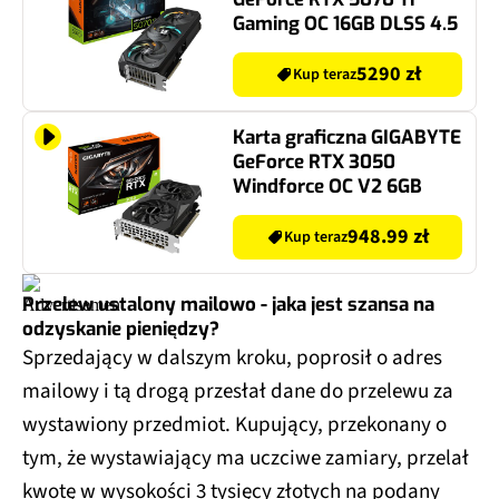
Gaming OC 16GB DLSS 4.5
5290 zł
Kup teraz
Karta graficzna GIGABYTE
GeForce RTX 3050
Windforce OC V2 6GB
948.99 zł
Kup teraz
Przelew ustalony mailowo - jaka jest szansa na
odzyskanie pieniędzy?
Sprzedający w dalszym kroku, poprosił o adres
mailowy i tą drogą przesłał dane do przelewu za
wystawiony przedmiot. Kupujący, przekonany o
tym, że wystawiający ma uczciwe zamiary, przelał
kwotę w wysokości 3 tysięcy złotych na podany