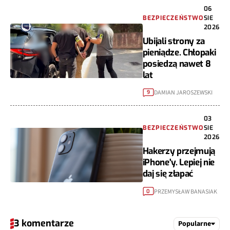
06
BEZPIECZEŃSTWO
SIE
2026
Ubijali strony za
pieniądze. Chłopaki
posiedzą nawet 8
lat
DAMIAN JAROSZEWSKI
9
03
BEZPIECZEŃSTWO
SIE
2026
Hakerzy przejmują
iPhone'y. Lepiej nie
daj się złapać
PRZEMYSŁAW BANASIAK
0
3 komentarze
Popularne