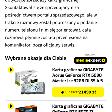
dotyczące sprzedaży karty graficznej.
Skontaktował się ze sprzedającym za
pośrednictwem portalu sprzedażowego, ale w
trakcie rozmowy został poproszony o podanie
numeru telefonu i nim się zorientował, cała
rozmowa płynnie została przeniesiona na
komunikator, poza oficjalny serwis.
REKLAMA
Wybrane okazje dla Ciebie
Karta graficzna GIGABYTE
Aorus GeForce RTX 5090
Master Ice 32GB DLSS 4.5
21499 zł
Kup teraz
Karta graficzna GIGABYTE
GeForce RTX 5070 Ti