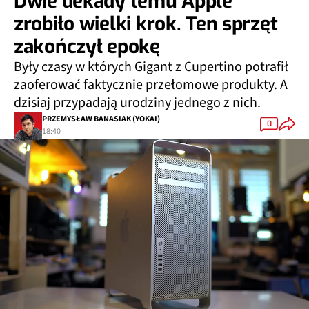
Dwie dekady temu Apple
zrobiło wielki krok. Ten sprzęt
zakończył epokę
Były czasy w których Gigant z Cupertino potrafił
zaoferować faktycznie przełomowe produkty. A
dzisiaj przypadają urodziny jednego z nich.
PRZEMYSŁAW BANASIAK (YOKAI)
0
18:40