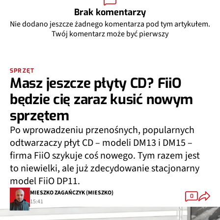
Brak komentarzy
Nie dodano jeszcze żadnego komentarza pod tym artykułem.
Twój komentarz może być pierwszy
SPRZĘT
Masz jeszcze płyty CD? FiiO
będzie cię zaraz kusić nowym
sprzętem
Po wprowadzeniu przenośnych, popularnych
odtwarzaczy płyt CD – modeli DM13 i DM15 –
firma FiiO szykuje coś nowego. Tym razem jest
to niewielki, ale już zdecydowanie stacjonarny
model FiiO DP11.
MIESZKO ZAGAŃCZYK (MIESZKO)
0
15:41