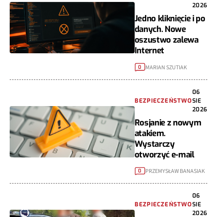
2026
Jedno kliknięcie i po
danych. Nowe
oszustwo zalewa
Internet
MARIAN SZUTIAK
0
06
BEZPIECZEŃSTWO
SIE
2026
Rosjanie z nowym
atakiem.
Wystarczy
otworzyć e-mail
PRZEMYSŁAW BANASIAK
0
06
BEZPIECZEŃSTWO
SIE
2026