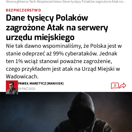
Strona główna
Tech
Bezpieczeństwo
Dane tysięcy Polaków zagrożone Atak na serwery urzędu miejskiego
BEZPIECZEŃSTWO
Dane tysięcy Polaków
zagrożone Atak na serwery
urzędu miejskiego
Nie tak dawno wspominaliśmy, że Polska jest w
stanie odeprzeć aż 99% cyberataków. Jednak
ten 1% wciąż stanowi poważne zagrożenie,
czego przykładem jest atak na Urząd Miejski w
Wadowicach.
PAWEŁ MARETYCZ (MANIIIEK)
0
09 PAŹ 2025