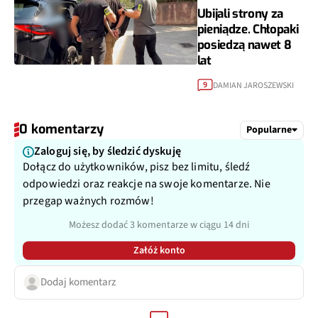
Ubijali strony za
pieniądze. Chłopaki
posiedzą nawet 8
lat
DAMIAN JAROSZEWSKI
9
0 komentarzy
Popularne
Zaloguj się, by śledzić dyskuję
Dołącz do użytkowników, pisz bez limitu, śledź
odpowiedzi oraz reakcje na swoje komentarze. Nie
przegap ważnych rozmów!
Możesz dodać 3 komentarze w ciągu 14 dni
Załóż konto
Dodaj komentarz