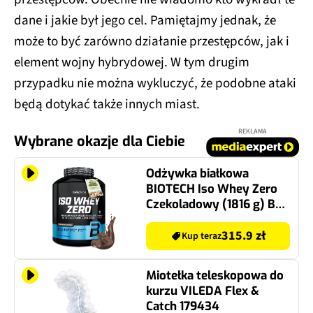
dane i jakie był jego cel. Pamiętajmy jednak, że
może to być zarówno działanie przestępców, jak i
element wojny hybrydowej. W tym drugim
przypadku nie można wykluczyć, że podobne ataki
będą dotykać także innych miast.
REKLAMA
Wybrane okazje dla Ciebie
Odżywka białkowa
BIOTECH Iso Whey Zero
Czekoladowy (1816 g) Bez
cukru
315.9 zł
Kup teraz
Miotełka teleskopowa do
kurzu VILEDA Flex &
Catch 179434