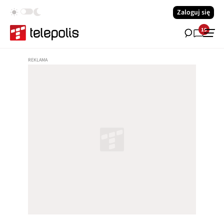
Zaloguj się
19