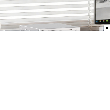
Dodaj do ulubionych źródeł w Google
Odtwarzacz FiiO DP11 pojawiał się już w
zapowiedziach producenta kilka miesięcy temu, a
w minionym tygodniu, podczas targów CanJam
London 2026, firma FiiO zaprezentowała nowy
model już jako gotowy produkt.