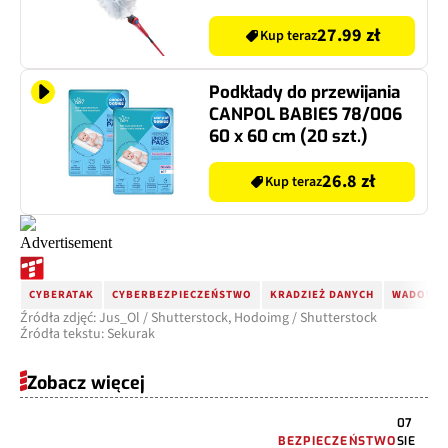
27.99 zł
Kup teraz
Podkłady do przewijania
CANPOL BABIES 78/006
60 x 60 cm (20 szt.)
26.8 zł
Kup teraz
CYBERATAK
CYBERBEZPIECZEŃSTWO
KRADZIEŻ DANYCH
WADOWIC
Źródła zdjęć: Jus_Ol / Shutterstock, Hodoimg / Shutterstock
Źródła tekstu: Sekurak
Zobacz więcej
07
BEZPIECZEŃSTWO
SIE