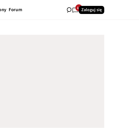
13
ony
Forum
Zaloguj się