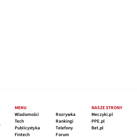
MENU
NASZE STRONY
Wiadomości
Rozrywka
Meczyki.pl
Tech
Rankingi
PPE.pl
y
Publicystyka
Telefony
Bet.pl
Fintech
Forum