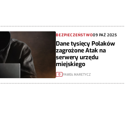
BEZPIECZEŃSTWO
09 PAŹ 2025
Dane tysięcy Polaków
zagrożone Atak na
serwery urzędu
miejskiego
PAWEŁ MARETYCZ
0