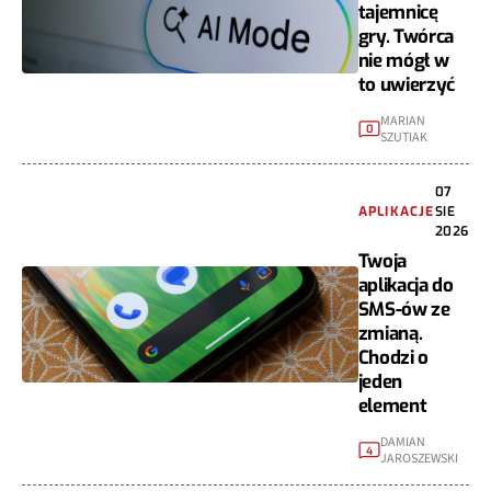
tajemnicę
gry. Twórca
nie mógł w
to uwierzyć
MARIAN
0
SZUTIAK
07
APLIKACJE
SIE
2026
Twoja
aplikacja do
SMS-ów ze
zmianą.
Chodzi o
jeden
element
DAMIAN
4
JAROSZEWSKI