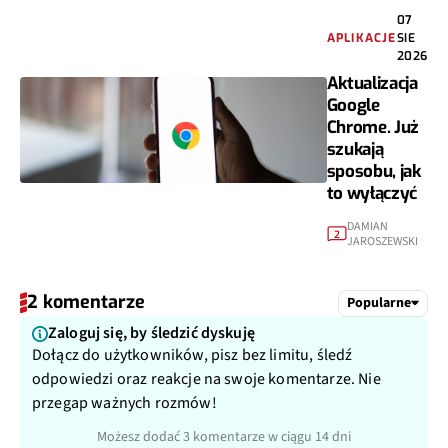
07
APLIKACJE
SIE
2026
Aktualizacja
Google
Chrome. Już
szukają
sposobu, jak
to wyłączyć
DAMIAN
2
JAROSZEWSKI
2 komentarze
Popularne
Zaloguj się, by śledzić dyskuję
Dołącz do użytkowników, pisz bez limitu, śledź
odpowiedzi oraz reakcje na swoje komentarze. Nie
przegap ważnych rozmów!
Możesz dodać 3 komentarze w ciągu 14 dni