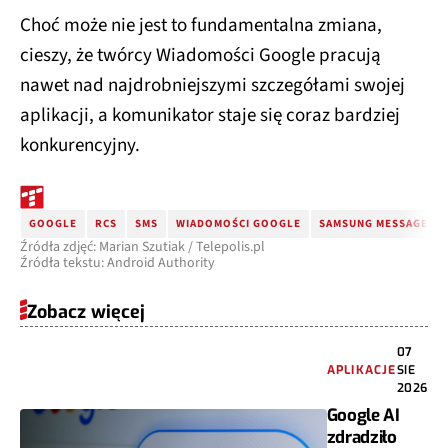
Choć może nie jest to fundamentalna zmiana,
cieszy, że twórcy Wiadomości Google pracują
nawet nad najdrobniejszymi szczegółami swojej
aplikacji, a komunikator staje się coraz bardziej
konkurencyjny.
GOOGLE
RCS
SMS
WIADOMOŚCI GOOGLE
SAMSUNG MESSAGES
Źródła zdjęć: Marian Szutiak / Telepolis.pl
Źródła tekstu: Android Authority
Zobacz więcej
07
APLIKACJE
SIE
2026
Google AI
zdradziło