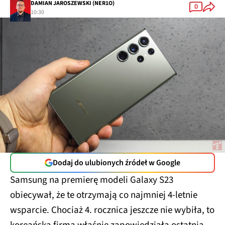
DAMIAN JAROSZEWSKI (NER1O)
0
10:30
Dodaj do ulubionych źródeł w Google
Samsung na premierę modeli Galaxy S23
obiecywał, że te otrzymają co najmniej 4-letnie
wsparcie. Chociaż 4. rocznica jeszcze nie wybiła, to