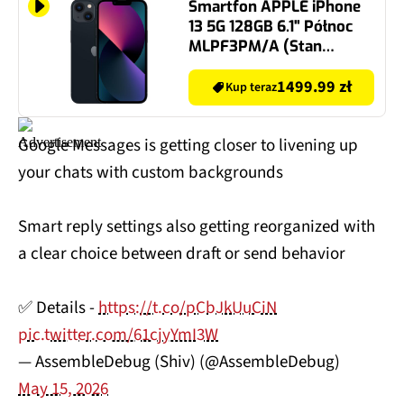
Smartfon APPLE iPhone
13 5G 128GB 6.1" Północ
MLPF3PM/A (Stan
Bardzo dobry)
1499.99 zł
Kup teraz
Google Messages is getting closer to livening up
your chats with custom backgrounds
Smart reply settings also getting reorganized with
a clear choice between draft or send behavior
✅ Details -
https://t.co/pCbJkUuCiN
pic.twitter.com/61cjyYmI3W
— AssembleDebug (Shiv) (@AssembleDebug)
May 15, 2026