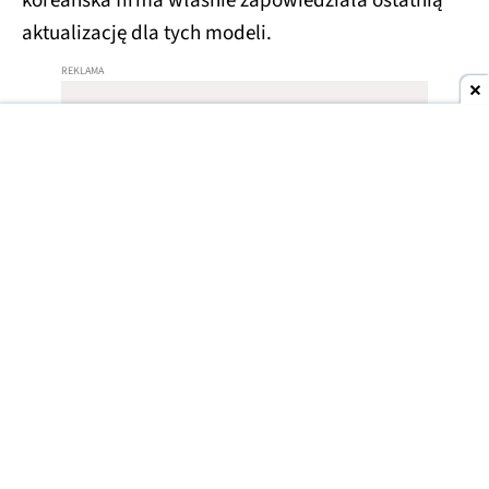
koreańska firma właśnie zapowiedziała ostatnią
aktualizację dla tych modeli.
Koniec wsparcia dla Galaxy S23
Samsung nie zamierza dalej wspierać smartfonów