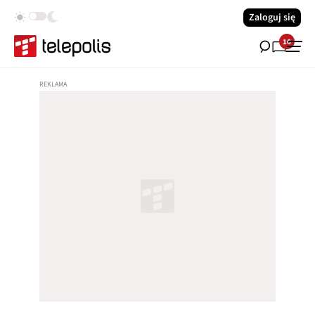
Zaloguj się
16