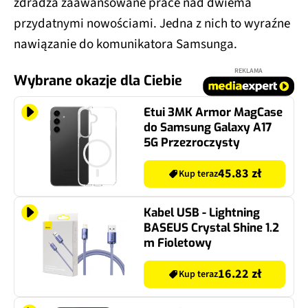
zdradza zaawansowane prace nad dwiema
przydatnymi nowościami. Jedna z nich to wyraźne
nawiązanie do komunikatora Samsunga.
REKLAMA
Wybrane okazje dla Ciebie
Etui 3MK Armor MagCase
do Samsung Galaxy A17
5G Przezroczysty
45.83 zł
Kup teraz
Kabel USB - Lightning
BASEUS Crystal Shine 1.2
m Fioletowy
16.22 zł
Kup teraz