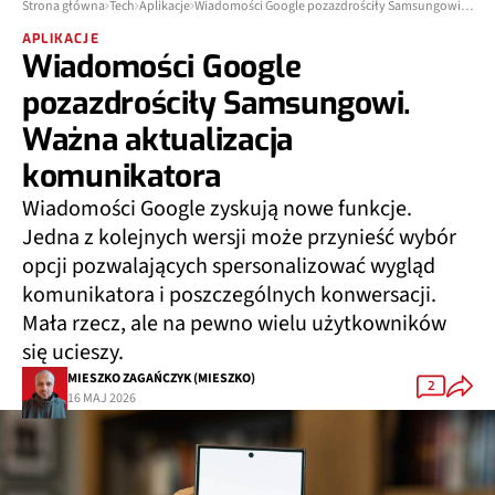
Strona główna
Tech
Aplikacje
Wiadomości Google pozazdrościły Samsungowi. Ważna aktualizacja komunikatora
APLIKACJE
Wiadomości Google
pozazdrościły Samsungowi.
Ważna aktualizacja
komunikatora
Wiadomości Google zyskują nowe funkcje.
Jedna z kolejnych wersji może przynieść wybór
opcji pozwalających spersonalizować wygląd
komunikatora i poszczególnych konwersacji.
Mała rzecz, ale na pewno wielu użytkowników
się ucieszy.
MIESZKO ZAGAŃCZYK (MIESZKO)
2
16 MAJ 2026