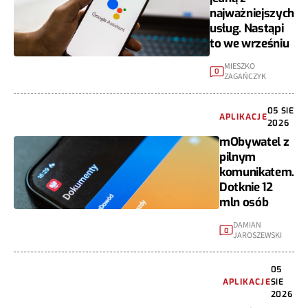
najważniejszych
usług. Nastąpi
to we wrześniu
MIESZKO
0
ZAGAŃCZYK
05 SIE
APLIKACJE
2026
mObywatel z
pilnym
komunikatem.
Dotknie 12
mln osób
DAMIAN
0
JAROSZEWSKI
05
APLIKACJE
SIE
2026