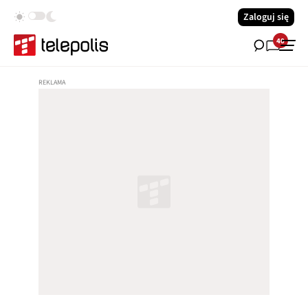
Zaloguj się
40