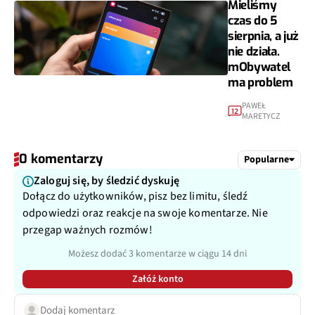
Mieliśmy
czas do 5
sierpnia, a już
nie działa.
mObywatel
ma problem
PAWEŁ
12
MARETYCZ
0 komentarzy
Popularne
Zaloguj się, by śledzić dyskuję
Dołącz do użytkowników, pisz bez limitu, śledź
odpowiedzi oraz reakcje na swoje komentarze. Nie
przegap ważnych rozmów!
Możesz dodać 3 komentarze w ciągu 14 dni
Załóż konto
Dodaj komentarz