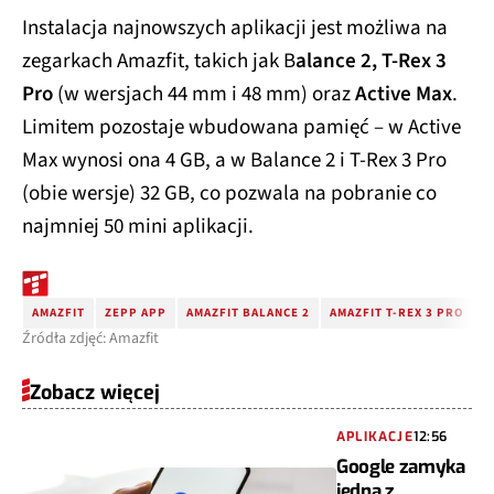
Instalacja najnowszych aplikacji jest możliwa na
zegarkach Amazfit, takich jak B
alance 2, T-Rex 3
Pro
(w wersjach 44 mm i 48 mm) oraz
Active Max
.
Limitem pozostaje wbudowana pamięć – w Active
Max wynosi ona 4 GB, a w Balance 2 i T-Rex 3 Pro
(obie wersje) 32 GB, co pozwala na pobranie co
najmniej 50 mini aplikacji.
AMAZFIT
ZEPP APP
AMAZFIT BALANCE 2
AMAZFIT T-REX 3 PRO
G
Źródła zdjęć: Amazfit
Zobacz więcej
APLIKACJE
12:56
Google zamyka
jedną z