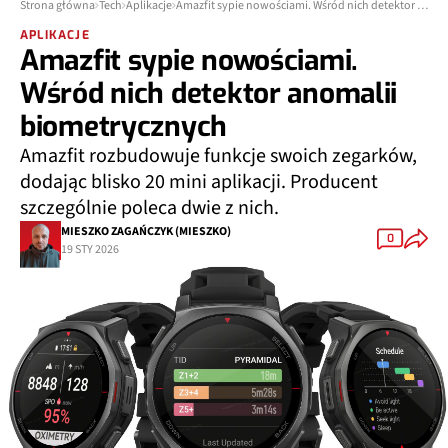
Strona główna
Tech
Aplikacje
Amazfit sypie nowościami. Wśród nich detektor anomalii biometrycznych
APLIKACJE
Amazfit sypie nowościami.
Wśród nich detektor anomalii
biometrycznych
Amazfit rozbudowuje funkcje swoich zegarków,
dodając blisko 20 mini aplikacji. Producent
szczególnie poleca dwie z nich.
MIESZKO ZAGAŃCZYK (MIESZKO)
0
19 STY 2026