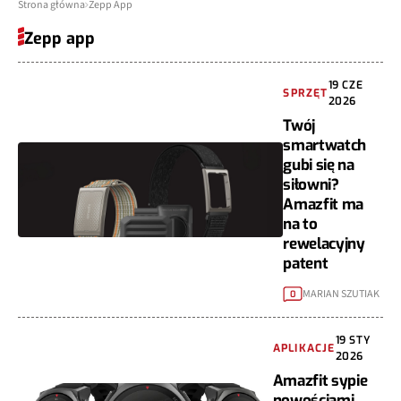
Strona główna
Zepp App
Zepp app
19 CZE
SPRZĘT
2026
Twój
smartwatch
gubi się na
siłowni?
Amazfit ma
na to
rewelacyjny
patent
MARIAN SZUTIAK
0
19 STY
APLIKACJE
2026
Amazfit sypie
nowościami.