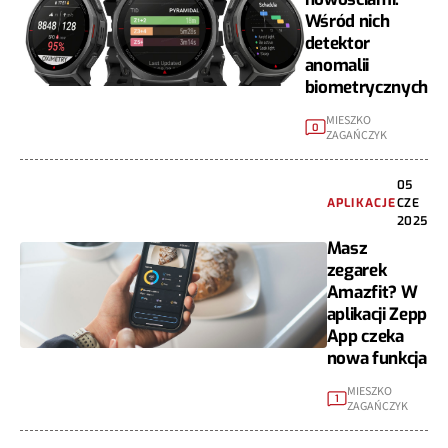
Wśród nich
detektor
anomalii
biometrycznych
MIESZKO
0
ZAGAŃCZYK
05
APLIKACJE
CZE
2025
Masz
zegarek
Amazfit? W
aplikacji Zepp
App czeka
nowa funkcja
MIESZKO
1
ZAGAŃCZYK