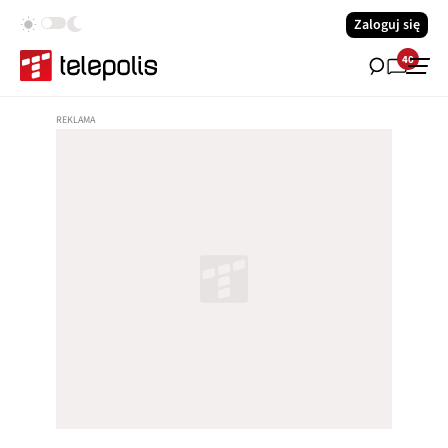
Zaloguj się
40