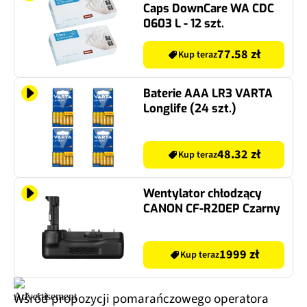
Caps DownCare WA CDC
0603 L - 12 szt.
77.58 zł
Kup teraz
Baterie AAA LR3 VARTA
Longlife (24 szt.)
48.32 zł
Kup teraz
Wentylator chłodzący
CANON CF-R20EP Czarny
1999 zł
Kup teraz
Wśród propozycji pomarańczowego operatora