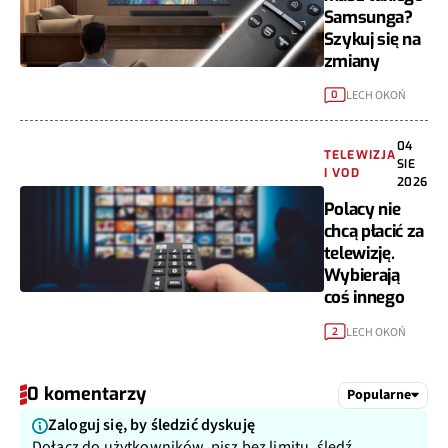
Samsunga?
Szykuj się na
zmiany
LECH OKOŃ
0
04
TELEWIZJA
SIE
I VOD
2026
Polacy nie
chcą płacić za
telewizję.
Wybierają
coś innego
LECH OKOŃ
2
0 komentarzy
Popularne
Zaloguj się, by śledzić dyskuję
Dołącz do użytkowników, pisz bez limitu, śledź