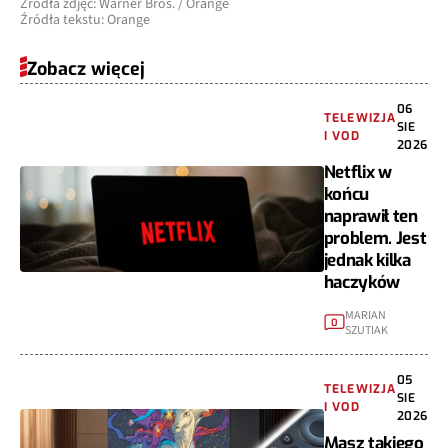
Źródła zdjęć: Warner Bros. / Orange
Źródła tekstu: Orange
Zobacz więcej
06
TELEWIZJA
SIE
I VOD
2026
Netflix w
końcu
naprawił ten
problem. Jest
jednak kilka
haczyków
MARIAN
0
SZUTIAK
05
TELEWIZJA
SIE
I VOD
2026
Masz takiego