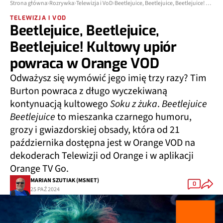
Strona główna
Rozrywka
Telewizja i VoD
Beetlejuice, Beetlejuice, Beetlejuice! Kultowy upiór powraca w Orange VOD
TELEWIZJA I VOD
Beetlejuice, Beetlejuice,
Beetlejuice! Kultowy upiór
powraca w Orange VOD
Odważysz się wymówić jego imię trzy razy? Tim
Burton powraca z długo wyczekiwaną
kontynuacją kultowego
Soku z żuka
.
Beetlejuice
Beetlejuice
to mieszanka czarnego humoru,
grozy i gwiazdorskiej obsady, która od 21
października dostępna jest w Orange VOD na
dekoderach Telewizji od Orange i w aplikacji
Orange TV Go.
MARIAN SZUTIAK (MSNET)
0
25 PAŹ 2024