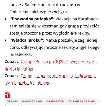
ludzie z Salem zmuszeni do udziału w
śmiertelnie niebezpiecznej grze.
"Podwodna pułapka":
Wakacje na Karaibach
zamieniają się w koszmar, gdy grupa przyjaciół
zostaje otoczona przez wygłodniałe rekiny.
"Władca mroku":
Matka poszukuje zaginionej
córki, odkrywając mroczne sekrety angielskiego
miasteczka.
Zobacz:
Orange Polska po 3Q2024: większe zyski i
liczba klientów
Zobacz:
Orange skończył migrację. Użytkownicy
starej taryfy dostali nową
ORANGE
ORANGE TV GO
ORANGE VOD
TELEWIZJA ORANGE
FILM