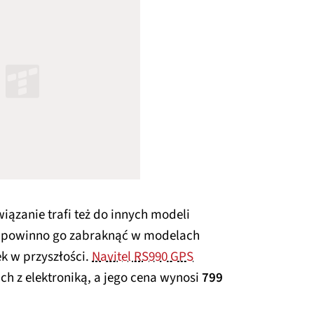
wiązanie trafi też do innych modeli
ie powinno go zabraknąć w modelach
 w przyszłości.
Navitel RS990 GPS
h z elektroniką, a jego cena wynosi
799