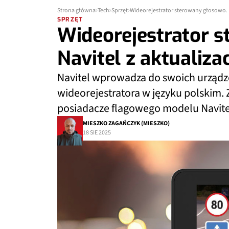
Strona główna
Tech
Sprzęt
Wideorejestrator sterowany głosowo. N
SPRZĘT
Wideorejestrator 
Navitel z aktualiza
Navitel wprowadza do swoich urządz
wideorejestratora w języku polskim. 
posiadacze flagowego modelu Navit
MIESZKO ZAGAŃCZYK (MIESZKO)
18 SIE 2025