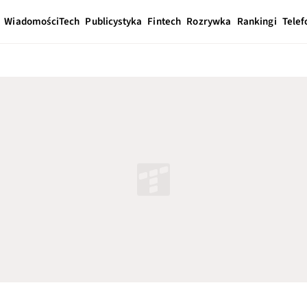
Wiadomości
Tech
Publicystyka
Fintech
Rozrywka
Rankingi
Telef