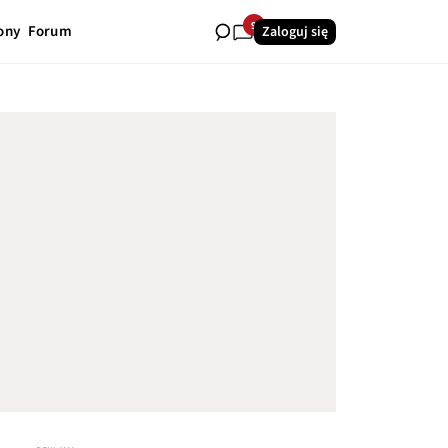
9
ony
Forum
Zaloguj się