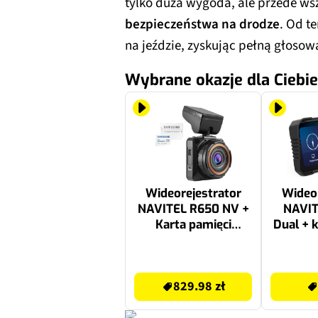
tylko duża wygoda, ale przede ws
bezpieczeństwa na drodze
. Od t
na jeździe, zyskując pełną głoso
Wybrane okazje dla Ciebie
Wideorejestrator
Wideor
NAVITEL R650 NV +
NAVI
Karta pamięci
Dual + 
SAMSUNG Pro
Endurance
829.98 zł
649 zł
microSDXC 256GB +
829.98 zł
Adapter