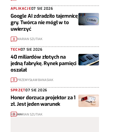
APLIKACJE
07 SIE 2026
Google AI zdradziło tajemnicę
gry. Twórca nie mógł w to
uwierzyć
MARIAN SZUTIAK
0
TECH
07 SIE 2026
40 miliardów złotych na
jedną fabrykę. Rynek pamięci
oszalał
PRZEMYSŁAW BANASIAK
0
SPRZĘT
07 SIE 2026
Honor dorzuca projektor za 1
zł. Jest jeden warunek
MARIAN SZUTIAK
0