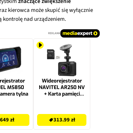
zystkim
znaczące zwiększenie
eraz kierowca może skupić się wyłącznie
wą kontrolę nad urządzeniem.
REKLAMA
ejestrator
Wideorejestrator
TEL MS850
NAVITEL AR250 NV
kamera tylna
+ Karta pamięci
SANDISK microSDXC
64GB
313.99 zł
649 zł
313.99 zł