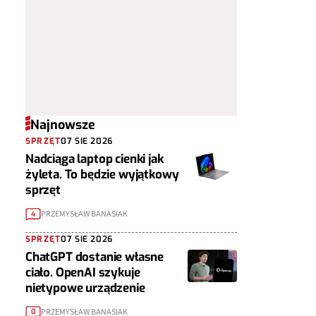
Najnowsze
SPRZĘT
07 SIE 2026
Nadciąga laptop cienki jak
żyleta. To będzie wyjątkowy
sprzęt
PRZEMYSŁAW BANASIAK
4
SPRZĘT
07 SIE 2026
ChatGPT dostanie własne
ciało. OpenAI szykuje
nietypowe urządzenie
PRZEMYSŁAW BANASIAK
0